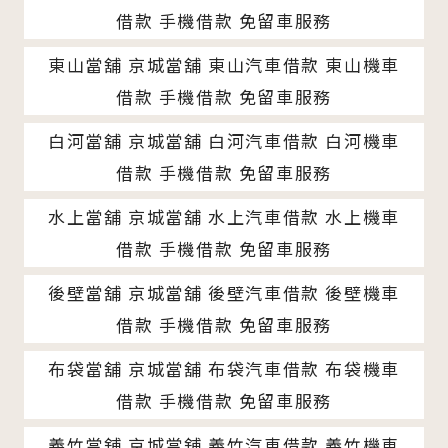
借款 手機借款 免留車服務
東山當舖 京城當舖 東山汽車借款 東山機車
借款 手機借款 免留車服務
白河當舖 京城當舖 白河汽車借款 白河機車
借款 手機借款 免留車服務
水上當舖 京城當舖 水上汽車借款 水上機車
借款 手機借款 免留車服務
後壁當舖 京城當舖 後壁汽車借款 後壁機車
借款 手機借款 免留車服務
布袋當舖 京城當舖 布袋汽車借款 布袋機車
借款 手機借款 免留車服務
義竹當舖 京城當舖 義竹汽車借款 義竹機車