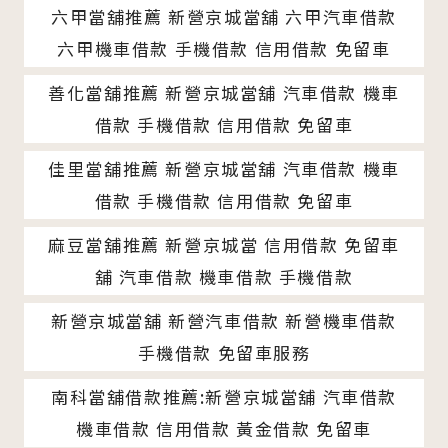
六甲當舖推薦 新營京城當舖 六甲汽車借款
六甲機車借款 手機借款 信用借款 免留車
善化當舖推薦 新營京城當舖 汽車借款 機車
借款 手機借款 信用借款 免留車
佳里當舖推薦 新營京城當舖 汽車借款 機車
借款 手機借款 信用借款 免留車
麻豆當舖推薦 新營京城當 信用借款 免留車
舖 汽車借款 機車借款 手機借款
新營京城當舖 新營汽車借款 新營機車借款
手機借款 免留車服務
南科當舖借款推薦:新營京城當舖 汽車借款
機車借款 信用借款 黃金借款 免留車