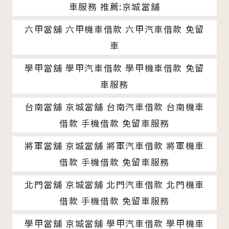
車服務 推薦:京城當舖
六甲當舖 六甲機車借款 六甲汽車借款 免留
車
學甲當舖 學甲汽車借款 學甲機車借款 免留
車服務
台南當舖 京城當舖 台南汽車借款 台南機車
借款 手機借款 免留車服務
將軍當舖 京城當舖 將軍汽車借款 將軍機車
借款 手機借款 免留車服務
北門當舖 京城當舖 北門汽車借款 北門機車
借款 手機借款 免留車服務
學甲當舖 京城當舖 學甲汽車借款 學甲機車