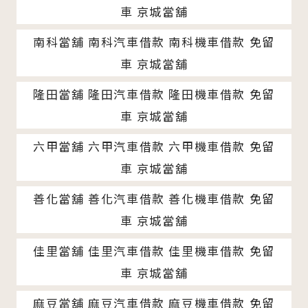
車 京城當舖
南科當舖 南科汽車借款 南科機車借款 免留
車 京城當舖
隆田當舖 隆田汽車借款 隆田機車借款 免留
車 京城當舖
六甲當舖 六甲汽車借款 六甲機車借款 免留
車 京城當舖
善化當舖 善化汽車借款 善化機車借款 免留
車 京城當舖
佳里當舖 佳里汽車借款 佳里機車借款 免留
車 京城當舖
麻豆當舖 麻豆汽車借款 麻豆機車借款 免留