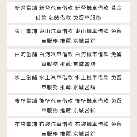
新營當舖 新營汽車借款 新營機車借款 黃金
借款 名錶借款 免留車服務
東山當舖 東山汽車借款 東山機車借款 免留
車服務 推薦:京城當舖
白河當舖 白河汽車借款 白河機車借款 免留
車服務 推薦:京城當舖
水上當舖 水上汽車借款 水上機車借款 免留
車服務 推薦:京城當舖
後壁當舖 後壁汽車借款 後壁機車借款 免留
車服務 推薦:京城當舖
布袋當舖 布袋汽車借款 布袋機車借款 免留
車服務 推薦:京城當舖