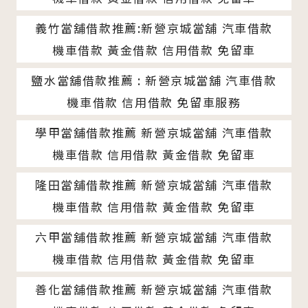
義竹當舖借款推薦:新營京城當舖 汽車借款
機車借款 黃金借款 信用借款 免留車
鹽水當舖借款推薦 : 新營京城當舖 汽車借款
機車借款 信用借款 免留車服務
學甲當舖借款推薦 新營京城當舖 汽車借款
機車借款 信用借款 黃金借款 免留車
隆田當舖借款推薦 新營京城當舖 汽車借款
機車借款 信用借款 黃金借款 免留車
六甲當舖借款推薦 新營京城當舖 汽車借款
機車借款 信用借款 黃金借款 免留車
善化當舖借款推薦 新營京城當舖 汽車借款