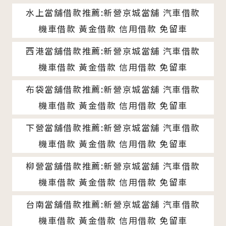
水上當舖借款推薦:新營京城當舖 汽車借款
機車借款 黃金借款 信用借款 免留車
西港當舖借款推薦:新營京城當舖 汽車借款
機車借款 黃金借款 信用借款 免留車
布袋當舖借款推薦:新營京城當舖 汽車借款
機車借款 黃金借款 信用借款 免留車
下營當舖借款推薦:新營京城當舖 汽車借款
機車借款 黃金借款 信用借款 免留車
柳營當舖借款推薦:新營京城當舖 汽車借款
機車借款 黃金借款 信用借款 免留車
台南當舖借款推薦:新營京城當舖 汽車借款
機車借款 黃金借款 信用借款 免留車