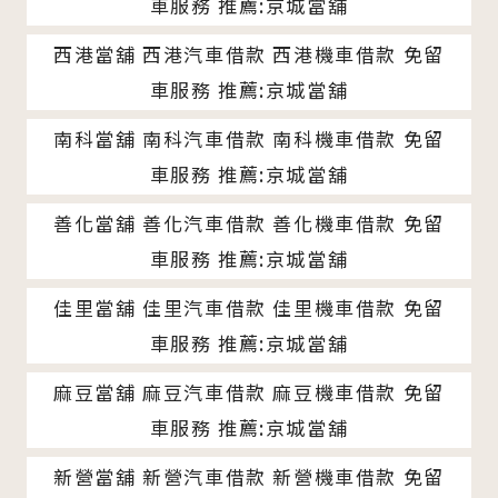
車服務 推薦:京城當舖
西港當舖 西港汽車借款 西港機車借款 免留
車服務 推薦:京城當舖
南科當舖 南科汽車借款 南科機車借款 免留
車服務 推薦:京城當舖
善化當舖 善化汽車借款 善化機車借款 免留
車服務 推薦:京城當舖
佳里當舖 佳里汽車借款 佳里機車借款 免留
車服務 推薦:京城當舖
麻豆當舖 麻豆汽車借款 麻豆機車借款 免留
車服務 推薦:京城當舖
新營當舖 新營汽車借款 新營機車借款 免留