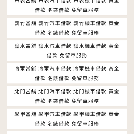
布袋當舖 布袋汽車借款 布袋機車借款 黃金
借款 名錶借款 免留車服務
義竹當舖 義竹汽車借款 義竹機車借款 黃金
借款 名錶借款 免留車服務
鹽水當舖 鹽水汽車借款 鹽水機車借款 黃金
借款 免留車服務
將軍當舖 將軍汽車借款 將軍機車借款 黃金
借款 名錶借款 免留車服務
北門當舖 北門汽車借款 北門機車借款 黃金
借款 名錶借款 免留車服務
學甲當舖 學甲汽車借款 學甲機車借款 黃金
借款 名錶借款 免留車服務