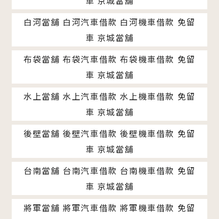
車 京城當舖
白河當舖 白河汽車借款 白河機車借款 免留
車 京城當舖
布袋當舖 布袋汽車借款 布袋機車借款 免留
車 京城當舖
水上當舖 水上汽車借款 水上機車借款 免留
車 京城當舖
後壁當舖 後壁汽車借款 後壁機車借款 免留
車 京城當舖
台南當舖 台南汽車借款 台南機車借款 免留
車 京城當舖
將軍當舖 將軍汽車借款 將軍機車借款 免留