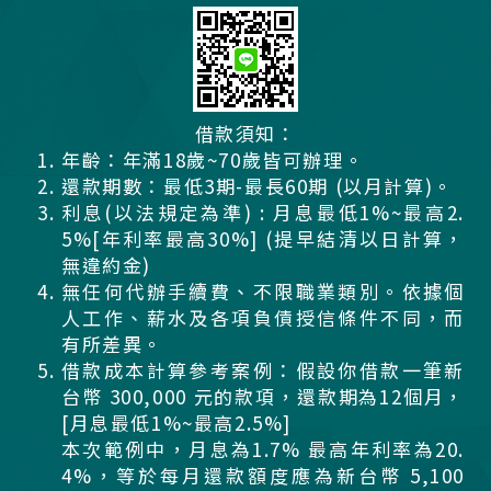
借款須知：
年齡：年滿18歲~70歲皆可辦理。
還款期數：最低3期-最長60期 (以月計算)。
利息(以法規定為準) : 月息最低1%~最高2.
5%[年利率最高30%] (提早結清以日計算，
無違約金)
無任何代辦手續費、不限職業類別。依據個
人工作、薪水及各項負債授信條件不同，而
有所差異。
借款成本計算參考案例：假設你借款一筆新
台幣 300,000 元的款項，還款期為12個月，
[月息最低1%~最高2.5%]
本次範例中，月息為1.7% 最高年利率為20.
4%，等於每月還款額度應為新台幣 5,100