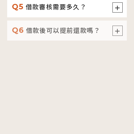
Q5
借款審核需要多久？
＋
Q6
借款後可以提前還款嗎？
＋
Q7
黃金、名錶、3C產品可以
＋
典當借款嗎？
Q8
個人信用不良或無財力證明
＋
可以借款嗎？
Q9
借款是否保密？會影響信用
＋
嗎？