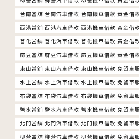
柳營當舖 柳營汽車借款 柳營機車借款 黃金借款
台南當舖 台南汽車借款 台南機車借款 黃金借款
西港當舖 西港汽車借款 西港機車借款 黃金借款
善化當舖 善化汽車借款 善化機車借款 黃金借款
麻豆當舖 麻豆汽車借款 麻豆機車借款 黃金借款
東山當舖 東山汽車借款 東山機車借款 免留車服
水上當舖 水上汽車借款 水上機車借款 免留車服
布袋當舖 布袋汽車借款 布袋機車借款 免留車服
鹽水當舖 鹽水汽車借款 鹽水機車借款 免留車服
北門當舖 北門汽車借款 北門機車借款 免留車服
柳營當舖 柳營汽車借款 柳營機車借款 免留車服