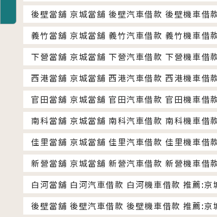
後壁當舖 京城當舖 後壁汽車借款 後壁機車借款
義竹當舖 京城當舖 義竹汽車借款 義竹機車借款
下營當舖 京城當舖 下營汽車借款 下營機車借款
西港當舖 京城當舖 西港汽車借款 西港機車借款
官田當舖 京城當舖 官田汽車借款 官田機車借款
南科當舖 京城當舖 南科汽車借款 南科機車借款
佳里當舖 京城當舖 佳里汽車借款 佳里機車借款
新營當舖 京城當舖 新營汽車借款 新營機車借款
白河當舖 白河汽車借款 白河機車借款 推薦:京
後壁當舖 後壁汽車借款 後壁機車借款 推薦:京