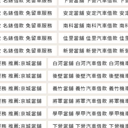
 名錶借款 免留車服務
下營當舖 下營汽車借款 下
 名錶借款 免留車服務
安定當舖 安定汽車借款 安
 名錶借款 免留車服務
南科當舖 南科汽車借款 南
 名錶借款 免留車服務
佳里當舖 佳里汽車借款 佳
 名錶借款 免留車服務
新營當舖 新營汽車借款 新
務 推薦:京城當舖
白河當舖 白河汽車借款 白河機
務 推薦:京城當舖
後壁當舖 後壁汽車借款 後壁機
務 推薦:京城當舖
義竹當舖 義竹汽車借款 義竹機
務 推薦:京城當舖
將軍當舖 將軍汽車借款 將軍機
務 推薦:京城當舖
學甲當舖 學甲汽車借款 學甲機
務 推薦:京城當舖
下營當舖 下營汽車借款 下營機