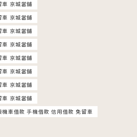
留車 京城當舖
留車 京城當舖
留車 京城當舖
留車 京城當舖
留車 京城當舖
留車 京城當舖
留車 京城當舖
留車 京城當舖
袋機車借款 手機借款 信用借款 免留車