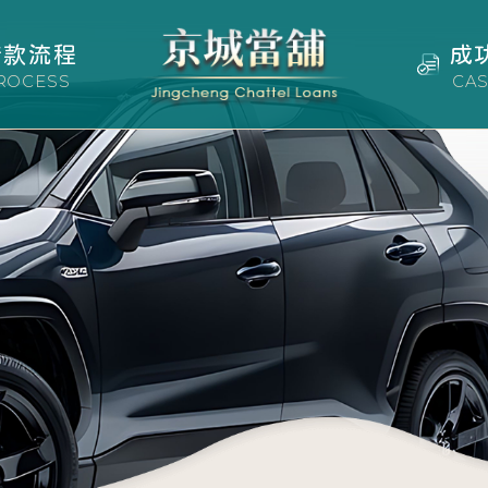
借款流程
成
ROCESS
CA