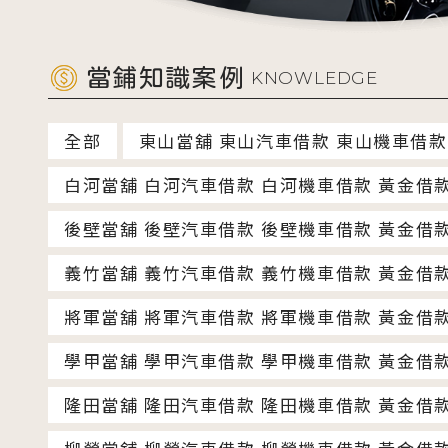
當鋪知識案例
KNOWLEDGE
全部
東山當舖 東山汽車借款 東山機車借款
白河當舖 白河汽車借款 白河機車借款 黃金借款
後壁當舖 後壁汽車借款 後壁機車借款 黃金借款
義竹當舖 義竹汽車借款 義竹機車借款 黃金借款
將軍當舖 將軍汽車借款 將軍機車借款 黃金借款
學甲當舖 學甲汽車借款 學甲機車借款 黃金借款
隆田當舖 隆田汽車借款 隆田機車借款 黃金借款