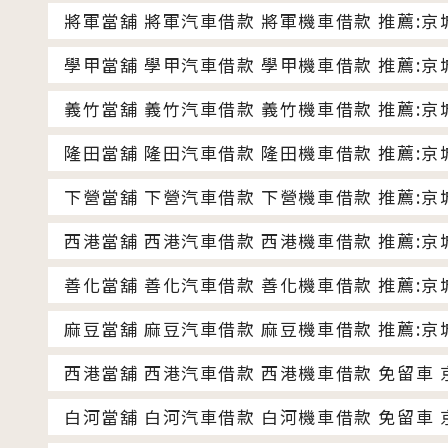
將軍當舖 將軍汽車借款 將軍機車借款 推薦:京
學甲當舖 學甲汽車借款 學甲機車借款 推薦:京
義竹當舖 義竹汽車借款 義竹機車借款 推薦:京
隆田當舖 隆田汽車借款 隆田機車借款 推薦:京
下營當舖 下營汽車借款 下營機車借款 推薦:京
西港當舖 西港汽車借款 西港機車借款 推薦:京
善化當舖 善化汽車借款 善化機車借款 推薦:京
麻豆當舖 麻豆汽車借款 麻豆機車借款 推薦:京
西港當舖 西港汽車借款 西港機車借款 免留車 
白河當舖 白河汽車借款 白河機車借款 免留車 