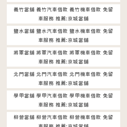
義竹當舖 義竹汽車借款 義竹機車借款 免留
車服務 推薦:京城當舖
鹽水當舖 鹽水汽車借款 鹽水機車借款 免留
車服務 推薦:京城當舖
將軍當舖 將軍汽車借款 將軍機車借款 免留
車服務 推薦:京城當舖
北門當舖 北門汽車借款 北門機車借款 免留
車服務 推薦:京城當舖
學甲當舖 學甲汽車借款 學甲機車借款 免留
車服務 推薦:京城當舖
柳營當舖 柳營汽車借款 柳營機車借款 免留
車服務 推薦:京城當舖