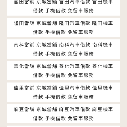
官田當舖 京城當舖 官田汽車借款 官田機車
借款 手機借款 免留車服務
隆田當舖 京城當舖 隆田汽車借款 隆田機車
借款 手機借款 免留車服務
南科當舖 京城當舖 南科汽車借款 南科機車
借款 手機借款 免留車服務
善化當舖 京城當舖 善化汽車借款 善化機車
借款 手機借款 免留車服務
佳里當舖 京城當舖 佳里汽車借款 佳里機車
借款 手機借款 免留車服務
麻豆當舖 京城當舖 麻豆汽車借款 麻豆機車
借款 手機借款 免留車服務