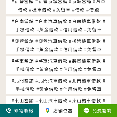
#新營當舖 #新營京城當舖 #京城當舖 #汽車
借款 #機車借款 #免留車 #借款 #借錢
#台南當舖 #台南汽車借款 #台南機車借款 #
手機借款 #黃金借款 #信用借款 #免留車
#柳營當舖 #柳營汽車借款 #柳營機車借款 #
手機借款 #黃金借款 #信用借款 #免留車
#將軍當舖 #將軍汽車借款 #將軍機車借款 #
手機借款 #黃金借款 #信用借款 #免留車
#北門當舖 #北門汽車借款 #北門機車借款 #
手機借款 #黃金借款 #信用借款 #免留車
#東山當舖 #東山汽車借款 #東山機車借款 #
手機借款 #黃金借款 #信用借款 #免留車
來電聯絡
店舖位置
免費諮詢