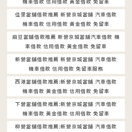
機車借款 信用借款 黃金借款 免留車
佳里當舖借款推薦 新營京城當舖 汽車借款
機車借款 信用借款 黃金借款 免留車
麻豆當舖借款推薦 新營京城當舖汽車借款 機
車借款 信用借款 黃金借款 免留車
新營當舖借款推薦 新營京城當舖 汽車借款
機車借款 信用借款 免留車服務
西港當舖借款推薦:新營京城當舖 汽車借款
機車借款 黃金借款 信用借款 免留車
下營當舖借款推薦:新營京城當舖 汽車借款
機車借款 黃金借款 信用借款 免留車
柳營當舖借款推薦:新營京城當舖 汽車借款