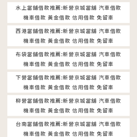
水上當舖借款推薦:新營京城當舖 汽車借款
機車借款 黃金借款 信用借款 免留車
西港當舖借款推薦:新營京城當舖 汽車借款
機車借款 黃金借款 信用借款 免留車
布袋當舖借款推薦:新營京城當舖 汽車借款
機車借款 黃金借款 信用借款 免留車
下營當舖借款推薦:新營京城當舖 汽車借款
機車借款 黃金借款 信用借款 免留車
柳營當舖借款推薦:新營京城當舖 汽車借款
機車借款 黃金借款 信用借款 免留車
台南當舖借款推薦:新營京城當舖 汽車借款
機車借款 黃金借款 信用借款 免留車