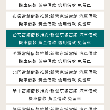
機車借款 黃金借款 信用借款 免留車
布袋當舖借款推薦:新營京城當舖 汽車借款
機車借款 黃金借款 信用借款 免留車
台南當舖借款推薦:新營京城當舖 汽車借款
機車借款 黃金借款 信用借款 免留車
將軍當舖借款推薦:新營京城當舖 汽車借款
機車借款 黃金借款 信用借款 免留車
北門當舖借款推薦:新營京城當舖 汽車借款
機車借款 黃金借款 信用借款 免留車
學甲當舖借款推薦:新營京城當舖 汽車借款
機車借款 黃金借款 免留車
隆田當舖借款推薦:新營京城當舖 汽車借款