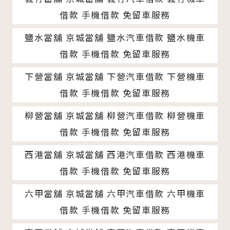
借款 手機借款 免留車服務
鹽水當舖 京城當舖 鹽水汽車借款 鹽水機車
借款 手機借款 免留車服務
下營當舖 京城當舖 下營汽車借款 下營機車
借款 手機借款 免留車服務
柳營當舖 京城當舖 柳營汽車借款 柳營機車
借款 手機借款 免留車服務
西港當舖 京城當舖 西港汽車借款 西港機車
借款 手機借款 免留車服務
六甲當舖 京城當舖 六甲汽車借款 六甲機車
借款 手機借款 免留車服務