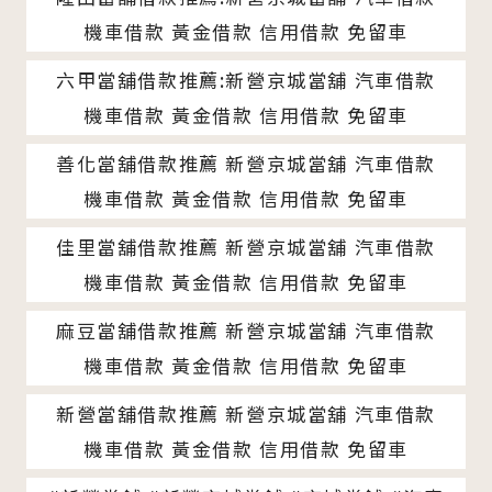
機車借款 黃金借款 信用借款 免留車
六甲當舖借款推薦:新營京城當舖 汽車借款
機車借款 黃金借款 信用借款 免留車
善化當舖借款推薦 新營京城當舖 汽車借款
機車借款 黃金借款 信用借款 免留車
佳里當舖借款推薦 新營京城當舖 汽車借款
機車借款 黃金借款 信用借款 免留車
麻豆當舖借款推薦 新營京城當舖 汽車借款
機車借款 黃金借款 信用借款 免留車
新營當舖借款推薦 新營京城當舖 汽車借款
機車借款 黃金借款 信用借款 免留車