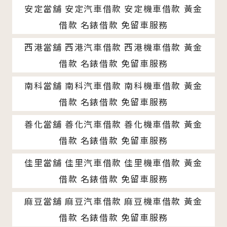
安定當舖 安定汽車借款 安定機車借款 黃金
借款 名錶借款 免留車服務
西港當舖 西港汽車借款 西港機車借款 黃金
借款 名錶借款 免留車服務
南科當舖 南科汽車借款 南科機車借款 黃金
借款 名錶借款 免留車服務
善化當舖 善化汽車借款 善化機車借款 黃金
借款 名錶借款 免留車服務
佳里當舖 佳里汽車借款 佳里機車借款 黃金
借款 名錶借款 免留車服務
麻豆當舖 麻豆汽車借款 麻豆機車借款 黃金
借款 名錶借款 免留車服務