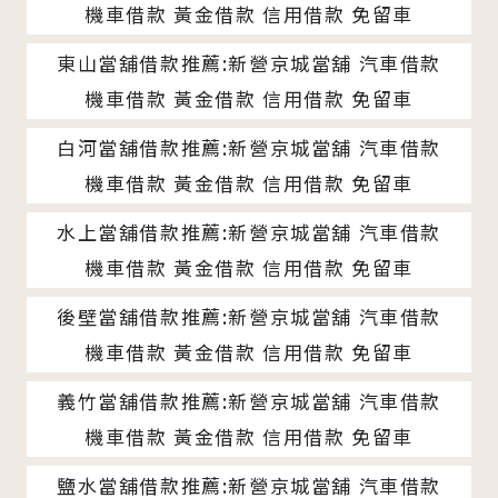
機車借款 黃金借款 信用借款 免留車
東山當舖借款推薦:新營京城當舖 汽車借款
機車借款 黃金借款 信用借款 免留車
白河當舖借款推薦:新營京城當舖 汽車借款
機車借款 黃金借款 信用借款 免留車
水上當舖借款推薦:新營京城當舖 汽車借款
機車借款 黃金借款 信用借款 免留車
後壁當舖借款推薦:新營京城當舖 汽車借款
機車借款 黃金借款 信用借款 免留車
義竹當舖借款推薦:新營京城當舖 汽車借款
機車借款 黃金借款 信用借款 免留車
鹽水當舖借款推薦:新營京城當舖 汽車借款