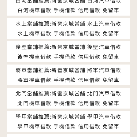
白河當舖推薦:新營京城當舖 白河汽車借款
白河機車借款 手機借款 信用借款 免留車
水上當舖推薦:新營京城當舖 水上汽車借款
水上機車借款 手機借款 信用借款 免留車
後壁當舖推薦:新營京城當舖 後壁汽車借款
後壁機車借款 手機借款 信用借款 免留車
將軍當舖推薦:新營京城當舖 將軍汽車借款
將軍機車借款 手機借款 信用借款 免留車
北門當舖推薦:新營京城當舖 北門汽車借款
北門機車借款 手機借款 信用借款 免留車
學甲當舖推薦:新營京城當舖 學甲汽車借款
學甲機車借款 手機借款 信用借款 免留車