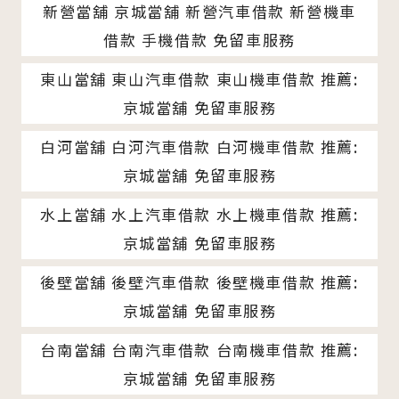
新營當舖 京城當舖 新營汽車借款 新營機車
借款 手機借款 免留車服務
東山當舖 東山汽車借款 東山機車借款 推薦:
京城當舖 免留車服務
白河當舖 白河汽車借款 白河機車借款 推薦:
京城當舖 免留車服務
水上當舖 水上汽車借款 水上機車借款 推薦:
京城當舖 免留車服務
後壁當舖 後壁汽車借款 後壁機車借款 推薦:
京城當舖 免留車服務
台南當舖 台南汽車借款 台南機車借款 推薦:
京城當舖 免留車服務