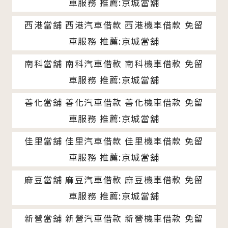
車服務 推薦:京城當舖
西港當舖 西港汽車借款 西港機車借款 免留
車服務 推薦:京城當舖
南科當舖 南科汽車借款 南科機車借款 免留
車服務 推薦:京城當舖
善化當舖 善化汽車借款 善化機車借款 免留
車服務 推薦:京城當舖
佳里當舖 佳里汽車借款 佳里機車借款 免留
車服務 推薦:京城當舖
麻豆當舖 麻豆汽車借款 麻豆機車借款 免留
車服務 推薦:京城當舖
新營當舖 新營汽車借款 新營機車借款 免留