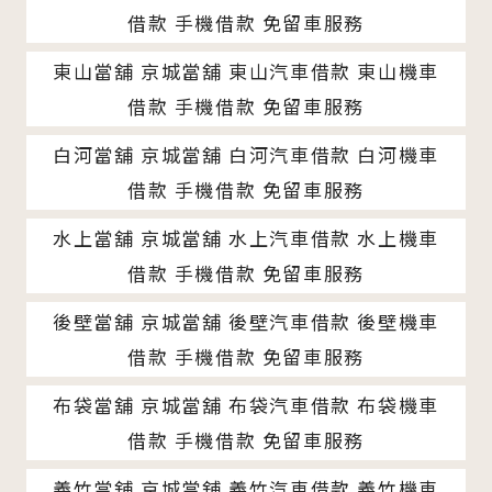
借款 手機借款 免留車服務
東山當舖 京城當舖 東山汽車借款 東山機車
借款 手機借款 免留車服務
白河當舖 京城當舖 白河汽車借款 白河機車
借款 手機借款 免留車服務
水上當舖 京城當舖 水上汽車借款 水上機車
借款 手機借款 免留車服務
後壁當舖 京城當舖 後壁汽車借款 後壁機車
借款 手機借款 免留車服務
布袋當舖 京城當舖 布袋汽車借款 布袋機車
借款 手機借款 免留車服務
義竹當舖 京城當舖 義竹汽車借款 義竹機車