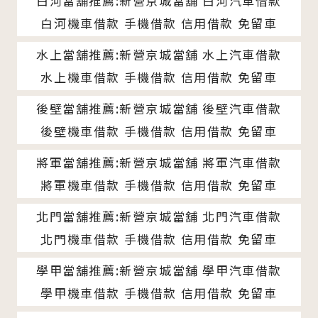
白河當舖推薦:新營京城當舖 白河汽車借款
白河機車借款 手機借款 信用借款 免留車
水上當舖推薦:新營京城當舖 水上汽車借款
水上機車借款 手機借款 信用借款 免留車
後壁當舖推薦:新營京城當舖 後壁汽車借款
後壁機車借款 手機借款 信用借款 免留車
將軍當舖推薦:新營京城當舖 將軍汽車借款
將軍機車借款 手機借款 信用借款 免留車
北門當舖推薦:新營京城當舖 北門汽車借款
北門機車借款 手機借款 信用借款 免留車
學甲當舖推薦:新營京城當舖 學甲汽車借款
學甲機車借款 手機借款 信用借款 免留車