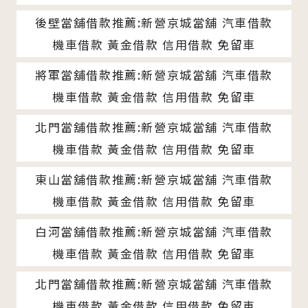
後壁當舖借款推薦:新營京城當舖 汽車借款
機車借款 黃金借款 信用借款 免留車
將軍當舖借款推薦:新營京城當舖 汽車借款
機車借款 黃金借款 信用借款 免留車
北門當舖借款推薦:新營京城當舖 汽車借款
機車借款 黃金借款 信用借款 免留車
東山當舖借款推薦:新營京城當舖 汽車借款
機車借款 黃金借款 信用借款 免留車
白河當舖借款推薦:新營京城當舖 汽車借款
機車借款 黃金借款 信用借款 免留車
北門當舖借款推薦:新營京城當舖 汽車借款
機車借款 黃金借款 信用借款 免留車