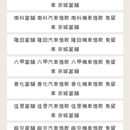
車 京城當舖
南科當舖 南科汽車借款 南科機車借款 免留
車 京城當舖
隆田當舖 隆田汽車借款 隆田機車借款 免留
車 京城當舖
六甲當舖 六甲汽車借款 六甲機車借款 免留
車 京城當舖
善化當舖 善化汽車借款 善化機車借款 免留
車 京城當舖
佳里當舖 佳里汽車借款 佳里機車借款 免留
車 京城當舖
麻豆當舖 麻豆汽車借款 麻豆機車借款 免留