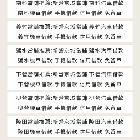
南科當舖推薦:新營京城當舖 南科汽車借款
南科機車借款 手機借款 信用借款 免留車
義竹當舖推薦:新營京城當舖 義竹汽車借款
義竹機車借款 手機借款 信用借款 免留車
鹽水當舖推薦:新營京城當舖 鹽水汽車借款
鹽水機車借款 手機借款 信用借款 免留車
下營當舖推薦:新營京城當舖 下營汽車借款
下營機車借款 手機借款 信用借款 免留車
柳營當舖推薦:新營京城當舖 柳營汽車借款
柳營機車借款 手機借款 信用借款 免留車
隆田當舖推薦:新營京城當舖 隆田汽車借款
隆田機車借款 手機借款 信用借款 免留車