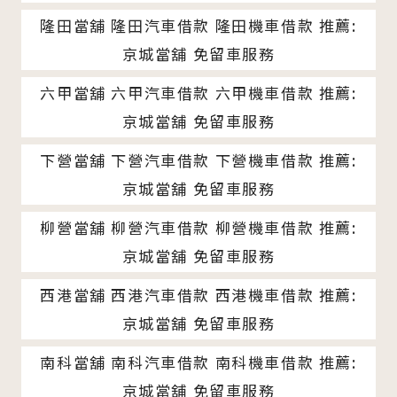
隆田當舖 隆田汽車借款 隆田機車借款 推薦:
京城當舖 免留車服務
六甲當舖 六甲汽車借款 六甲機車借款 推薦:
京城當舖 免留車服務
下營當舖 下營汽車借款 下營機車借款 推薦:
京城當舖 免留車服務
柳營當舖 柳營汽車借款 柳營機車借款 推薦:
京城當舖 免留車服務
西港當舖 西港汽車借款 西港機車借款 推薦:
京城當舖 免留車服務
南科當舖 南科汽車借款 南科機車借款 推薦:
京城當舖 免留車服務