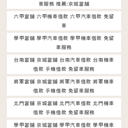
車服務 推薦:京城當舖
六甲當舖 六甲機車借款 六甲汽車借款 免留
車
學甲當舖 學甲汽車借款 學甲機車借款 免留
車服務
台南當舖 京城當舖 台南汽車借款 台南機車
借款 手機借款 免留車服務
將軍當舖 京城當舖 將軍汽車借款 將軍機車
借款 手機借款 免留車服務
北門當舖 京城當舖 北門汽車借款 北門機車
借款 手機借款 免留車服務
學甲當舖 京城當舖 學甲汽車借款 學甲機車