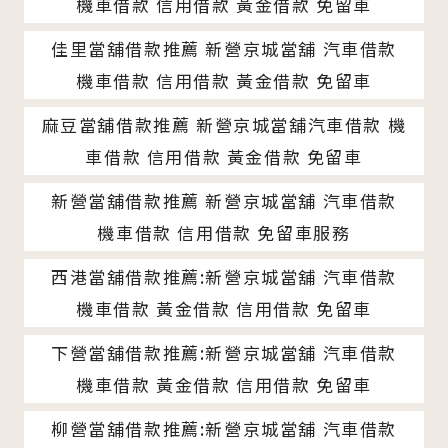
機車借款 信用借款 黃金借款 免留車
佳里當舖借款推薦 新營京城當舖 汽車借款
機車借款 信用借款 黃金借款 免留車
麻豆當舖借款推薦 新營京城當舖汽車借款 機
車借款 信用借款 黃金借款 免留車
新營當舖借款推薦 新營京城當舖 汽車借款
機車借款 信用借款 免留車服務
西港當舖借款推薦:新營京城當舖 汽車借款
機車借款 黃金借款 信用借款 免留車
下營當舖借款推薦:新營京城當舖 汽車借款
機車借款 黃金借款 信用借款 免留車
柳營當舖借款推薦:新營京城當舖 汽車借款