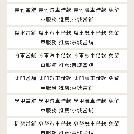
義竹當舖 義竹汽車借款 義竹機車借款 免留
車服務 推薦:京城當舖
鹽水當舖 鹽水汽車借款 鹽水機車借款 免留
車服務 推薦:京城當舖
將軍當舖 將軍汽車借款 將軍機車借款 免留
車服務 推薦:京城當舖
北門當舖 北門汽車借款 北門機車借款 免留
車服務 推薦:京城當舖
學甲當舖 學甲汽車借款 學甲機車借款 免留
車服務 推薦:京城當舖
柳營當舖 柳營汽車借款 柳營機車借款 免留
車服務 推薦:京城當舖