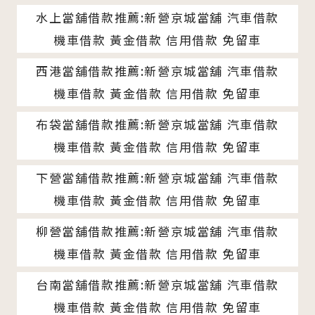
水上當舖借款推薦:新營京城當舖 汽車借款
機車借款 黃金借款 信用借款 免留車
西港當舖借款推薦:新營京城當舖 汽車借款
機車借款 黃金借款 信用借款 免留車
布袋當舖借款推薦:新營京城當舖 汽車借款
機車借款 黃金借款 信用借款 免留車
下營當舖借款推薦:新營京城當舖 汽車借款
機車借款 黃金借款 信用借款 免留車
柳營當舖借款推薦:新營京城當舖 汽車借款
機車借款 黃金借款 信用借款 免留車
台南當舖借款推薦:新營京城當舖 汽車借款
機車借款 黃金借款 信用借款 免留車