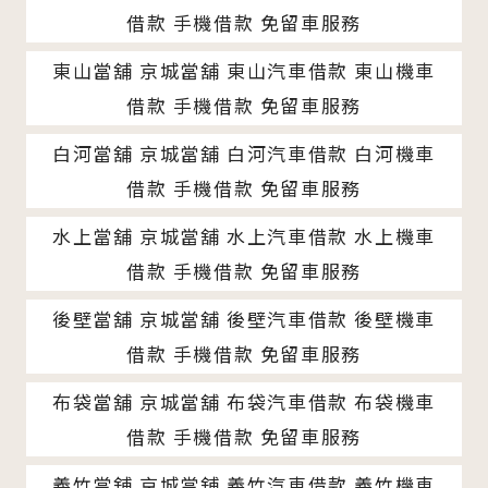
借款 手機借款 免留車服務
東山當舖 京城當舖 東山汽車借款 東山機車
借款 手機借款 免留車服務
白河當舖 京城當舖 白河汽車借款 白河機車
借款 手機借款 免留車服務
水上當舖 京城當舖 水上汽車借款 水上機車
借款 手機借款 免留車服務
後壁當舖 京城當舖 後壁汽車借款 後壁機車
借款 手機借款 免留車服務
布袋當舖 京城當舖 布袋汽車借款 布袋機車
借款 手機借款 免留車服務
義竹當舖 京城當舖 義竹汽車借款 義竹機車