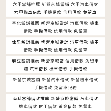
六甲當舖推薦 新營京城當舖 六甲汽車借款
六甲機車借款 手機借款 信用借款 免留車
善化當舖推薦 新營京城當舖 汽車借款 機車
借款 手機借款 信用借款 免留車
佳里當舖推薦 新營京城當舖 汽車借款 機車
借款 手機借款 信用借款 免留車
麻豆當舖推薦 新營京城當 信用借款 免留車
舖 汽車借款 機車借款 手機借款
新營京城當舖 新營汽車借款 新營機車借款
手機借款 免留車服務
南科當舖借款推薦:新營京城當舖 汽車借款
機車借款 信用借款 黃金借款 免留車