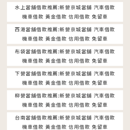
水上當舖借款推薦:新營京城當舖 汽車借款
機車借款 黃金借款 信用借款 免留車
西港當舖借款推薦:新營京城當舖 汽車借款
機車借款 黃金借款 信用借款 免留車
布袋當舖借款推薦:新營京城當舖 汽車借款
機車借款 黃金借款 信用借款 免留車
下營當舖借款推薦:新營京城當舖 汽車借款
機車借款 黃金借款 信用借款 免留車
柳營當舖借款推薦:新營京城當舖 汽車借款
機車借款 黃金借款 信用借款 免留車
台南當舖借款推薦:新營京城當舖 汽車借款
機車借款 黃金借款 信用借款 免留車