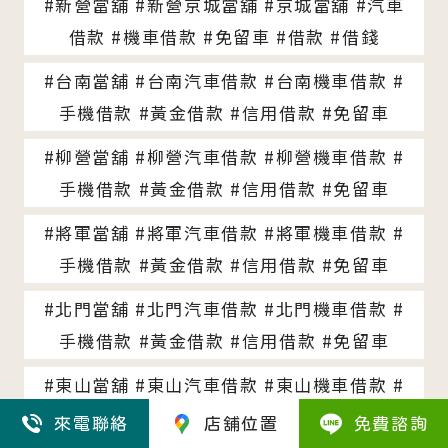
#新營當舖 #新營京城當舖 #京城當舖 #汽車
借款 #機車借款 #免留車 #借款 #借錢
#台南當舖 #台南汽車借款 #台南機車借款 #
手機借款 #黃金借款 #信用借款 #免留車
#柳營當舖 #柳營汽車借款 #柳營機車借款 #
手機借款 #黃金借款 #信用借款 #免留車
#將軍當舖 #將軍汽車借款 #將軍機車借款 #
手機借款 #黃金借款 #信用借款 #免留車
#北門當舖 #北門汽車借款 #北門機車借款 #
手機借款 #黃金借款 #信用借款 #免留車
#東山當舖 #東山汽車借款 #東山機車借款 #
手機借款 #黃金借款 #信用借款 #免留車
來電聯絡
店舖位置
免費諮詢