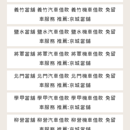
義竹當舖 義竹汽車借款 義竹機車借款 免留
車服務 推薦:京城當舖
鹽水當舖 鹽水汽車借款 鹽水機車借款 免留
車服務 推薦:京城當舖
將軍當舖 將軍汽車借款 將軍機車借款 免留
車服務 推薦:京城當舖
北門當舖 北門汽車借款 北門機車借款 免留
車服務 推薦:京城當舖
學甲當舖 學甲汽車借款 學甲機車借款 免留
車服務 推薦:京城當舖
柳營當舖 柳營汽車借款 柳營機車借款 免留
車服務 推薦:京城當舖