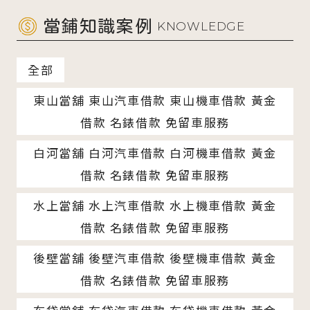
當鋪知識案例
KNOWLEDGE
全部
東山當舖 東山汽車借款 東山機車借款 黃金
借款 名錶借款 免留車服務
白河當舖 白河汽車借款 白河機車借款 黃金
借款 名錶借款 免留車服務
水上當舖 水上汽車借款 水上機車借款 黃金
借款 名錶借款 免留車服務
後壁當舖 後壁汽車借款 後壁機車借款 黃金
借款 名錶借款 免留車服務