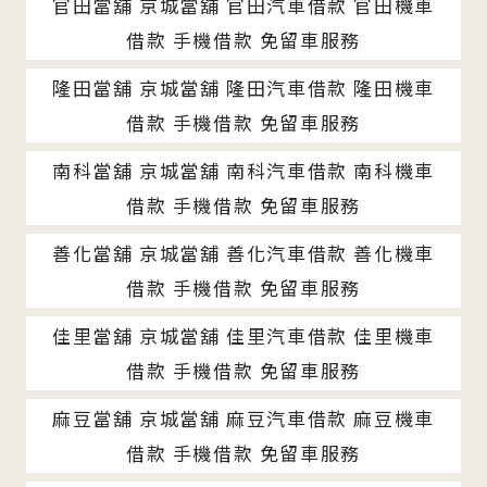
官田當舖 京城當舖 官田汽車借款 官田機車
借款 手機借款 免留車服務
隆田當舖 京城當舖 隆田汽車借款 隆田機車
借款 手機借款 免留車服務
南科當舖 京城當舖 南科汽車借款 南科機車
借款 手機借款 免留車服務
善化當舖 京城當舖 善化汽車借款 善化機車
借款 手機借款 免留車服務
佳里當舖 京城當舖 佳里汽車借款 佳里機車
借款 手機借款 免留車服務
麻豆當舖 京城當舖 麻豆汽車借款 麻豆機車
借款 手機借款 免留車服務