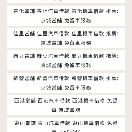
善化當舖 善化汽車借款 善化機車借款 推薦:
京城當舖 免留車服務
佳里當舖 佳里汽車借款 佳里機車借款 推薦:
京城當舖 免留車服務
麻豆當舖 麻豆汽車借款 麻豆機車借款 推薦:
京城當舖 免留車服務
新營當舖 新營汽車借款 新營機車借款 推薦:
京城當舖 免留車服務
西港當舖 西港汽車借款 西港機車借款 免留
車 京城當舖
東山當舖 東山汽車借款 東山機車借款 免留