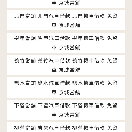
車 京城當舖
北門當舖 北門汽車借款 北門機車借款 免留
車 京城當舖
學甲當舖 學甲汽車借款 學甲機車借款 免留
車 京城當舖
義竹當舖 義竹汽車借款 義竹機車借款 免留
車 京城當舖
鹽水當舖 鹽水汽車借款 鹽水機車借款 免留
車 京城當舖
下營當舖 下營汽車借款 下營機車借款 免留
車 京城當舖
柳營當舖 柳營汽車借款 柳營機車借款 免留