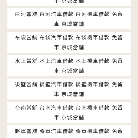
車 京城當舖
白河當舖 白河汽車借款 白河機車借款 免留
車 京城當舖
布袋當舖 布袋汽車借款 布袋機車借款 免留
車 京城當舖
水上當舖 水上汽車借款 水上機車借款 免留
車 京城當舖
後壁當舖 後壁汽車借款 後壁機車借款 免留
車 京城當舖
台南當舖 台南汽車借款 台南機車借款 免留
車 京城當舖
將軍當舖 將軍汽車借款 將軍機車借款 免留