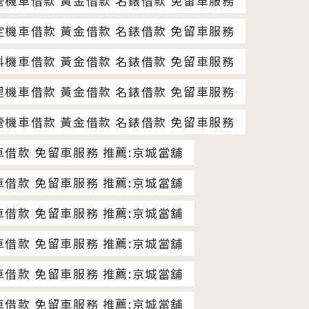
營機車借款 黃金借款 名錶借款 免留車服務
定機車借款 黃金借款 名錶借款 免留車服務
科機車借款 黃金借款 名錶借款 免留車服務
里機車借款 黃金借款 名錶借款 免留車服務
營機車借款 黃金借款 名錶借款 免留車服務
車借款 免留車服務 推薦:京城當舖
車借款 免留車服務 推薦:京城當舖
車借款 免留車服務 推薦:京城當舖
車借款 免留車服務 推薦:京城當舖
車借款 免留車服務 推薦:京城當舖
車借款 免留車服務 推薦:京城當舖