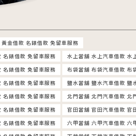
 黃金借款 名錶借款 免留車服務
 名錶借款 免留車服務
水上當舖 水上汽車借款 水
 名錶借款 免留車服務
布袋當舖 布袋汽車借款 布
 名錶借款 免留車服務
鹽水當舖 鹽水汽車借款 鹽
 名錶借款 免留車服務
北門當舖 北門汽車借款 北
 名錶借款 免留車服務
官田當舖 官田汽車借款 官
 名錶借款 免留車服務
六甲當舖 六甲汽車借款 六