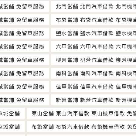
城當舖 免留車服務
北門當舖 北門汽車借款 北門機
城當舖 免留車服務
布袋當舖 布袋汽車借款 布袋機
城當舖 免留車服務
鹽水當舖 鹽水汽車借款 鹽水機
城當舖 免留車服務
六甲當舖 六甲汽車借款 六甲機
城當舖 免留車服務
柳營當舖 柳營汽車借款 柳營機
城當舖 免留車服務
南科當舖 南科汽車借款 南科機
城當舖 免留車服務
佳里當舖 佳里汽車借款 佳里機
城當舖 免留車服務
新營當舖 新營汽車借款 新營機
京城當舖
東山當舖 東山汽車借款 東山機車借款 免
京城當舖
布袋當舖 布袋汽車借款 布袋機車借款 免