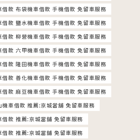
車借款 布袋機車借款 手機借款 免留車服務
車借款 鹽水機車借款 手機借款 免留車服務
車借款 柳營機車借款 手機借款 免留車服務
車借款 六甲機車借款 手機借款 免留車服務
車借款 隆田機車借款 手機借款 免留車服務
車借款 善化機車借款 手機借款 免留車服務
車借款 麻豆機車借款 手機借款 免留車服務
山機車借款 推薦:京城當舖 免留車服務
車借款 推薦:京城當舖 免留車服務
車借款 推薦:京城當舖 免留車服務