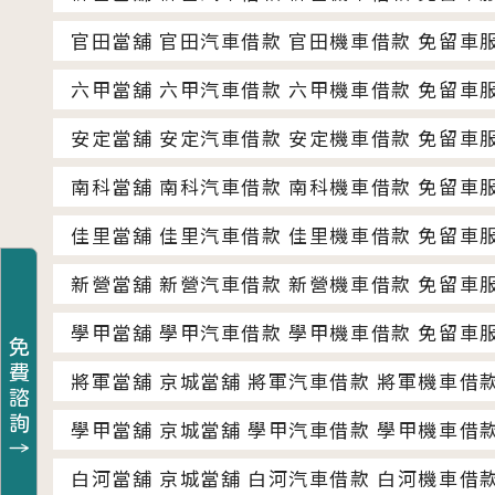
官田當舖 官田汽車借款 官田機車借款 免留車服
六甲當舖 六甲汽車借款 六甲機車借款 免留車服
安定當舖 安定汽車借款 安定機車借款 免留車服
南科當舖 南科汽車借款 南科機車借款 免留車服
佳里當舖 佳里汽車借款 佳里機車借款 免留車服
新營當舖 新營汽車借款 新營機車借款 免留車服
免費諮詢
加入好友
學甲當舖 學甲汽車借款 學甲機車借款 免留車
免費諮詢↑
將軍當舖 京城當舖 將軍汽車借款 將軍機車借款
學甲當舖 京城當舖 學甲汽車借款 學甲機車借款
白河當舖 京城當舖 白河汽車借款 白河機車借款