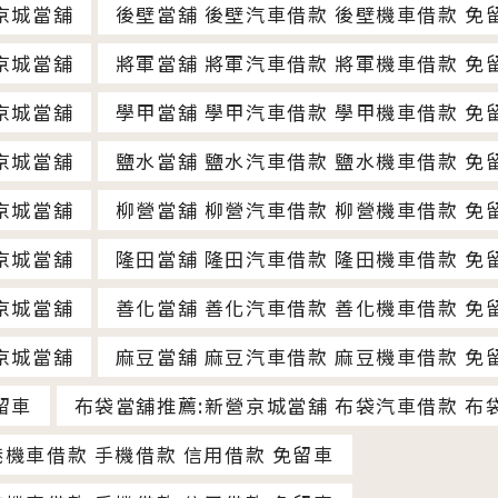
京城當舖
後壁當舖 後壁汽車借款 後壁機車借款 免
京城當舖
將軍當舖 將軍汽車借款 將軍機車借款 免
京城當舖
學甲當舖 學甲汽車借款 學甲機車借款 免
京城當舖
鹽水當舖 鹽水汽車借款 鹽水機車借款 免
京城當舖
柳營當舖 柳營汽車借款 柳營機車借款 免
京城當舖
隆田當舖 隆田汽車借款 隆田機車借款 免
京城當舖
善化當舖 善化汽車借款 善化機車借款 免
京城當舖
麻豆當舖 麻豆汽車借款 麻豆機車借款 免
留車
布袋當舖推薦:新營京城當舖 布袋汽車借款 布
港機車借款 手機借款 信用借款 免留車