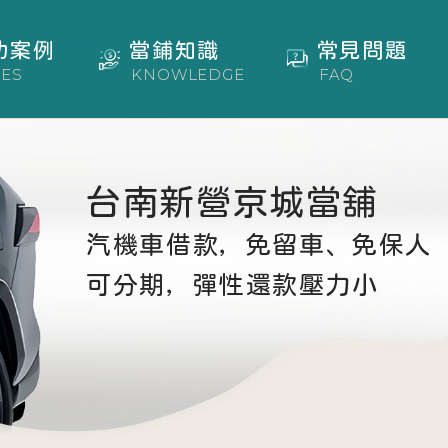
功案例
當鋪知識
常見問題
SES
KNOWLEDGE
FAQ
台南新營京城當舖
汽機車借款，
免留車、免保人
可分期，彈性還款壓力小