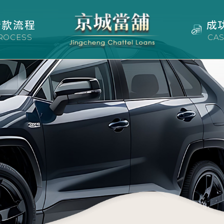
借款流程
成
ROCESS
CA