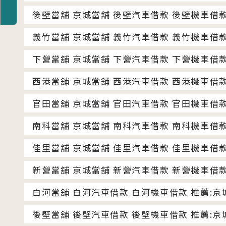
後壁當舖 京城當舖 後壁汽車借款 後壁機車借款
義竹當舖 京城當舖 義竹汽車借款 義竹機車借款
下營當舖 京城當舖 下營汽車借款 下營機車借款
西港當舖 京城當舖 西港汽車借款 西港機車借款
官田當舖 京城當舖 官田汽車借款 官田機車借款
南科當舖 京城當舖 南科汽車借款 南科機車借款
佳里當舖 京城當舖 佳里汽車借款 佳里機車借款
新營當舖 京城當舖 新營汽車借款 新營機車借款
白河當舖 白河汽車借款 白河機車借款 推薦:京
後壁當舖 後壁汽車借款 後壁機車借款 推薦:京