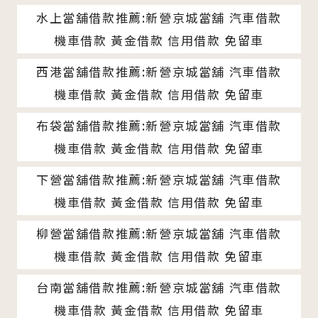
水上當舖借款推薦:新營京城當舖 汽車借款
機車借款 黃金借款 信用借款 免留車
西港當舖借款推薦:新營京城當舖 汽車借款
機車借款 黃金借款 信用借款 免留車
布袋當舖借款推薦:新營京城當舖 汽車借款
機車借款 黃金借款 信用借款 免留車
下營當舖借款推薦:新營京城當舖 汽車借款
機車借款 黃金借款 信用借款 免留車
柳營當舖借款推薦:新營京城當舖 汽車借款
機車借款 黃金借款 信用借款 免留車
台南當舖借款推薦:新營京城當舖 汽車借款
機車借款 黃金借款 信用借款 免留車