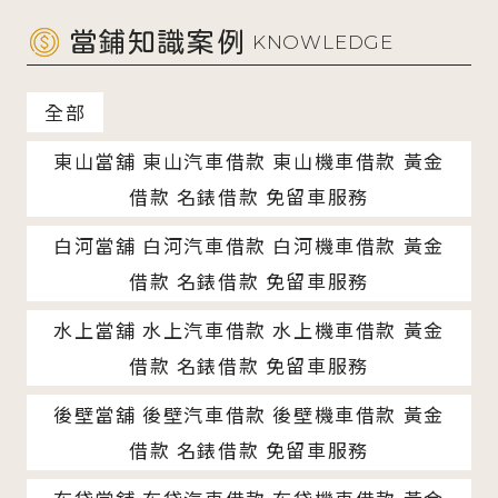
當鋪知識案例
KNOWLEDGE
全部
東山當舖 東山汽車借款 東山機車借款 黃金
借款 名錶借款 免留車服務
白河當舖 白河汽車借款 白河機車借款 黃金
借款 名錶借款 免留車服務
水上當舖 水上汽車借款 水上機車借款 黃金
借款 名錶借款 免留車服務
後壁當舖 後壁汽車借款 後壁機車借款 黃金
借款 名錶借款 免留車服務