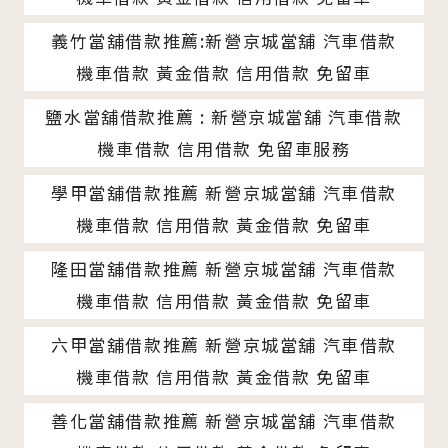
義竹當舖借款推薦:新營京城當舖 汽車借款
機車借款 黃金借款 信用借款 免留車
鹽水當舖借款推薦 : 新營京城當舖 汽車借款
機車借款 信用借款 免留車服務
學甲當舖借款推薦 新營京城當舖 汽車借款
機車借款 信用借款 黃金借款 免留車
隆田當舖借款推薦 新營京城當舖 汽車借款
機車借款 信用借款 黃金借款 免留車
六甲當舖借款推薦 新營京城當舖 汽車借款
機車借款 信用借款 黃金借款 免留車
善化當舖借款推薦 新營京城當舖 汽車借款