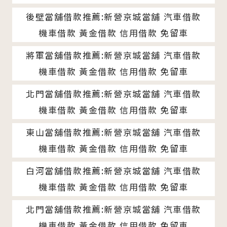
後壁當舖借款推薦:新營京城當舖 汽車借款
機車借款 黃金借款 信用借款 免留車
將軍當舖借款推薦:新營京城當舖 汽車借款
機車借款 黃金借款 信用借款 免留車
北門當舖借款推薦:新營京城當舖 汽車借款
機車借款 黃金借款 信用借款 免留車
東山當舖借款推薦:新營京城當舖 汽車借款
機車借款 黃金借款 信用借款 免留車
白河當舖借款推薦:新營京城當舖 汽車借款
機車借款 黃金借款 信用借款 免留車
北門當舖借款推薦:新營京城當舖 汽車借款
機車借款 黃金借款 信用借款 免留車