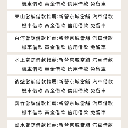
機車借款 黃金借款 信用借款 免留車
東山當舖借款推薦:新營京城當舖 汽車借款
機車借款 黃金借款 信用借款 免留車
白河當舖借款推薦:新營京城當舖 汽車借款
機車借款 黃金借款 信用借款 免留車
水上當舖借款推薦:新營京城當舖 汽車借款
機車借款 黃金借款 信用借款 免留車
後壁當舖借款推薦:新營京城當舖 汽車借款
機車借款 黃金借款 信用借款 免留車
義竹當舖借款推薦:新營京城當舖 汽車借款
機車借款 黃金借款 信用借款 免留車
鹽水當舖借款推薦:新營京城當舖 汽車借款