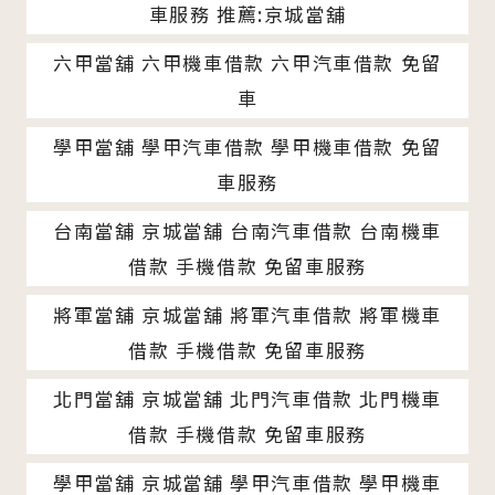
車服務 推薦:京城當舖
六甲當舖 六甲機車借款 六甲汽車借款 免留
車
學甲當舖 學甲汽車借款 學甲機車借款 免留
車服務
台南當舖 京城當舖 台南汽車借款 台南機車
借款 手機借款 免留車服務
將軍當舖 京城當舖 將軍汽車借款 將軍機車
借款 手機借款 免留車服務
北門當舖 京城當舖 北門汽車借款 北門機車
借款 手機借款 免留車服務
學甲當舖 京城當舖 學甲汽車借款 學甲機車