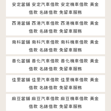
安定當舖 安定汽車借款 安定機車借款 黃金
借款 名錶借款 免留車服務
西港當舖 西港汽車借款 西港機車借款 黃金
借款 名錶借款 免留車服務
南科當舖 南科汽車借款 南科機車借款 黃金
借款 名錶借款 免留車服務
善化當舖 善化汽車借款 善化機車借款 黃金
借款 名錶借款 免留車服務
佳里當舖 佳里汽車借款 佳里機車借款 黃金
借款 名錶借款 免留車服務
麻豆當舖 麻豆汽車借款 麻豆機車借款 黃金
借款 名錶借款 免留車服務