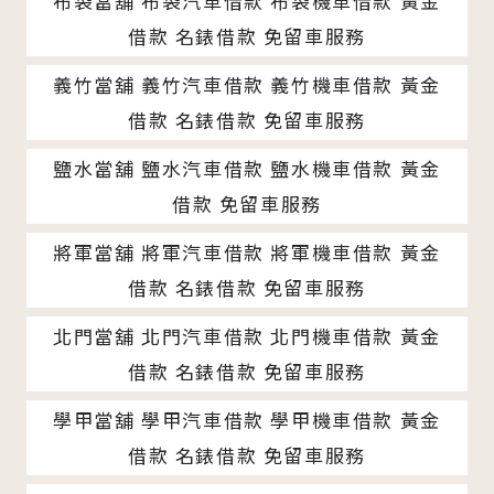
布袋當舖 布袋汽車借款 布袋機車借款 黃金
借款 名錶借款 免留車服務
義竹當舖 義竹汽車借款 義竹機車借款 黃金
借款 名錶借款 免留車服務
鹽水當舖 鹽水汽車借款 鹽水機車借款 黃金
借款 免留車服務
將軍當舖 將軍汽車借款 將軍機車借款 黃金
借款 名錶借款 免留車服務
北門當舖 北門汽車借款 北門機車借款 黃金
借款 名錶借款 免留車服務
學甲當舖 學甲汽車借款 學甲機車借款 黃金
借款 名錶借款 免留車服務