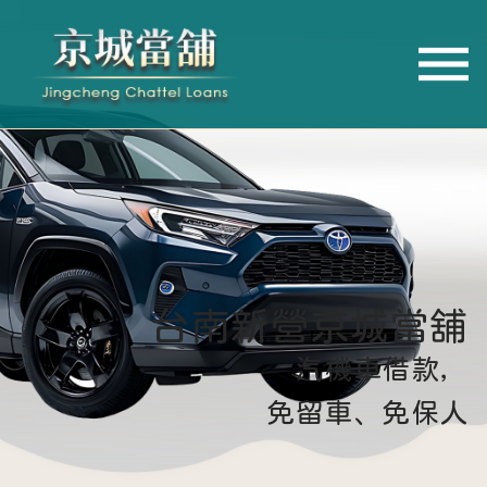
台南新營京城當舖
汽機車借款，
免留車、免保人