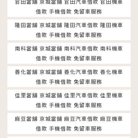
官田當舖 京城當舖 官田汽車借款 官田機車
借款 手機借款 免留車服務
隆田當舖 京城當舖 隆田汽車借款 隆田機車
借款 手機借款 免留車服務
南科當舖 京城當舖 南科汽車借款 南科機車
借款 手機借款 免留車服務
善化當舖 京城當舖 善化汽車借款 善化機車
借款 手機借款 免留車服務
佳里當舖 京城當舖 佳里汽車借款 佳里機車
借款 手機借款 免留車服務
麻豆當舖 京城當舖 麻豆汽車借款 麻豆機車
借款 手機借款 免留車服務