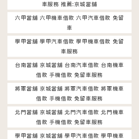
車服務 推薦:京城當舖
六甲當舖 六甲機車借款 六甲汽車借款 免留
車
學甲當舖 學甲汽車借款 學甲機車借款 免留
車服務
台南當舖 京城當舖 台南汽車借款 台南機車
借款 手機借款 免留車服務
將軍當舖 京城當舖 將軍汽車借款 將軍機車
借款 手機借款 免留車服務
北門當舖 京城當舖 北門汽車借款 北門機車
借款 手機借款 免留車服務
學甲當舖 京城當舖 學甲汽車借款 學甲機車