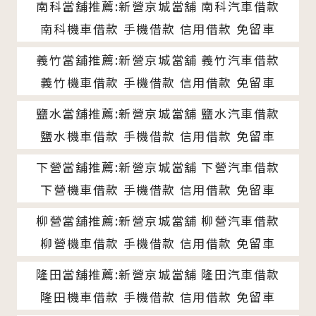
南科當舖推薦:新營京城當舖 南科汽車借款
南科機車借款 手機借款 信用借款 免留車
義竹當舖推薦:新營京城當舖 義竹汽車借款
義竹機車借款 手機借款 信用借款 免留車
鹽水當舖推薦:新營京城當舖 鹽水汽車借款
鹽水機車借款 手機借款 信用借款 免留車
下營當舖推薦:新營京城當舖 下營汽車借款
下營機車借款 手機借款 信用借款 免留車
柳營當舖推薦:新營京城當舖 柳營汽車借款
柳營機車借款 手機借款 信用借款 免留車
隆田當舖推薦:新營京城當舖 隆田汽車借款
隆田機車借款 手機借款 信用借款 免留車