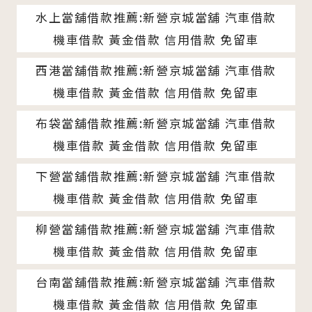
水上當舖借款推薦:新營京城當舖 汽車借款
機車借款 黃金借款 信用借款 免留車
西港當舖借款推薦:新營京城當舖 汽車借款
機車借款 黃金借款 信用借款 免留車
布袋當舖借款推薦:新營京城當舖 汽車借款
機車借款 黃金借款 信用借款 免留車
下營當舖借款推薦:新營京城當舖 汽車借款
機車借款 黃金借款 信用借款 免留車
柳營當舖借款推薦:新營京城當舖 汽車借款
機車借款 黃金借款 信用借款 免留車
台南當舖借款推薦:新營京城當舖 汽車借款
機車借款 黃金借款 信用借款 免留車