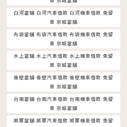
車 京城當舖
白河當舖 白河汽車借款 白河機車借款 免留
車 京城當舖
布袋當舖 布袋汽車借款 布袋機車借款 免留
車 京城當舖
水上當舖 水上汽車借款 水上機車借款 免留
車 京城當舖
後壁當舖 後壁汽車借款 後壁機車借款 免留
車 京城當舖
台南當舖 台南汽車借款 台南機車借款 免留
車 京城當舖
將軍當舖 將軍汽車借款 將軍機車借款 免留