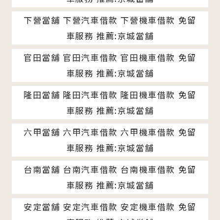
下營當舖 下營汽車借款 下營機車借款 免留
車服務 推薦:京城當舖
官田當舖 官田汽車借款 官田機車借款 免留
車服務 推薦:京城當舖
隆田當舖 隆田汽車借款 隆田機車借款 免留
車服務 推薦:京城當舖
六甲當舖 六甲汽車借款 六甲機車借款 免留
車服務 推薦:京城當舖
台南當舖 台南汽車借款 台南機車借款 免留
車服務 推薦:京城當舖
安定當舖 安定汽車借款 安定機車借款 免留