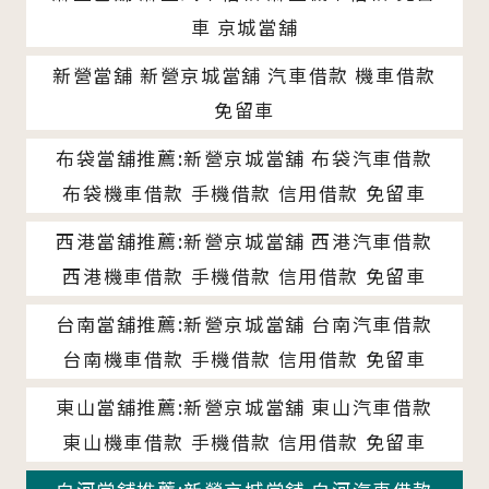
車 京城當舖
新營當舖 新營京城當舖 汽車借款 機車借款
免留車
布袋當舖推薦:新營京城當舖 布袋汽車借款
布袋機車借款 手機借款 信用借款 免留車
西港當舖推薦:新營京城當舖 西港汽車借款
西港機車借款 手機借款 信用借款 免留車
台南當舖推薦:新營京城當舖 台南汽車借款
台南機車借款 手機借款 信用借款 免留車
東山當舖推薦:新營京城當舖 東山汽車借款
東山機車借款 手機借款 信用借款 免留車