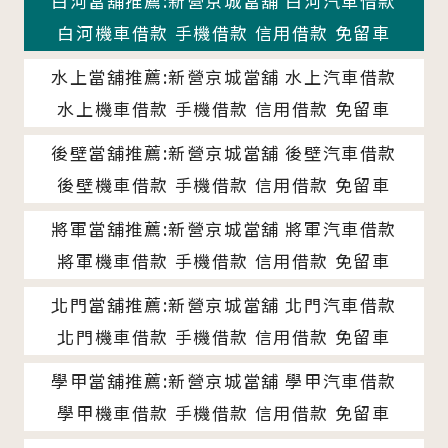
白河當舖推薦:新營京城當舖 白河汽車借款
白河機車借款 手機借款 信用借款 免留車
水上當舖推薦:新營京城當舖 水上汽車借款
水上機車借款 手機借款 信用借款 免留車
後壁當舖推薦:新營京城當舖 後壁汽車借款
後壁機車借款 手機借款 信用借款 免留車
將軍當舖推薦:新營京城當舖 將軍汽車借款
將軍機車借款 手機借款 信用借款 免留車
北門當舖推薦:新營京城當舖 北門汽車借款
北門機車借款 手機借款 信用借款 免留車
學甲當舖推薦:新營京城當舖 學甲汽車借款
學甲機車借款 手機借款 信用借款 免留車