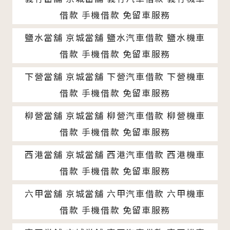
借款 手機借款 免留車服務
鹽水當舖 京城當舖 鹽水汽車借款 鹽水機車
借款 手機借款 免留車服務
下營當舖 京城當舖 下營汽車借款 下營機車
借款 手機借款 免留車服務
柳營當舖 京城當舖 柳營汽車借款 柳營機車
借款 手機借款 免留車服務
西港當舖 京城當舖 西港汽車借款 西港機車
借款 手機借款 免留車服務
六甲當舖 京城當舖 六甲汽車借款 六甲機車
借款 手機借款 免留車服務