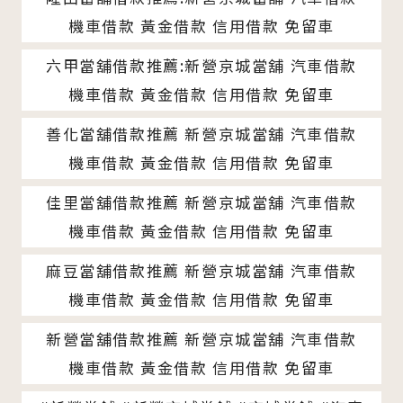
機車借款 黃金借款 信用借款 免留車
六甲當舖借款推薦:新營京城當舖 汽車借款
機車借款 黃金借款 信用借款 免留車
善化當舖借款推薦 新營京城當舖 汽車借款
機車借款 黃金借款 信用借款 免留車
佳里當舖借款推薦 新營京城當舖 汽車借款
機車借款 黃金借款 信用借款 免留車
麻豆當舖借款推薦 新營京城當舖 汽車借款
機車借款 黃金借款 信用借款 免留車
新營當舖借款推薦 新營京城當舖 汽車借款
機車借款 黃金借款 信用借款 免留車