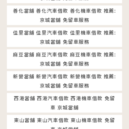
善化當舖 善化汽車借款 善化機車借款 推薦:
京城當舖 免留車服務
佳里當舖 佳里汽車借款 佳里機車借款 推薦:
京城當舖 免留車服務
麻豆當舖 麻豆汽車借款 麻豆機車借款 推薦:
京城當舖 免留車服務
新營當舖 新營汽車借款 新營機車借款 推薦:
京城當舖 免留車服務
西港當舖 西港汽車借款 西港機車借款 免留
車 京城當舖
東山當舖 東山汽車借款 東山機車借款 免留