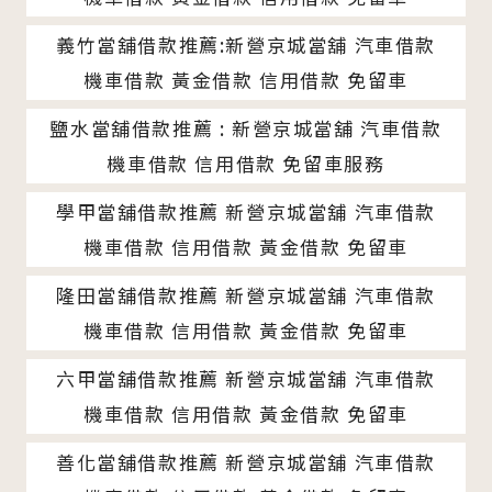
義竹當舖借款推薦:新營京城當舖 汽車借款
機車借款 黃金借款 信用借款 免留車
鹽水當舖借款推薦 : 新營京城當舖 汽車借款
機車借款 信用借款 免留車服務
學甲當舖借款推薦 新營京城當舖 汽車借款
機車借款 信用借款 黃金借款 免留車
隆田當舖借款推薦 新營京城當舖 汽車借款
機車借款 信用借款 黃金借款 免留車
六甲當舖借款推薦 新營京城當舖 汽車借款
機車借款 信用借款 黃金借款 免留車
善化當舖借款推薦 新營京城當舖 汽車借款