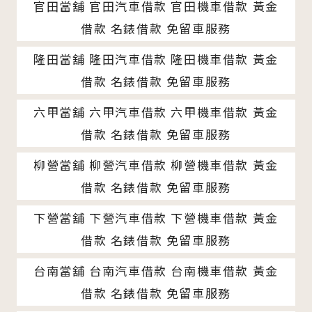
官田當舖 官田汽車借款 官田機車借款 黃金
借款 名錶借款 免留車服務
隆田當舖 隆田汽車借款 隆田機車借款 黃金
借款 名錶借款 免留車服務
六甲當舖 六甲汽車借款 六甲機車借款 黃金
借款 名錶借款 免留車服務
柳營當舖 柳營汽車借款 柳營機車借款 黃金
借款 名錶借款 免留車服務
下營當舖 下營汽車借款 下營機車借款 黃金
借款 名錶借款 免留車服務
台南當舖 台南汽車借款 台南機車借款 黃金
借款 名錶借款 免留車服務