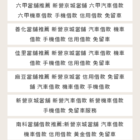
六甲當舖推薦 新營京城當舖 六甲汽車借款
六甲機車借款 手機借款 信用借款 免留車
善化當舖推薦 新營京城當舖 汽車借款 機車
借款 手機借款 信用借款 免留車
佳里當舖推薦 新營京城當舖 汽車借款 機車
借款 手機借款 信用借款 免留車
麻豆當舖推薦 新營京城當 信用借款 免留車
舖 汽車借款 機車借款 手機借款
新營京城當舖 新營汽車借款 新營機車借款
手機借款 免留車服務
南科當舖借款推薦:新營京城當舖 汽車借款
機車借款 信用借款 黃金借款 免留車