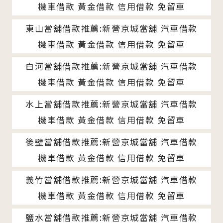
機車借款 黃金借款 信用借款 免留車
東山當舖借款推薦:新營京城當舖 汽車借款
機車借款 黃金借款 信用借款 免留車
白河當舖借款推薦:新營京城當舖 汽車借款
機車借款 黃金借款 信用借款 免留車
水上當舖借款推薦:新營京城當舖 汽車借款
機車借款 黃金借款 信用借款 免留車
後壁當舖借款推薦:新營京城當舖 汽車借款
機車借款 黃金借款 信用借款 免留車
義竹當舖借款推薦:新營京城當舖 汽車借款
機車借款 黃金借款 信用借款 免留車
鹽水當舖借款推薦:新營京城當舖 汽車借款