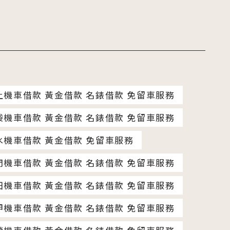
上機車借款 黃金借款 名錶借款 免留車服務
袋機車借款 黃金借款 名錶借款 免留車服務
水機車借款 黃金借款 免留車服務
門機車借款 黃金借款 名錶借款 免留車服務
田機車借款 黃金借款 名錶借款 免留車服務
甲機車借款 黃金借款 名錶借款 免留車服務