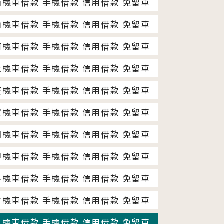
南機車借款 手機借款 信用借款 免留車
山機車借款 手機借款 信用借款 免留車
河機車借款 手機借款 信用借款 免留車
上機車借款 手機借款 信用借款 免留車
壁機車借款 手機借款 信用借款 免留車
軍機車借款 手機借款 信用借款 免留車
門機車借款 手機借款 信用借款 免留車
甲機車借款 手機借款 信用借款 免留車
科機車借款 手機借款 信用借款 免留車
竹機車借款 手機借款 信用借款 免留車
水機車借款 手機借款 信用借款 免留車