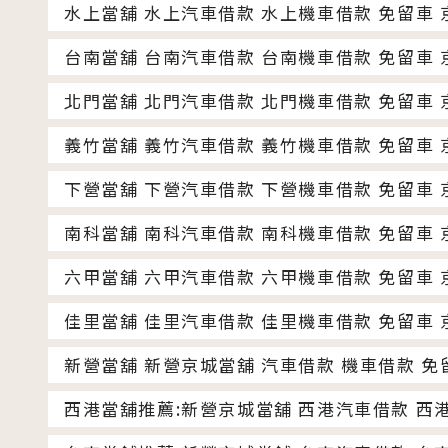
水上當舖 水上汽車借款 水上機車借款 免留車 
台南當舖 台南汽車借款 台南機車借款 免留車 
北門當舖 北門汽車借款 北門機車借款 免留車 
義竹當舖 義竹汽車借款 義竹機車借款 免留車 
下營當舖 下營汽車借款 下營機車借款 免留車 
南科當舖 南科汽車借款 南科機車借款 免留車 
六甲當舖 六甲汽車借款 六甲機車借款 免留車 
佳里當舖 佳里汽車借款 佳里機車借款 免留車 
新營當舖 新營京城當舖 汽車借款 機車借款 免
西港當舖推薦:新營京城當舖 西港汽車借款 西