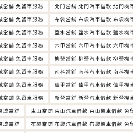
城當舖 免留車服務
北門當舖 北門汽車借款 北門機
城當舖 免留車服務
布袋當舖 布袋汽車借款 布袋機
城當舖 免留車服務
鹽水當舖 鹽水汽車借款 鹽水機
城當舖 免留車服務
六甲當舖 六甲汽車借款 六甲機
城當舖 免留車服務
柳營當舖 柳營汽車借款 柳營機
城當舖 免留車服務
南科當舖 南科汽車借款 南科機
城當舖 免留車服務
佳里當舖 佳里汽車借款 佳里機
城當舖 免留車服務
新營當舖 新營汽車借款 新營機
京城當舖
東山當舖 東山汽車借款 東山機車借款 免
京城當舖
布袋當舖 布袋汽車借款 布袋機車借款 免