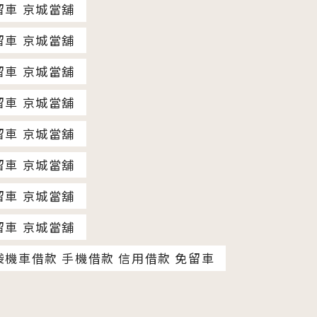
留車 京城當舖
留車 京城當舖
留車 京城當舖
留車 京城當舖
留車 京城當舖
留車 京城當舖
留車 京城當舖
留車 京城當舖
袋機車借款 手機借款 信用借款 免留車