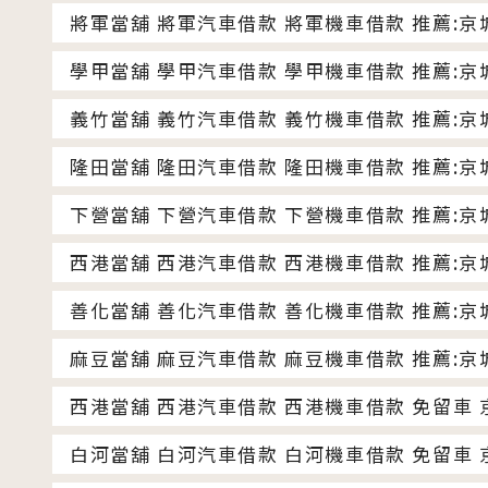
將軍當舖 將軍汽車借款 將軍機車借款 推薦:京
學甲當舖 學甲汽車借款 學甲機車借款 推薦:京
義竹當舖 義竹汽車借款 義竹機車借款 推薦:京
隆田當舖 隆田汽車借款 隆田機車借款 推薦:京
下營當舖 下營汽車借款 下營機車借款 推薦:京
西港當舖 西港汽車借款 西港機車借款 推薦:京
善化當舖 善化汽車借款 善化機車借款 推薦:京
麻豆當舖 麻豆汽車借款 麻豆機車借款 推薦:京
西港當舖 西港汽車借款 西港機車借款 免留車 
白河當舖 白河汽車借款 白河機車借款 免留車 