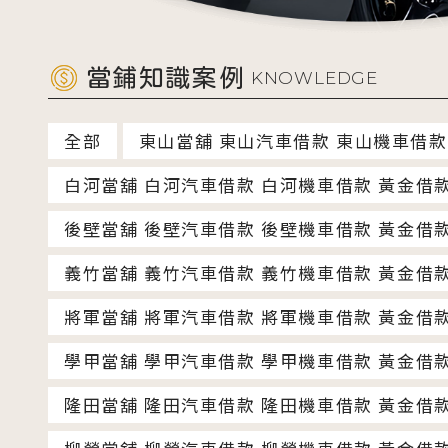
當鋪知識案例
KNOWLEDGE
全部
東山當舖 東山汽車借款 東山機車借款
白河當舖 白河汽車借款 白河機車借款 黃金借款
後壁當舖 後壁汽車借款 後壁機車借款 黃金借款
義竹當舖 義竹汽車借款 義竹機車借款 黃金借款
將軍當舖 將軍汽車借款 將軍機車借款 黃金借款
學甲當舖 學甲汽車借款 學甲機車借款 黃金借款
隆田當舖 隆田汽車借款 隆田機車借款 黃金借款