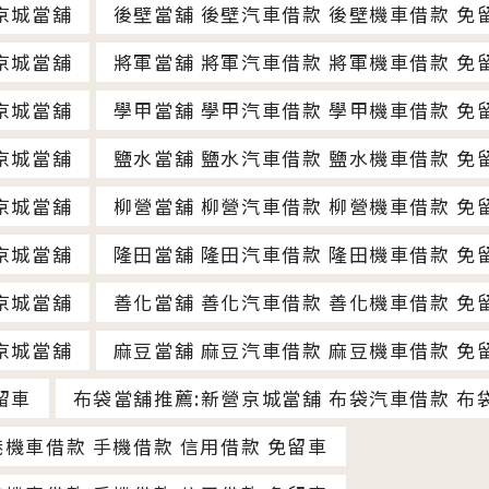
京城當舖
後壁當舖 後壁汽車借款 後壁機車借款 免
京城當舖
將軍當舖 將軍汽車借款 將軍機車借款 免
京城當舖
學甲當舖 學甲汽車借款 學甲機車借款 免
京城當舖
鹽水當舖 鹽水汽車借款 鹽水機車借款 免
京城當舖
柳營當舖 柳營汽車借款 柳營機車借款 免
京城當舖
隆田當舖 隆田汽車借款 隆田機車借款 免
京城當舖
善化當舖 善化汽車借款 善化機車借款 免
京城當舖
麻豆當舖 麻豆汽車借款 麻豆機車借款 免
留車
布袋當舖推薦:新營京城當舖 布袋汽車借款 布
港機車借款 手機借款 信用借款 免留車