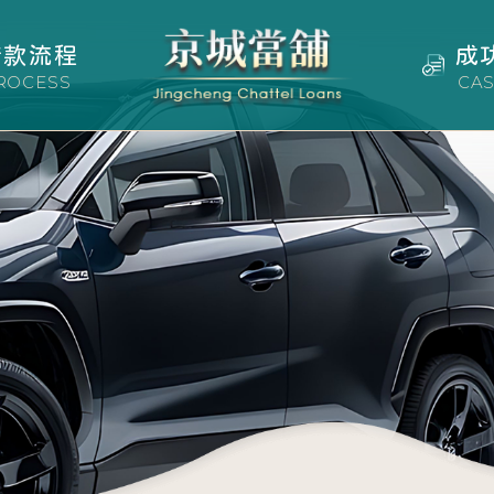
借款流程
成
ROCESS
CA