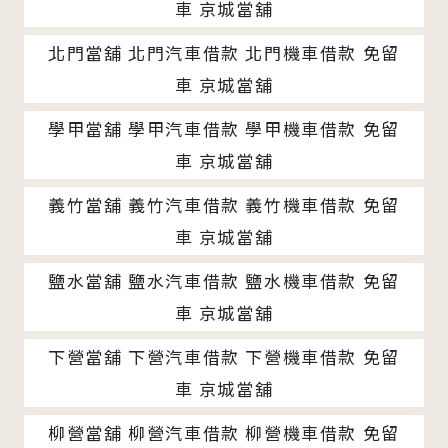
車 京城當舖
北門當舖 北門汽車借款 北門機車借款 免留
車 京城當舖
學甲當舖 學甲汽車借款 學甲機車借款 免留
車 京城當舖
義竹當舖 義竹汽車借款 義竹機車借款 免留
車 京城當舖
鹽水當舖 鹽水汽車借款 鹽水機車借款 免留
車 京城當舖
下營當舖 下營汽車借款 下營機車借款 免留
車 京城當舖
柳營當舖 柳營汽車借款 柳營機車借款 免留