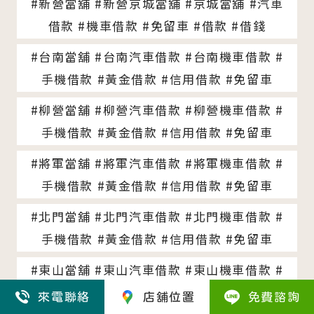
#新營當舖 #新營京城當舖 #京城當舖 #汽車
借款 #機車借款 #免留車 #借款 #借錢
#台南當舖 #台南汽車借款 #台南機車借款 #
手機借款 #黃金借款 #信用借款 #免留車
#柳營當舖 #柳營汽車借款 #柳營機車借款 #
手機借款 #黃金借款 #信用借款 #免留車
#將軍當舖 #將軍汽車借款 #將軍機車借款 #
手機借款 #黃金借款 #信用借款 #免留車
#北門當舖 #北門汽車借款 #北門機車借款 #
手機借款 #黃金借款 #信用借款 #免留車
#東山當舖 #東山汽車借款 #東山機車借款 #
手機借款 #黃金借款 #信用借款 #免留車
來電聯絡
店舖位置
免費諮詢