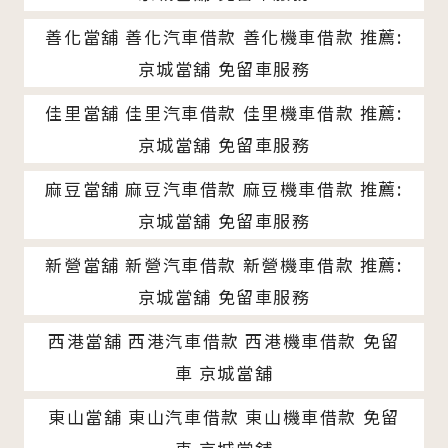
善化當舖 善化汽車借款 善化機車借款 推薦:
京城當舖 免留車服務
佳里當舖 佳里汽車借款 佳里機車借款 推薦:
京城當舖 免留車服務
麻豆當舖 麻豆汽車借款 麻豆機車借款 推薦:
京城當舖 免留車服務
新營當舖 新營汽車借款 新營機車借款 推薦:
京城當舖 免留車服務
西港當舖 西港汽車借款 西港機車借款 免留
車 京城當舖
東山當舖 東山汽車借款 東山機車借款 免留