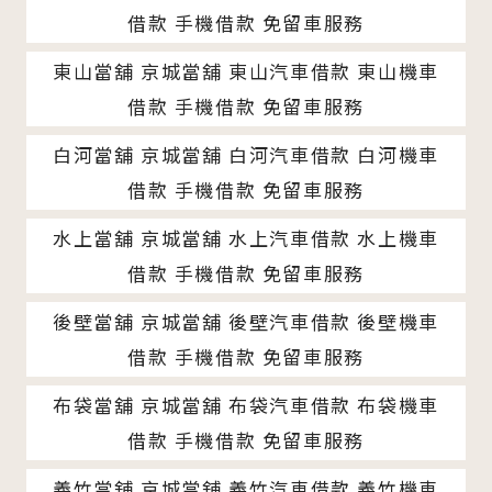
借款 手機借款 免留車服務
東山當舖 京城當舖 東山汽車借款 東山機車
借款 手機借款 免留車服務
白河當舖 京城當舖 白河汽車借款 白河機車
借款 手機借款 免留車服務
水上當舖 京城當舖 水上汽車借款 水上機車
借款 手機借款 免留車服務
後壁當舖 京城當舖 後壁汽車借款 後壁機車
借款 手機借款 免留車服務
布袋當舖 京城當舖 布袋汽車借款 布袋機車
借款 手機借款 免留車服務
義竹當舖 京城當舖 義竹汽車借款 義竹機車