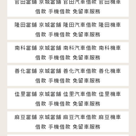
官田當舖 京城當舖 官田汽車借款 官田機車
借款 手機借款 免留車服務
隆田當舖 京城當舖 隆田汽車借款 隆田機車
借款 手機借款 免留車服務
南科當舖 京城當舖 南科汽車借款 南科機車
借款 手機借款 免留車服務
善化當舖 京城當舖 善化汽車借款 善化機車
借款 手機借款 免留車服務
佳里當舖 京城當舖 佳里汽車借款 佳里機車
借款 手機借款 免留車服務
麻豆當舖 京城當舖 麻豆汽車借款 麻豆機車
借款 手機借款 免留車服務