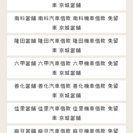
車 京城當舖
南科當舖 南科汽車借款 南科機車借款 免留
車 京城當舖
隆田當舖 隆田汽車借款 隆田機車借款 免留
車 京城當舖
六甲當舖 六甲汽車借款 六甲機車借款 免留
車 京城當舖
善化當舖 善化汽車借款 善化機車借款 免留
車 京城當舖
佳里當舖 佳里汽車借款 佳里機車借款 免留
車 京城當舖
麻豆當舖 麻豆汽車借款 麻豆機車借款 免留