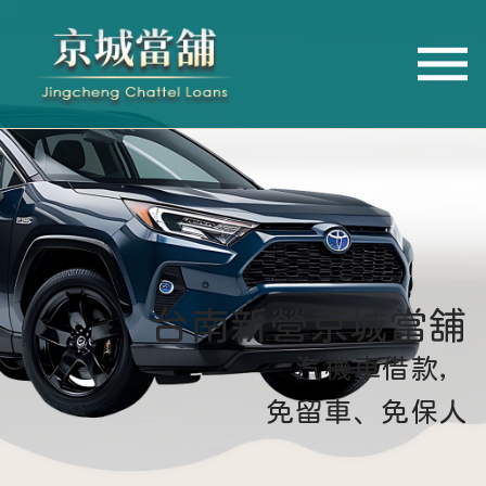
台南新營京城當舖
汽機車借款，
免留車、免保人