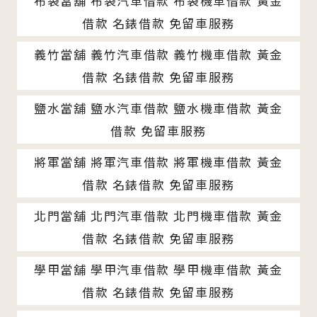
布袋當舖 布袋汽車借款 布袋機車借款 黃金
借款 名錶借款 免留車服務
義竹當舖 義竹汽車借款 義竹機車借款 黃金
借款 名錶借款 免留車服務
鹽水當舖 鹽水汽車借款 鹽水機車借款 黃金
借款 免留車服務
將軍當舖 將軍汽車借款 將軍機車借款 黃金
借款 名錶借款 免留車服務
北門當舖 北門汽車借款 北門機車借款 黃金
借款 名錶借款 免留車服務
學甲當舖 學甲汽車借款 學甲機車借款 黃金
借款 名錶借款 免留車服務