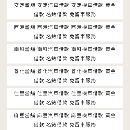
安定當舖 安定汽車借款 安定機車借款 黃金
借款 名錶借款 免留車服務
西港當舖 西港汽車借款 西港機車借款 黃金
借款 名錶借款 免留車服務
南科當舖 南科汽車借款 南科機車借款 黃金
借款 名錶借款 免留車服務
善化當舖 善化汽車借款 善化機車借款 黃金
借款 名錶借款 免留車服務
佳里當舖 佳里汽車借款 佳里機車借款 黃金
借款 名錶借款 免留車服務
麻豆當舖 麻豆汽車借款 麻豆機車借款 黃金
借款 名錶借款 免留車服務