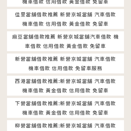
機車借款 信用借款 黃金借款 免留車
佳里當舖借款推薦 新營京城當舖 汽車借款
機車借款 信用借款 黃金借款 免留車
麻豆當舖借款推薦 新營京城當舖汽車借款 機
車借款 信用借款 黃金借款 免留車
新營當舖借款推薦 新營京城當舖 汽車借款
機車借款 信用借款 免留車服務
西港當舖借款推薦:新營京城當舖 汽車借款
機車借款 黃金借款 信用借款 免留車
下營當舖借款推薦:新營京城當舖 汽車借款
機車借款 黃金借款 信用借款 免留車
柳營當舖借款推薦:新營京城當舖 汽車借款