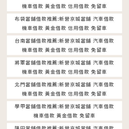
機車借款 黃金借款 信用借款 免留車
布袋當舖借款推薦:新營京城當舖 汽車借款
機車借款 黃金借款 信用借款 免留車
台南當舖借款推薦:新營京城當舖 汽車借款
機車借款 黃金借款 信用借款 免留車
將軍當舖借款推薦:新營京城當舖 汽車借款
機車借款 黃金借款 信用借款 免留車
北門當舖借款推薦:新營京城當舖 汽車借款
機車借款 黃金借款 信用借款 免留車
學甲當舖借款推薦:新營京城當舖 汽車借款
機車借款 黃金借款 免留車
隆田當舖借款推薦:新營京城當舖 汽車借款