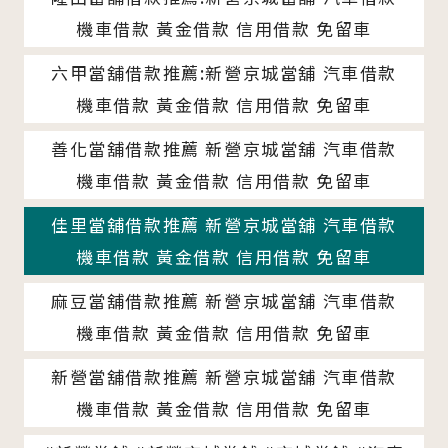
機車借款 黃金借款 信用借款 免留車
六甲當舖借款推薦:新營京城當舖 汽車借款
機車借款 黃金借款 信用借款 免留車
善化當舖借款推薦 新營京城當舖 汽車借款
機車借款 黃金借款 信用借款 免留車
佳里當舖借款推薦 新營京城當舖 汽車借款
機車借款 黃金借款 信用借款 免留車
麻豆當舖借款推薦 新營京城當舖 汽車借款
機車借款 黃金借款 信用借款 免留車
新營當舖借款推薦 新營京城當舖 汽車借款
機車借款 黃金借款 信用借款 免留車