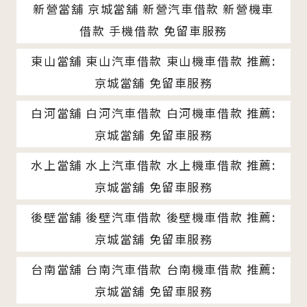
新營當舖 京城當舖 新營汽車借款 新營機車
借款 手機借款 免留車服務
東山當舖 東山汽車借款 東山機車借款 推薦:
京城當舖 免留車服務
白河當舖 白河汽車借款 白河機車借款 推薦:
京城當舖 免留車服務
水上當舖 水上汽車借款 水上機車借款 推薦:
京城當舖 免留車服務
後壁當舖 後壁汽車借款 後壁機車借款 推薦:
京城當舖 免留車服務
台南當舖 台南汽車借款 台南機車借款 推薦:
京城當舖 免留車服務