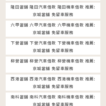
隆田當舖 隆田汽車借款 隆田機車借款 推薦:
京城當舖 免留車服務
六甲當舖 六甲汽車借款 六甲機車借款 推薦:
京城當舖 免留車服務
下營當舖 下營汽車借款 下營機車借款 推薦:
京城當舖 免留車服務
柳營當舖 柳營汽車借款 柳營機車借款 推薦:
京城當舖 免留車服務
西港當舖 西港汽車借款 西港機車借款 推薦:
京城當舖 免留車服務
南科當舖 南科汽車借款 南科機車借款 推薦:
京城當舖 免留車服務