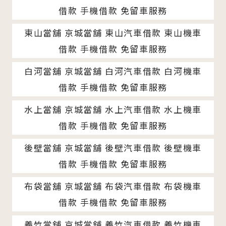
借款 手機借款 免留車服務
東山當舖 京城當舖 東山汽車借款 東山機車
借款 手機借款 免留車服務
白河當舖 京城當舖 白河汽車借款 白河機車
借款 手機借款 免留車服務
水上當舖 京城當舖 水上汽車借款 水上機車
借款 手機借款 免留車服務
後壁當舖 京城當舖 後壁汽車借款 後壁機車
借款 手機借款 免留車服務
布袋當舖 京城當舖 布袋汽車借款 布袋機車
借款 手機借款 免留車服務
義竹當舖 京城當舖 義竹汽車借款 義竹機車