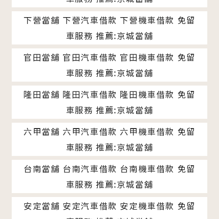
下營當舖 下營汽車借款 下營機車借款 免留
車服務 推薦:京城當舖
官田當舖 官田汽車借款 官田機車借款 免留
車服務 推薦:京城當舖
隆田當舖 隆田汽車借款 隆田機車借款 免留
車服務 推薦:京城當舖
六甲當舖 六甲汽車借款 六甲機車借款 免留
車服務 推薦:京城當舖
台南當舖 台南汽車借款 台南機車借款 免留
車服務 推薦:京城當舖
安定當舖 安定汽車借款 安定機車借款 免留