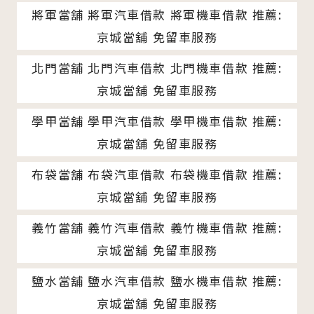
將軍當舖 將軍汽車借款 將軍機車借款 推薦:
京城當舖 免留車服務
北門當舖 北門汽車借款 北門機車借款 推薦:
京城當舖 免留車服務
學甲當舖 學甲汽車借款 學甲機車借款 推薦:
京城當舖 免留車服務
布袋當舖 布袋汽車借款 布袋機車借款 推薦:
京城當舖 免留車服務
義竹當舖 義竹汽車借款 義竹機車借款 推薦:
京城當舖 免留車服務
鹽水當舖 鹽水汽車借款 鹽水機車借款 推薦:
京城當舖 免留車服務