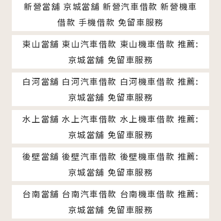
新營當舖 京城當舖 新營汽車借款 新營機車
借款 手機借款 免留車服務
東山當舖 東山汽車借款 東山機車借款 推薦:
京城當舖 免留車服務
白河當舖 白河汽車借款 白河機車借款 推薦:
京城當舖 免留車服務
水上當舖 水上汽車借款 水上機車借款 推薦:
京城當舖 免留車服務
後壁當舖 後壁汽車借款 後壁機車借款 推薦:
京城當舖 免留車服務
台南當舖 台南汽車借款 台南機車借款 推薦:
京城當舖 免留車服務