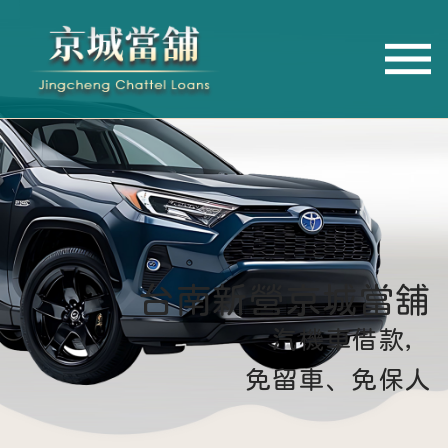
台南新營京城當舖
汽機車借款，
免留車、免保人