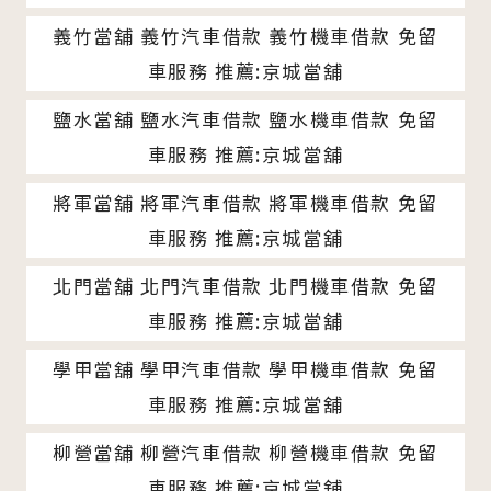
義竹當舖 義竹汽車借款 義竹機車借款 免留
車服務 推薦:京城當舖
鹽水當舖 鹽水汽車借款 鹽水機車借款 免留
車服務 推薦:京城當舖
將軍當舖 將軍汽車借款 將軍機車借款 免留
車服務 推薦:京城當舖
北門當舖 北門汽車借款 北門機車借款 免留
車服務 推薦:京城當舖
學甲當舖 學甲汽車借款 學甲機車借款 免留
車服務 推薦:京城當舖
柳營當舖 柳營汽車借款 柳營機車借款 免留
車服務 推薦:京城當舖