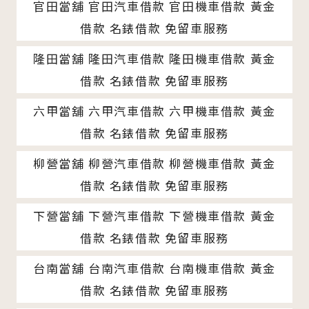
官田當舖 官田汽車借款 官田機車借款 黃金
借款 名錶借款 免留車服務
隆田當舖 隆田汽車借款 隆田機車借款 黃金
借款 名錶借款 免留車服務
六甲當舖 六甲汽車借款 六甲機車借款 黃金
借款 名錶借款 免留車服務
柳營當舖 柳營汽車借款 柳營機車借款 黃金
借款 名錶借款 免留車服務
下營當舖 下營汽車借款 下營機車借款 黃金
借款 名錶借款 免留車服務
台南當舖 台南汽車借款 台南機車借款 黃金
借款 名錶借款 免留車服務