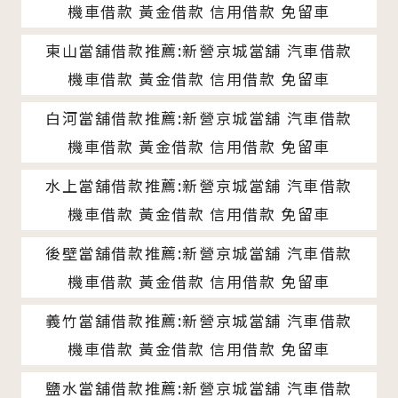
機車借款 黃金借款 信用借款 免留車
東山當舖借款推薦:新營京城當舖 汽車借款
機車借款 黃金借款 信用借款 免留車
白河當舖借款推薦:新營京城當舖 汽車借款
機車借款 黃金借款 信用借款 免留車
水上當舖借款推薦:新營京城當舖 汽車借款
機車借款 黃金借款 信用借款 免留車
後壁當舖借款推薦:新營京城當舖 汽車借款
機車借款 黃金借款 信用借款 免留車
義竹當舖借款推薦:新營京城當舖 汽車借款
機車借款 黃金借款 信用借款 免留車
鹽水當舖借款推薦:新營京城當舖 汽車借款