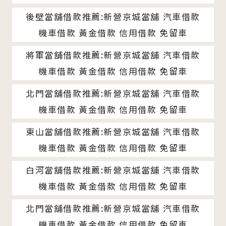
後壁當舖借款推薦:新營京城當舖 汽車借款
機車借款 黃金借款 信用借款 免留車
將軍當舖借款推薦:新營京城當舖 汽車借款
機車借款 黃金借款 信用借款 免留車
北門當舖借款推薦:新營京城當舖 汽車借款
機車借款 黃金借款 信用借款 免留車
東山當舖借款推薦:新營京城當舖 汽車借款
機車借款 黃金借款 信用借款 免留車
白河當舖借款推薦:新營京城當舖 汽車借款
機車借款 黃金借款 信用借款 免留車
北門當舖借款推薦:新營京城當舖 汽車借款
機車借款 黃金借款 信用借款 免留車