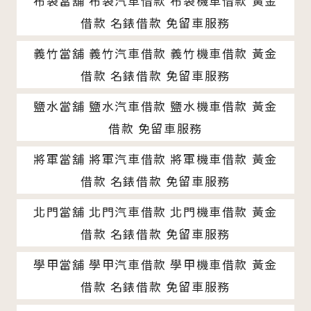
布袋當舖 布袋汽車借款 布袋機車借款 黃金
借款 名錶借款 免留車服務
義竹當舖 義竹汽車借款 義竹機車借款 黃金
借款 名錶借款 免留車服務
鹽水當舖 鹽水汽車借款 鹽水機車借款 黃金
借款 免留車服務
將軍當舖 將軍汽車借款 將軍機車借款 黃金
借款 名錶借款 免留車服務
北門當舖 北門汽車借款 北門機車借款 黃金
借款 名錶借款 免留車服務
學甲當舖 學甲汽車借款 學甲機車借款 黃金
借款 名錶借款 免留車服務