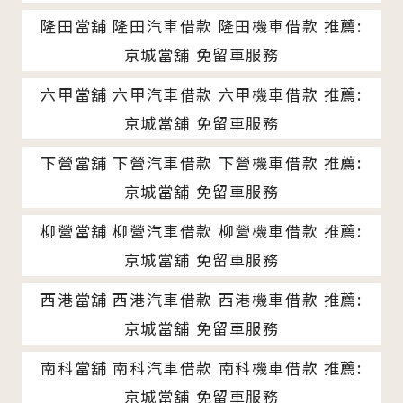
隆田當舖 隆田汽車借款 隆田機車借款 推薦:
京城當舖 免留車服務
六甲當舖 六甲汽車借款 六甲機車借款 推薦:
京城當舖 免留車服務
下營當舖 下營汽車借款 下營機車借款 推薦:
京城當舖 免留車服務
柳營當舖 柳營汽車借款 柳營機車借款 推薦:
京城當舖 免留車服務
西港當舖 西港汽車借款 西港機車借款 推薦:
京城當舖 免留車服務
南科當舖 南科汽車借款 南科機車借款 推薦:
京城當舖 免留車服務