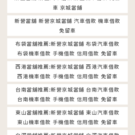
車 京城當舖
新營當舖 新營京城當舖 汽車借款 機車借款
免留車
布袋當舖推薦:新營京城當舖 布袋汽車借款
布袋機車借款 手機借款 信用借款 免留車
西港當舖推薦:新營京城當舖 西港汽車借款
西港機車借款 手機借款 信用借款 免留車
台南當舖推薦:新營京城當舖 台南汽車借款
台南機車借款 手機借款 信用借款 免留車
東山當舖推薦:新營京城當舖 東山汽車借款
東山機車借款 手機借款 信用借款 免留車