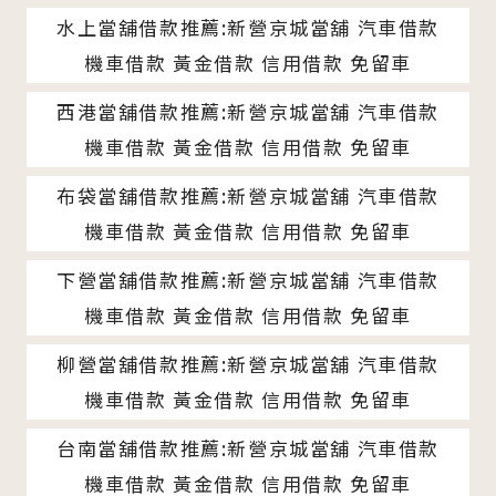
水上當舖借款推薦:新營京城當舖 汽車借款
機車借款 黃金借款 信用借款 免留車
西港當舖借款推薦:新營京城當舖 汽車借款
機車借款 黃金借款 信用借款 免留車
布袋當舖借款推薦:新營京城當舖 汽車借款
機車借款 黃金借款 信用借款 免留車
下營當舖借款推薦:新營京城當舖 汽車借款
機車借款 黃金借款 信用借款 免留車
柳營當舖借款推薦:新營京城當舖 汽車借款
機車借款 黃金借款 信用借款 免留車
台南當舖借款推薦:新營京城當舖 汽車借款
機車借款 黃金借款 信用借款 免留車