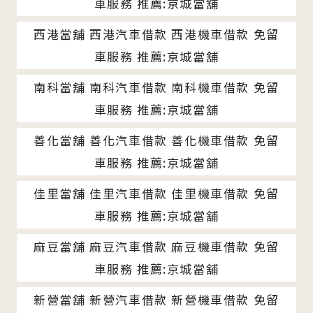
車服務 推薦:京城當舖
西港當舖 西港汽車借款 西港機車借款 免留
車服務 推薦:京城當舖
南科當舖 南科汽車借款 南科機車借款 免留
車服務 推薦:京城當舖
善化當舖 善化汽車借款 善化機車借款 免留
車服務 推薦:京城當舖
佳里當舖 佳里汽車借款 佳里機車借款 免留
車服務 推薦:京城當舖
麻豆當舖 麻豆汽車借款 麻豆機車借款 免留
車服務 推薦:京城當舖
新營當舖 新營汽車借款 新營機車借款 免留