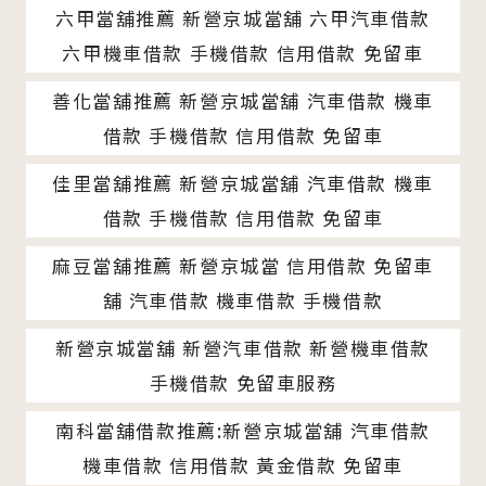
六甲當舖推薦 新營京城當舖 六甲汽車借款
六甲機車借款 手機借款 信用借款 免留車
善化當舖推薦 新營京城當舖 汽車借款 機車
借款 手機借款 信用借款 免留車
佳里當舖推薦 新營京城當舖 汽車借款 機車
借款 手機借款 信用借款 免留車
麻豆當舖推薦 新營京城當 信用借款 免留車
舖 汽車借款 機車借款 手機借款
新營京城當舖 新營汽車借款 新營機車借款
手機借款 免留車服務
南科當舖借款推薦:新營京城當舖 汽車借款
機車借款 信用借款 黃金借款 免留車