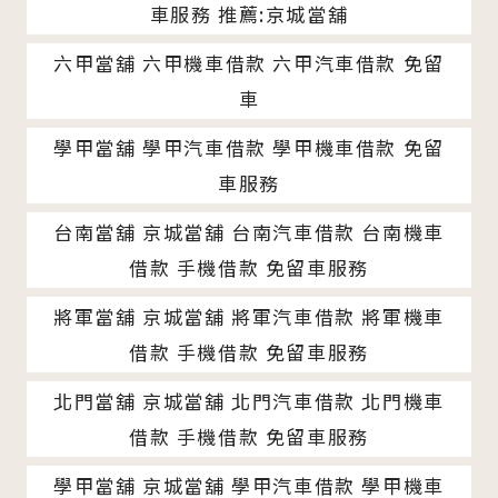
車服務 推薦:京城當舖
六甲當舖 六甲機車借款 六甲汽車借款 免留
車
學甲當舖 學甲汽車借款 學甲機車借款 免留
車服務
台南當舖 京城當舖 台南汽車借款 台南機車
借款 手機借款 免留車服務
將軍當舖 京城當舖 將軍汽車借款 將軍機車
借款 手機借款 免留車服務
北門當舖 京城當舖 北門汽車借款 北門機車
借款 手機借款 免留車服務
學甲當舖 京城當舖 學甲汽車借款 學甲機車