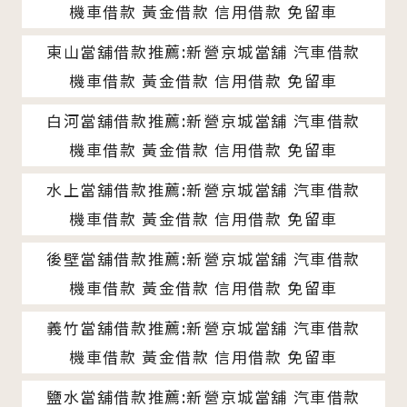
機車借款 黃金借款 信用借款 免留車
東山當舖借款推薦:新營京城當舖 汽車借款
機車借款 黃金借款 信用借款 免留車
白河當舖借款推薦:新營京城當舖 汽車借款
機車借款 黃金借款 信用借款 免留車
水上當舖借款推薦:新營京城當舖 汽車借款
機車借款 黃金借款 信用借款 免留車
後壁當舖借款推薦:新營京城當舖 汽車借款
機車借款 黃金借款 信用借款 免留車
義竹當舖借款推薦:新營京城當舖 汽車借款
機車借款 黃金借款 信用借款 免留車
鹽水當舖借款推薦:新營京城當舖 汽車借款