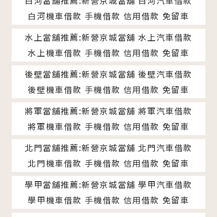
白河當舖推薦:新營京城當舖 白河汽車借款
白河機車借款 手機借款 信用借款 免留車
水上當舖推薦:新營京城當舖 水上汽車借款
水上機車借款 手機借款 信用借款 免留車
後壁當舖推薦:新營京城當舖 後壁汽車借款
後壁機車借款 手機借款 信用借款 免留車
將軍當舖推薦:新營京城當舖 將軍汽車借款
將軍機車借款 手機借款 信用借款 免留車
北門當舖推薦:新營京城當舖 北門汽車借款
北門機車借款 手機借款 信用借款 免留車
學甲當舖推薦:新營京城當舖 學甲汽車借款
學甲機車借款 手機借款 信用借款 免留車