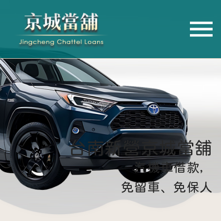
台南新營京城當舖
汽機車借款，
免留車、免保人