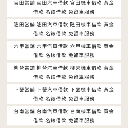
官田當舖 官田汽車借款 官田機車借款 黃金
借款 名錶借款 免留車服務
隆田當舖 隆田汽車借款 隆田機車借款 黃金
借款 名錶借款 免留車服務
六甲當舖 六甲汽車借款 六甲機車借款 黃金
借款 名錶借款 免留車服務
柳營當舖 柳營汽車借款 柳營機車借款 黃金
借款 名錶借款 免留車服務
下營當舖 下營汽車借款 下營機車借款 黃金
借款 名錶借款 免留車服務
台南當舖 台南汽車借款 台南機車借款 黃金
借款 名錶借款 免留車服務