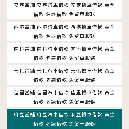
安定當舖 安定汽車借款 安定機車借款 黃金
借款 名錶借款 免留車服務
西港當舖 西港汽車借款 西港機車借款 黃金
借款 名錶借款 免留車服務
南科當舖 南科汽車借款 南科機車借款 黃金
借款 名錶借款 免留車服務
善化當舖 善化汽車借款 善化機車借款 黃金
借款 名錶借款 免留車服務
佳里當舖 佳里汽車借款 佳里機車借款 黃金
借款 名錶借款 免留車服務
麻豆當舖 麻豆汽車借款 麻豆機車借款 黃金
借款 名錶借款 免留車服務