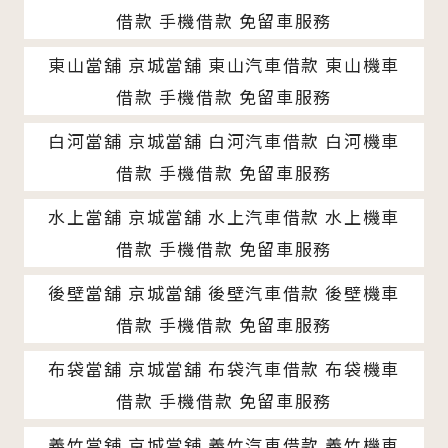
借款 手機借款 免留車服務
東山當舖 京城當舖 東山汽車借款 東山機車
借款 手機借款 免留車服務
白河當舖 京城當舖 白河汽車借款 白河機車
借款 手機借款 免留車服務
水上當舖 京城當舖 水上汽車借款 水上機車
借款 手機借款 免留車服務
後壁當舖 京城當舖 後壁汽車借款 後壁機車
借款 手機借款 免留車服務
布袋當舖 京城當舖 布袋汽車借款 布袋機車
借款 手機借款 免留車服務
義竹當舖 京城當舖 義竹汽車借款 義竹機車