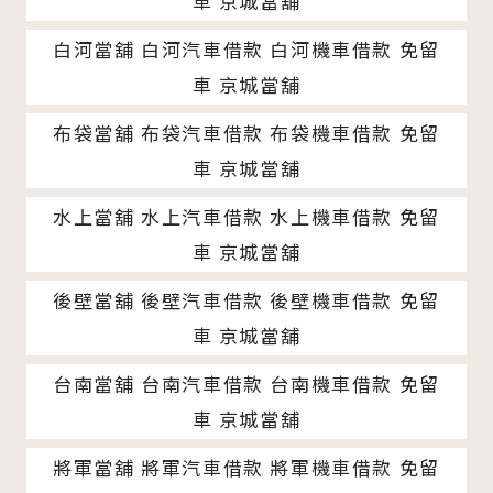
車 京城當舖
白河當舖 白河汽車借款 白河機車借款 免留
車 京城當舖
布袋當舖 布袋汽車借款 布袋機車借款 免留
車 京城當舖
水上當舖 水上汽車借款 水上機車借款 免留
車 京城當舖
後壁當舖 後壁汽車借款 後壁機車借款 免留
車 京城當舖
台南當舖 台南汽車借款 台南機車借款 免留
車 京城當舖
將軍當舖 將軍汽車借款 將軍機車借款 免留