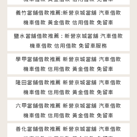
義竹當舖借款推薦:新營京城當舖 汽車借款
機車借款 黃金借款 信用借款 免留車
鹽水當舖借款推薦 : 新營京城當舖 汽車借款
機車借款 信用借款 免留車服務
學甲當舖借款推薦 新營京城當舖 汽車借款
機車借款 信用借款 黃金借款 免留車
隆田當舖借款推薦 新營京城當舖 汽車借款
機車借款 信用借款 黃金借款 免留車
六甲當舖借款推薦 新營京城當舖 汽車借款
機車借款 信用借款 黃金借款 免留車
善化當舖借款推薦 新營京城當舖 汽車借款