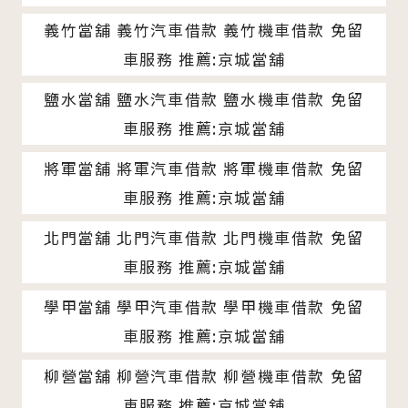
義竹當舖 義竹汽車借款 義竹機車借款 免留
車服務 推薦:京城當舖
鹽水當舖 鹽水汽車借款 鹽水機車借款 免留
車服務 推薦:京城當舖
將軍當舖 將軍汽車借款 將軍機車借款 免留
車服務 推薦:京城當舖
北門當舖 北門汽車借款 北門機車借款 免留
車服務 推薦:京城當舖
學甲當舖 學甲汽車借款 學甲機車借款 免留
車服務 推薦:京城當舖
柳營當舖 柳營汽車借款 柳營機車借款 免留
車服務 推薦:京城當舖