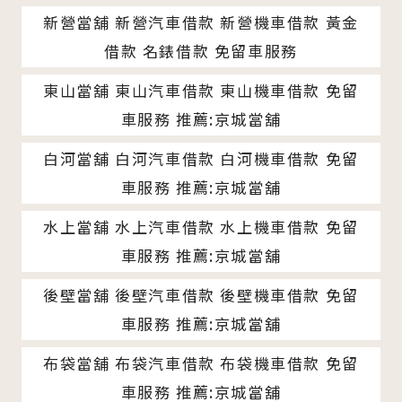
新營當舖 新營汽車借款 新營機車借款 黃金
借款 名錶借款 免留車服務
東山當舖 東山汽車借款 東山機車借款 免留
車服務 推薦:京城當舖
白河當舖 白河汽車借款 白河機車借款 免留
車服務 推薦:京城當舖
水上當舖 水上汽車借款 水上機車借款 免留
車服務 推薦:京城當舖
後壁當舖 後壁汽車借款 後壁機車借款 免留
車服務 推薦:京城當舖
布袋當舖 布袋汽車借款 布袋機車借款 免留
車服務 推薦:京城當舖