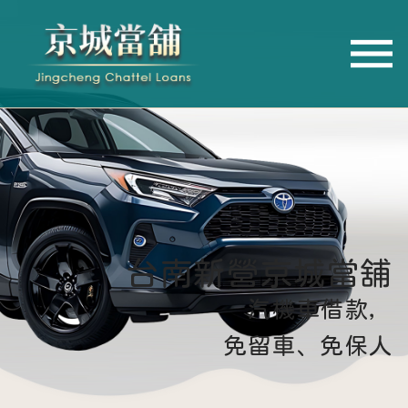
台南新營京城當舖
汽機車借款，
免留車、免保人