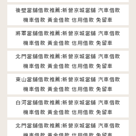
後壁當舖借款推薦:新營京城當舖 汽車借款
機車借款 黃金借款 信用借款 免留車
將軍當舖借款推薦:新營京城當舖 汽車借款
機車借款 黃金借款 信用借款 免留車
北門當舖借款推薦:新營京城當舖 汽車借款
機車借款 黃金借款 信用借款 免留車
東山當舖借款推薦:新營京城當舖 汽車借款
機車借款 黃金借款 信用借款 免留車
白河當舖借款推薦:新營京城當舖 汽車借款
機車借款 黃金借款 信用借款 免留車
北門當舖借款推薦:新營京城當舖 汽車借款
機車借款 黃金借款 信用借款 免留車