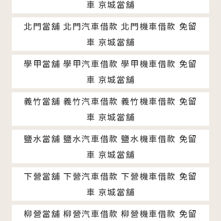
車 京城當舖
北門當舖 北門汽車借款 北門機車借款 免留
車 京城當舖
學甲當舖 學甲汽車借款 學甲機車借款 免留
車 京城當舖
義竹當舖 義竹汽車借款 義竹機車借款 免留
車 京城當舖
鹽水當舖 鹽水汽車借款 鹽水機車借款 免留
車 京城當舖
下營當舖 下營汽車借款 下營機車借款 免留
車 京城當舖
柳營當舖 柳營汽車借款 柳營機車借款 免留