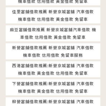
機車借款 信用借款 黃金借款 免留車
佳里當舖借款推薦 新營京城當舖 汽車借款
機車借款 信用借款 黃金借款 免留車
麻豆當舖借款推薦 新營京城當舖汽車借款 機
車借款 信用借款 黃金借款 免留車
新營當舖借款推薦 新營京城當舖 汽車借款
機車借款 信用借款 免留車服務
西港當舖借款推薦:新營京城當舖 汽車借款
機車借款 黃金借款 信用借款 免留車
下營當舖借款推薦:新營京城當舖 汽車借款
機車借款 黃金借款 信用借款 免留車
柳營當舖借款推薦:新營京城當舖 汽車借款