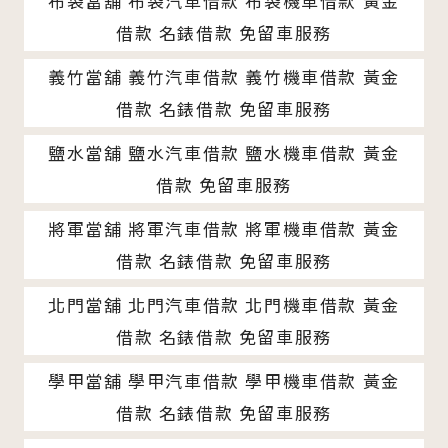
布袋當舖 布袋汽車借款 布袋機車借款 黃金
借款 名錶借款 免留車服務
義竹當舖 義竹汽車借款 義竹機車借款 黃金
借款 名錶借款 免留車服務
鹽水當舖 鹽水汽車借款 鹽水機車借款 黃金
借款 免留車服務
將軍當舖 將軍汽車借款 將軍機車借款 黃金
借款 名錶借款 免留車服務
北門當舖 北門汽車借款 北門機車借款 黃金
借款 名錶借款 免留車服務
學甲當舖 學甲汽車借款 學甲機車借款 黃金
借款 名錶借款 免留車服務