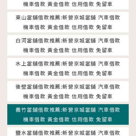
機車借款 黃金借款 信用借款 免留車
東山當舖借款推薦:新營京城當舖 汽車借款
機車借款 黃金借款 信用借款 免留車
白河當舖借款推薦:新營京城當舖 汽車借款
機車借款 黃金借款 信用借款 免留車
水上當舖借款推薦:新營京城當舖 汽車借款
機車借款 黃金借款 信用借款 免留車
後壁當舖借款推薦:新營京城當舖 汽車借款
機車借款 黃金借款 信用借款 免留車
義竹當舖借款推薦:新營京城當舖 汽車借款
機車借款 黃金借款 信用借款 免留車
鹽水當舖借款推薦:新營京城當舖 汽車借款