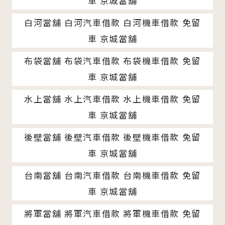
車 京城當舖
白河當舖 白河汽車借款 白河機車借款 免留
車 京城當舖
布袋當舖 布袋汽車借款 布袋機車借款 免留
車 京城當舖
水上當舖 水上汽車借款 水上機車借款 免留
車 京城當舖
後壁當舖 後壁汽車借款 後壁機車借款 免留
車 京城當舖
台南當舖 台南汽車借款 台南機車借款 免留
車 京城當舖
將軍當舖 將軍汽車借款 將軍機車借款 免留