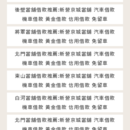
後壁當舖借款推薦:新營京城當舖 汽車借款
機車借款 黃金借款 信用借款 免留車
將軍當舖借款推薦:新營京城當舖 汽車借款
機車借款 黃金借款 信用借款 免留車
北門當舖借款推薦:新營京城當舖 汽車借款
機車借款 黃金借款 信用借款 免留車
東山當舖借款推薦:新營京城當舖 汽車借款
機車借款 黃金借款 信用借款 免留車
白河當舖借款推薦:新營京城當舖 汽車借款
機車借款 黃金借款 信用借款 免留車
北門當舖借款推薦:新營京城當舖 汽車借款
機車借款 黃金借款 信用借款 免留車