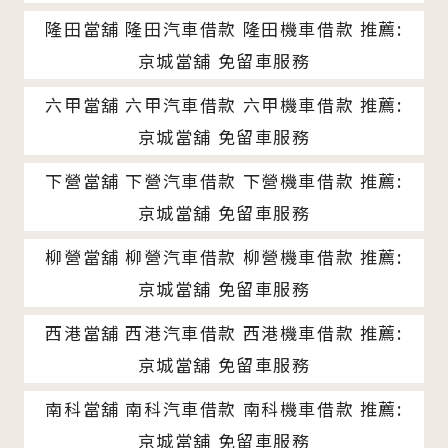
隆田當舖 隆田汽車借款 隆田機車借款 推薦:
京城當舖 免留車服務
六甲當舖 六甲汽車借款 六甲機車借款 推薦:
京城當舖 免留車服務
下營當舖 下營汽車借款 下營機車借款 推薦:
京城當舖 免留車服務
柳營當舖 柳營汽車借款 柳營機車借款 推薦:
京城當舖 免留車服務
西港當舖 西港汽車借款 西港機車借款 推薦:
京城當舖 免留車服務
南科當舖 南科汽車借款 南科機車借款 推薦:
京城當舖 免留車服務