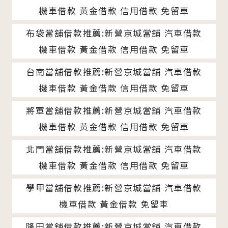
機車借款 黃金借款 信用借款 免留車
布袋當舖借款推薦:新營京城當舖 汽車借款
機車借款 黃金借款 信用借款 免留車
台南當舖借款推薦:新營京城當舖 汽車借款
機車借款 黃金借款 信用借款 免留車
將軍當舖借款推薦:新營京城當舖 汽車借款
機車借款 黃金借款 信用借款 免留車
北門當舖借款推薦:新營京城當舖 汽車借款
機車借款 黃金借款 信用借款 免留車
學甲當舖借款推薦:新營京城當舖 汽車借款
機車借款 黃金借款 免留車
隆田當舖借款推薦:新營京城當舖 汽車借款