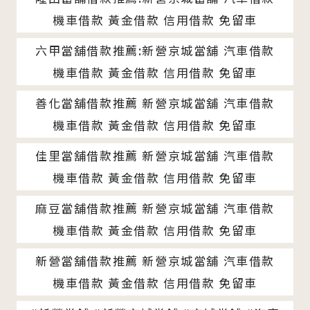
機車借款 黃金借款 信用借款 免留車
六甲當舖借款推薦:新營京城當舖 汽車借款
機車借款 黃金借款 信用借款 免留車
善化當舖借款推薦 新營京城當舖 汽車借款
機車借款 黃金借款 信用借款 免留車
佳里當舖借款推薦 新營京城當舖 汽車借款
機車借款 黃金借款 信用借款 免留車
麻豆當舖借款推薦 新營京城當舖 汽車借款
機車借款 黃金借款 信用借款 免留車
新營當舖借款推薦 新營京城當舖 汽車借款
機車借款 黃金借款 信用借款 免留車