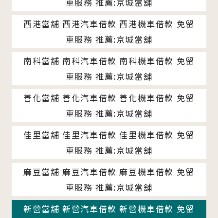
車服務 推薦:京城當舖
西港當舖 西港汽車借款 西港機車借款 免留
車服務 推薦:京城當舖
南科當舖 南科汽車借款 南科機車借款 免留
車服務 推薦:京城當舖
善化當舖 善化汽車借款 善化機車借款 免留
車服務 推薦:京城當舖
佳里當舖 佳里汽車借款 佳里機車借款 免留
車服務 推薦:京城當舖
麻豆當舖 麻豆汽車借款 麻豆機車借款 免留
車服務 推薦:京城當舖
新營當舖 新營汽車借款 新營機車借款 免留