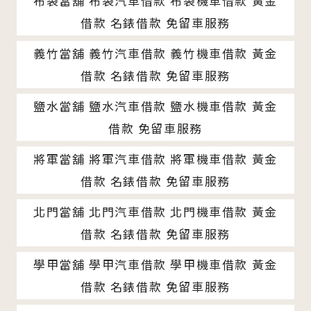
布袋當舖 布袋汽車借款 布袋機車借款 黃金
借款 名錶借款 免留車服務
義竹當舖 義竹汽車借款 義竹機車借款 黃金
借款 名錶借款 免留車服務
鹽水當舖 鹽水汽車借款 鹽水機車借款 黃金
借款 免留車服務
將軍當舖 將軍汽車借款 將軍機車借款 黃金
借款 名錶借款 免留車服務
北門當舖 北門汽車借款 北門機車借款 黃金
借款 名錶借款 免留車服務
學甲當舖 學甲汽車借款 學甲機車借款 黃金
借款 名錶借款 免留車服務