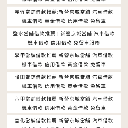
義竹當舖借款推薦:新營京城當舖 汽車借款
機車借款 黃金借款 信用借款 免留車
鹽水當舖借款推薦 : 新營京城當舖 汽車借款
機車借款 信用借款 免留車服務
學甲當舖借款推薦 新營京城當舖 汽車借款
機車借款 信用借款 黃金借款 免留車
隆田當舖借款推薦 新營京城當舖 汽車借款
機車借款 信用借款 黃金借款 免留車
六甲當舖借款推薦 新營京城當舖 汽車借款
機車借款 信用借款 黃金借款 免留車
善化當舖借款推薦 新營京城當舖 汽車借款