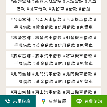
#新營當舖 #新營京城當舖 #京城當舖 #汽車
借款 #機車借款 #免留車 #借款 #借錢
#台南當舖 #台南汽車借款 #台南機車借款 #
手機借款 #黃金借款 #信用借款 #免留車
#柳營當舖 #柳營汽車借款 #柳營機車借款 #
手機借款 #黃金借款 #信用借款 #免留車
#將軍當舖 #將軍汽車借款 #將軍機車借款 #
手機借款 #黃金借款 #信用借款 #免留車
#北門當舖 #北門汽車借款 #北門機車借款 #
手機借款 #黃金借款 #信用借款 #免留車
#東山當舖 #東山汽車借款 #東山機車借款 #
手機借款 #黃金借款 #信用借款 #免留車
來電聯絡
店舖位置
免費諮詢