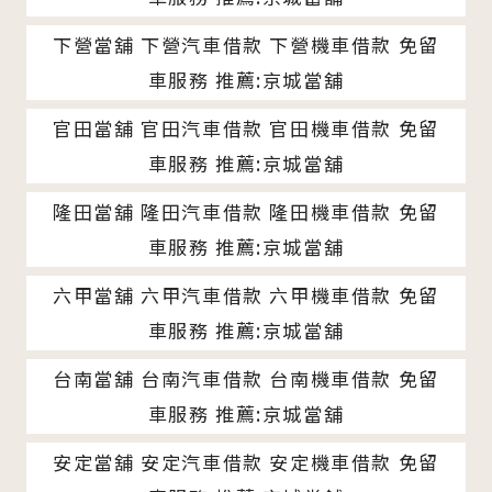
下營當舖 下營汽車借款 下營機車借款 免留
車服務 推薦:京城當舖
官田當舖 官田汽車借款 官田機車借款 免留
車服務 推薦:京城當舖
隆田當舖 隆田汽車借款 隆田機車借款 免留
車服務 推薦:京城當舖
六甲當舖 六甲汽車借款 六甲機車借款 免留
車服務 推薦:京城當舖
台南當舖 台南汽車借款 台南機車借款 免留
車服務 推薦:京城當舖
安定當舖 安定汽車借款 安定機車借款 免留