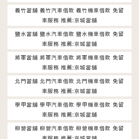
義竹當舖 義竹汽車借款 義竹機車借款 免留
車服務 推薦:京城當舖
鹽水當舖 鹽水汽車借款 鹽水機車借款 免留
車服務 推薦:京城當舖
將軍當舖 將軍汽車借款 將軍機車借款 免留
車服務 推薦:京城當舖
北門當舖 北門汽車借款 北門機車借款 免留
車服務 推薦:京城當舖
學甲當舖 學甲汽車借款 學甲機車借款 免留
車服務 推薦:京城當舖
柳營當舖 柳營汽車借款 柳營機車借款 免留
車服務 推薦:京城當舖