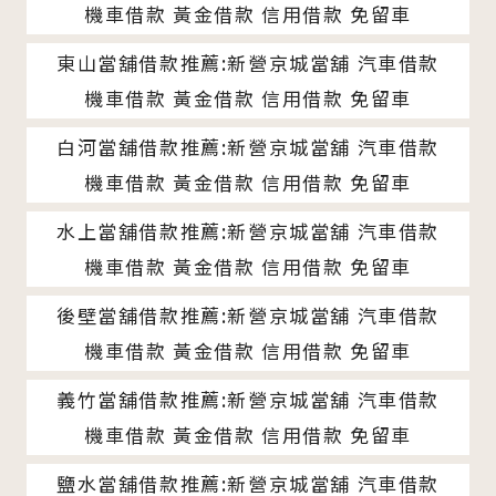
機車借款 黃金借款 信用借款 免留車
東山當舖借款推薦:新營京城當舖 汽車借款
機車借款 黃金借款 信用借款 免留車
白河當舖借款推薦:新營京城當舖 汽車借款
機車借款 黃金借款 信用借款 免留車
水上當舖借款推薦:新營京城當舖 汽車借款
機車借款 黃金借款 信用借款 免留車
後壁當舖借款推薦:新營京城當舖 汽車借款
機車借款 黃金借款 信用借款 免留車
義竹當舖借款推薦:新營京城當舖 汽車借款
機車借款 黃金借款 信用借款 免留車
鹽水當舖借款推薦:新營京城當舖 汽車借款