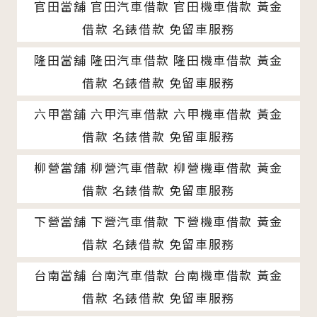
官田當舖 官田汽車借款 官田機車借款 黃金
借款 名錶借款 免留車服務
隆田當舖 隆田汽車借款 隆田機車借款 黃金
借款 名錶借款 免留車服務
六甲當舖 六甲汽車借款 六甲機車借款 黃金
借款 名錶借款 免留車服務
柳營當舖 柳營汽車借款 柳營機車借款 黃金
借款 名錶借款 免留車服務
下營當舖 下營汽車借款 下營機車借款 黃金
借款 名錶借款 免留車服務
台南當舖 台南汽車借款 台南機車借款 黃金
借款 名錶借款 免留車服務