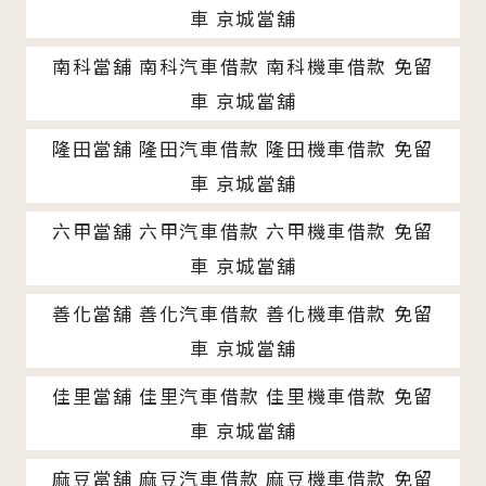
車 京城當舖
南科當舖 南科汽車借款 南科機車借款 免留
車 京城當舖
隆田當舖 隆田汽車借款 隆田機車借款 免留
車 京城當舖
六甲當舖 六甲汽車借款 六甲機車借款 免留
車 京城當舖
善化當舖 善化汽車借款 善化機車借款 免留
車 京城當舖
佳里當舖 佳里汽車借款 佳里機車借款 免留
車 京城當舖
麻豆當舖 麻豆汽車借款 麻豆機車借款 免留