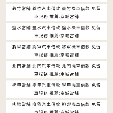
義竹當舖 義竹汽車借款 義竹機車借款 免留
車服務 推薦:京城當舖
鹽水當舖 鹽水汽車借款 鹽水機車借款 免留
車服務 推薦:京城當舖
將軍當舖 將軍汽車借款 將軍機車借款 免留
車服務 推薦:京城當舖
北門當舖 北門汽車借款 北門機車借款 免留
車服務 推薦:京城當舖
學甲當舖 學甲汽車借款 學甲機車借款 免留
車服務 推薦:京城當舖
柳營當舖 柳營汽車借款 柳營機車借款 免留
車服務 推薦:京城當舖