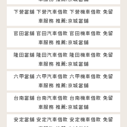
下營當舖 下營汽車借款 下營機車借款 免留
車服務 推薦:京城當舖
官田當舖 官田汽車借款 官田機車借款 免留
車服務 推薦:京城當舖
隆田當舖 隆田汽車借款 隆田機車借款 免留
車服務 推薦:京城當舖
六甲當舖 六甲汽車借款 六甲機車借款 免留
車服務 推薦:京城當舖
台南當舖 台南汽車借款 台南機車借款 免留
車服務 推薦:京城當舖
安定當舖 安定汽車借款 安定機車借款 免留