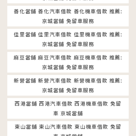
善化當舖 善化汽車借款 善化機車借款 推薦:
京城當舖 免留車服務
佳里當舖 佳里汽車借款 佳里機車借款 推薦:
京城當舖 免留車服務
麻豆當舖 麻豆汽車借款 麻豆機車借款 推薦:
京城當舖 免留車服務
新營當舖 新營汽車借款 新營機車借款 推薦:
京城當舖 免留車服務
西港當舖 西港汽車借款 西港機車借款 免留
車 京城當舖
東山當舖 東山汽車借款 東山機車借款 免留