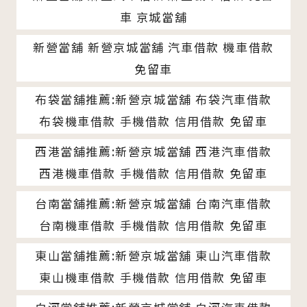
車 京城當舖
新營當舖 新營京城當舖 汽車借款 機車借款
免留車
布袋當舖推薦:新營京城當舖 布袋汽車借款
布袋機車借款 手機借款 信用借款 免留車
西港當舖推薦:新營京城當舖 西港汽車借款
西港機車借款 手機借款 信用借款 免留車
台南當舖推薦:新營京城當舖 台南汽車借款
台南機車借款 手機借款 信用借款 免留車
東山當舖推薦:新營京城當舖 東山汽車借款
東山機車借款 手機借款 信用借款 免留車