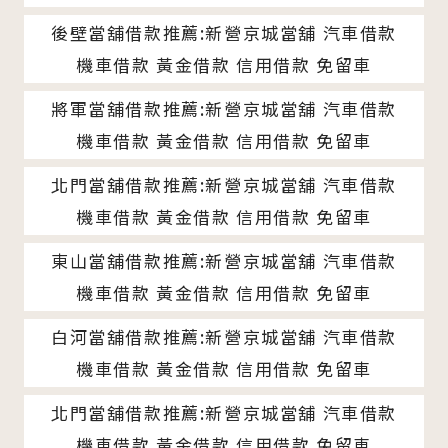
後壁當舖借款推薦:新營京城當舖 汽車借款
機車借款 黃金借款 信用借款 免留車
將軍當舖借款推薦:新營京城當舖 汽車借款
機車借款 黃金借款 信用借款 免留車
北門當舖借款推薦:新營京城當舖 汽車借款
機車借款 黃金借款 信用借款 免留車
東山當舖借款推薦:新營京城當舖 汽車借款
機車借款 黃金借款 信用借款 免留車
白河當舖借款推薦:新營京城當舖 汽車借款
機車借款 黃金借款 信用借款 免留車
北門當舖借款推薦:新營京城當舖 汽車借款
機車借款 黃金借款 信用借款 免留車