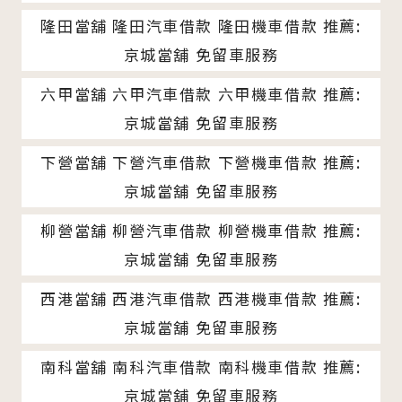
隆田當舖 隆田汽車借款 隆田機車借款 推薦:
京城當舖 免留車服務
六甲當舖 六甲汽車借款 六甲機車借款 推薦:
京城當舖 免留車服務
下營當舖 下營汽車借款 下營機車借款 推薦:
京城當舖 免留車服務
柳營當舖 柳營汽車借款 柳營機車借款 推薦:
京城當舖 免留車服務
西港當舖 西港汽車借款 西港機車借款 推薦:
京城當舖 免留車服務
南科當舖 南科汽車借款 南科機車借款 推薦:
京城當舖 免留車服務