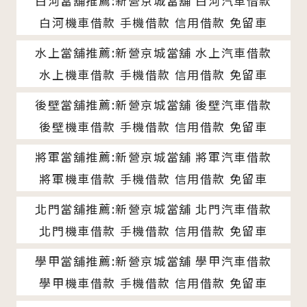
白河當舖推薦:新營京城當舖 白河汽車借款
白河機車借款 手機借款 信用借款 免留車
水上當舖推薦:新營京城當舖 水上汽車借款
水上機車借款 手機借款 信用借款 免留車
後壁當舖推薦:新營京城當舖 後壁汽車借款
後壁機車借款 手機借款 信用借款 免留車
將軍當舖推薦:新營京城當舖 將軍汽車借款
將軍機車借款 手機借款 信用借款 免留車
北門當舖推薦:新營京城當舖 北門汽車借款
北門機車借款 手機借款 信用借款 免留車
學甲當舖推薦:新營京城當舖 學甲汽車借款
學甲機車借款 手機借款 信用借款 免留車