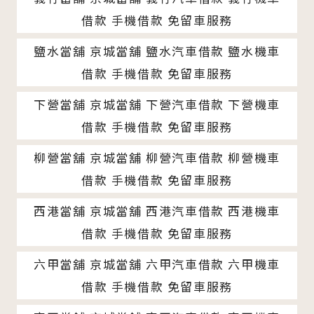
借款 手機借款 免留車服務
鹽水當舖 京城當舖 鹽水汽車借款 鹽水機車
借款 手機借款 免留車服務
下營當舖 京城當舖 下營汽車借款 下營機車
借款 手機借款 免留車服務
柳營當舖 京城當舖 柳營汽車借款 柳營機車
借款 手機借款 免留車服務
西港當舖 京城當舖 西港汽車借款 西港機車
借款 手機借款 免留車服務
六甲當舖 京城當舖 六甲汽車借款 六甲機車
借款 手機借款 免留車服務