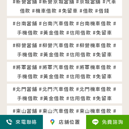
#新營當舖 #新營京城當舖 #京城當舖 #汽車
借款 #機車借款 #免留車 #借款 #借錢
#台南當舖 #台南汽車借款 #台南機車借款 #
手機借款 #黃金借款 #信用借款 #免留車
#柳營當舖 #柳營汽車借款 #柳營機車借款 #
手機借款 #黃金借款 #信用借款 #免留車
#將軍當舖 #將軍汽車借款 #將軍機車借款 #
手機借款 #黃金借款 #信用借款 #免留車
#北門當舖 #北門汽車借款 #北門機車借款 #
手機借款 #黃金借款 #信用借款 #免留車
#東山當舖 #東山汽車借款 #東山機車借款 #
手機借款 #黃金借款 #信用借款 #免留車
來電聯絡
店舖位置
免費諮詢