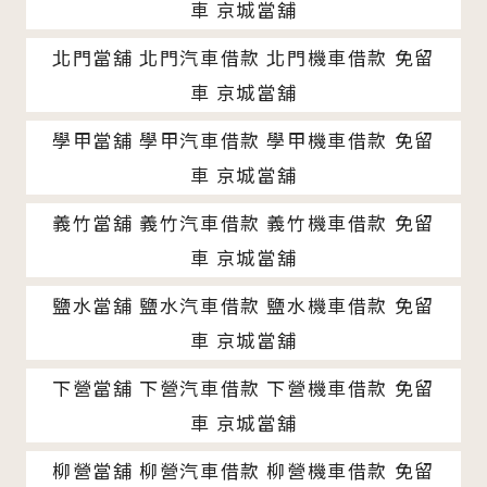
車 京城當舖
北門當舖 北門汽車借款 北門機車借款 免留
車 京城當舖
學甲當舖 學甲汽車借款 學甲機車借款 免留
車 京城當舖
義竹當舖 義竹汽車借款 義竹機車借款 免留
車 京城當舖
鹽水當舖 鹽水汽車借款 鹽水機車借款 免留
車 京城當舖
下營當舖 下營汽車借款 下營機車借款 免留
車 京城當舖
柳營當舖 柳營汽車借款 柳營機車借款 免留