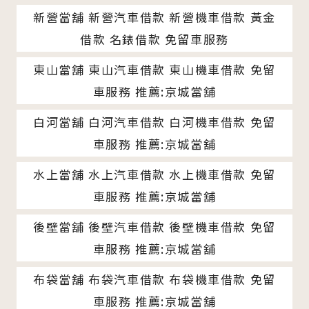
新營當舖 新營汽車借款 新營機車借款 黃金
借款 名錶借款 免留車服務
東山當舖 東山汽車借款 東山機車借款 免留
車服務 推薦:京城當舖
白河當舖 白河汽車借款 白河機車借款 免留
車服務 推薦:京城當舖
水上當舖 水上汽車借款 水上機車借款 免留
車服務 推薦:京城當舖
後壁當舖 後壁汽車借款 後壁機車借款 免留
車服務 推薦:京城當舖
布袋當舖 布袋汽車借款 布袋機車借款 免留
車服務 推薦:京城當舖