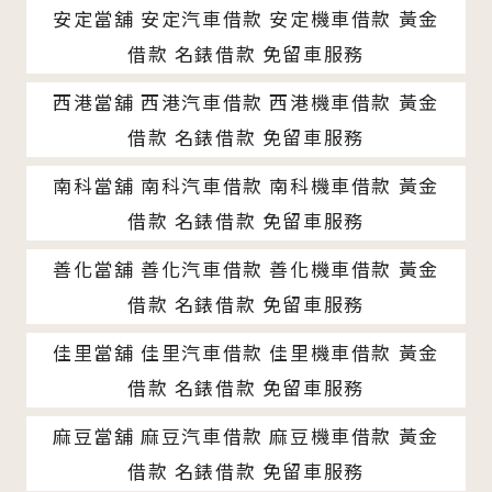
安定當舖 安定汽車借款 安定機車借款 黃金
借款 名錶借款 免留車服務
西港當舖 西港汽車借款 西港機車借款 黃金
借款 名錶借款 免留車服務
南科當舖 南科汽車借款 南科機車借款 黃金
借款 名錶借款 免留車服務
善化當舖 善化汽車借款 善化機車借款 黃金
借款 名錶借款 免留車服務
佳里當舖 佳里汽車借款 佳里機車借款 黃金
借款 名錶借款 免留車服務
麻豆當舖 麻豆汽車借款 麻豆機車借款 黃金
借款 名錶借款 免留車服務