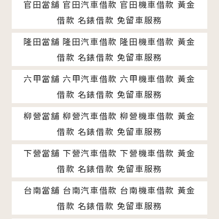
官田當舖 官田汽車借款 官田機車借款 黃金
借款 名錶借款 免留車服務
隆田當舖 隆田汽車借款 隆田機車借款 黃金
借款 名錶借款 免留車服務
六甲當舖 六甲汽車借款 六甲機車借款 黃金
借款 名錶借款 免留車服務
柳營當舖 柳營汽車借款 柳營機車借款 黃金
借款 名錶借款 免留車服務
下營當舖 下營汽車借款 下營機車借款 黃金
借款 名錶借款 免留車服務
台南當舖 台南汽車借款 台南機車借款 黃金
借款 名錶借款 免留車服務