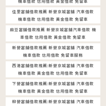
機車借款 信用借款 黃金借款 免留車
佳里當舖借款推薦 新營京城當舖 汽車借款
機車借款 信用借款 黃金借款 免留車
麻豆當舖借款推薦 新營京城當舖汽車借款 機
車借款 信用借款 黃金借款 免留車
新營當舖借款推薦 新營京城當舖 汽車借款
機車借款 信用借款 免留車服務
西港當舖借款推薦:新營京城當舖 汽車借款
機車借款 黃金借款 信用借款 免留車
下營當舖借款推薦:新營京城當舖 汽車借款
機車借款 黃金借款 信用借款 免留車
柳營當舖借款推薦:新營京城當舖 汽車借款