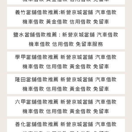
義竹當舖借款推薦:新營京城當舖 汽車借款
機車借款 黃金借款 信用借款 免留車
鹽水當舖借款推薦 : 新營京城當舖 汽車借款
機車借款 信用借款 免留車服務
學甲當舖借款推薦 新營京城當舖 汽車借款
機車借款 信用借款 黃金借款 免留車
隆田當舖借款推薦 新營京城當舖 汽車借款
機車借款 信用借款 黃金借款 免留車
六甲當舖借款推薦 新營京城當舖 汽車借款
機車借款 信用借款 黃金借款 免留車
善化當舖借款推薦 新營京城當舖 汽車借款