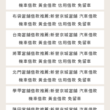
機車借款 黃金借款 信用借款 免留車
布袋當舖借款推薦:新營京城當舖 汽車借款
機車借款 黃金借款 信用借款 免留車
台南當舖借款推薦:新營京城當舖 汽車借款
機車借款 黃金借款 信用借款 免留車
將軍當舖借款推薦:新營京城當舖 汽車借款
機車借款 黃金借款 信用借款 免留車
北門當舖借款推薦:新營京城當舖 汽車借款
機車借款 黃金借款 信用借款 免留車
學甲當舖借款推薦:新營京城當舖 汽車借款
機車借款 黃金借款 免留車
隆田當舖借款推薦:新營京城當舖 汽車借款