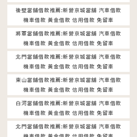
後壁當舖借款推薦:新營京城當舖 汽車借款
機車借款 黃金借款 信用借款 免留車
將軍當舖借款推薦:新營京城當舖 汽車借款
機車借款 黃金借款 信用借款 免留車
北門當舖借款推薦:新營京城當舖 汽車借款
機車借款 黃金借款 信用借款 免留車
東山當舖借款推薦:新營京城當舖 汽車借款
機車借款 黃金借款 信用借款 免留車
白河當舖借款推薦:新營京城當舖 汽車借款
機車借款 黃金借款 信用借款 免留車
北門當舖借款推薦:新營京城當舖 汽車借款
機車借款 黃金借款 信用借款 免留車