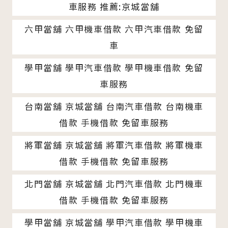
車服務 推薦:京城當舖
六甲當舖 六甲機車借款 六甲汽車借款 免留
車
學甲當舖 學甲汽車借款 學甲機車借款 免留
車服務
台南當舖 京城當舖 台南汽車借款 台南機車
借款 手機借款 免留車服務
將軍當舖 京城當舖 將軍汽車借款 將軍機車
借款 手機借款 免留車服務
北門當舖 京城當舖 北門汽車借款 北門機車
借款 手機借款 免留車服務
學甲當舖 京城當舖 學甲汽車借款 學甲機車