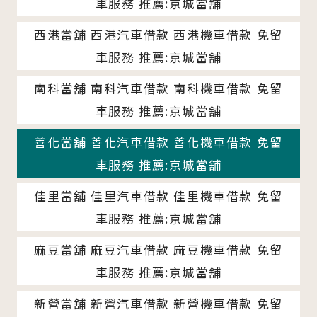
車服務 推薦:京城當舖
西港當舖 西港汽車借款 西港機車借款 免留
車服務 推薦:京城當舖
南科當舖 南科汽車借款 南科機車借款 免留
車服務 推薦:京城當舖
善化當舖 善化汽車借款 善化機車借款 免留
車服務 推薦:京城當舖
佳里當舖 佳里汽車借款 佳里機車借款 免留
車服務 推薦:京城當舖
麻豆當舖 麻豆汽車借款 麻豆機車借款 免留
車服務 推薦:京城當舖
新營當舖 新營汽車借款 新營機車借款 免留