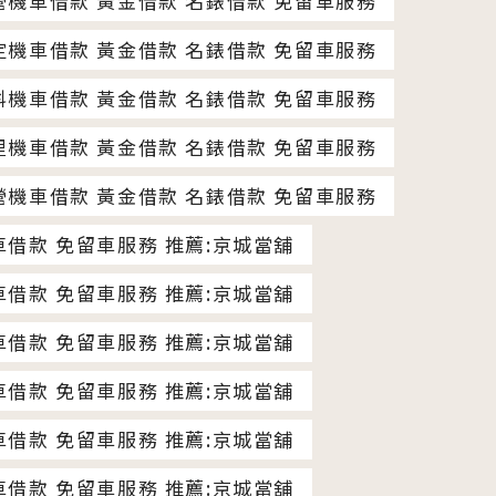
營機車借款 黃金借款 名錶借款 免留車服務
定機車借款 黃金借款 名錶借款 免留車服務
科機車借款 黃金借款 名錶借款 免留車服務
里機車借款 黃金借款 名錶借款 免留車服務
營機車借款 黃金借款 名錶借款 免留車服務
車借款 免留車服務 推薦:京城當舖
車借款 免留車服務 推薦:京城當舖
車借款 免留車服務 推薦:京城當舖
車借款 免留車服務 推薦:京城當舖
車借款 免留車服務 推薦:京城當舖
車借款 免留車服務 推薦:京城當舖