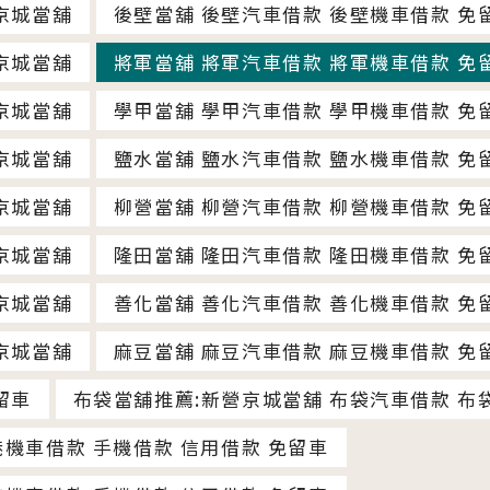
京城當舖
後壁當舖 後壁汽車借款 後壁機車借款 免
京城當舖
將軍當舖 將軍汽車借款 將軍機車借款 免
京城當舖
學甲當舖 學甲汽車借款 學甲機車借款 免
京城當舖
鹽水當舖 鹽水汽車借款 鹽水機車借款 免
京城當舖
柳營當舖 柳營汽車借款 柳營機車借款 免
京城當舖
隆田當舖 隆田汽車借款 隆田機車借款 免
京城當舖
善化當舖 善化汽車借款 善化機車借款 免
京城當舖
麻豆當舖 麻豆汽車借款 麻豆機車借款 免
留車
布袋當舖推薦:新營京城當舖 布袋汽車借款 布
港機車借款 手機借款 信用借款 免留車