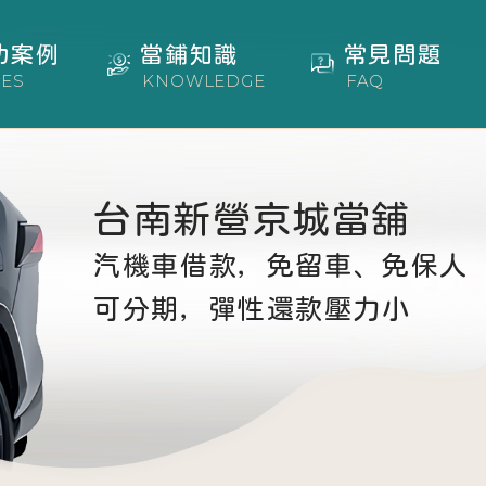
功案例
當鋪知識
常見問題
SES
KNOWLEDGE
FAQ
台南新營京城當舖
汽機車借款，
免留車、免保人
可分期，彈性還款壓力小