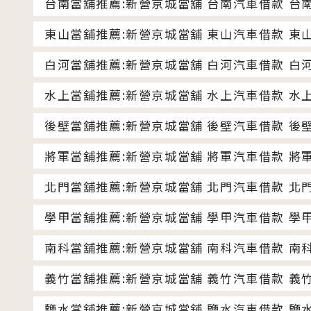
台南當舖推薦:新營京城當舖 台南汽車借款 台
東山當舖推薦:新營京城當舖 東山汽車借款 東
白河當舖推薦:新營京城當舖 白河汽車借款 白
水上當舖推薦:新營京城當舖 水上汽車借款 水
後壁當舖推薦:新營京城當舖 後壁汽車借款 後
將軍當舖推薦:新營京城當舖 將軍汽車借款 將
北門當舖推薦:新營京城當舖 北門汽車借款 北
學甲當舖推薦:新營京城當舖 學甲汽車借款 學
南科當舖推薦:新營京城當舖 南科汽車借款 南
義竹當舖推薦:新營京城當舖 義竹汽車借款 義
鹽水當舖推薦:新營京城當舖 鹽水汽車借款 鹽