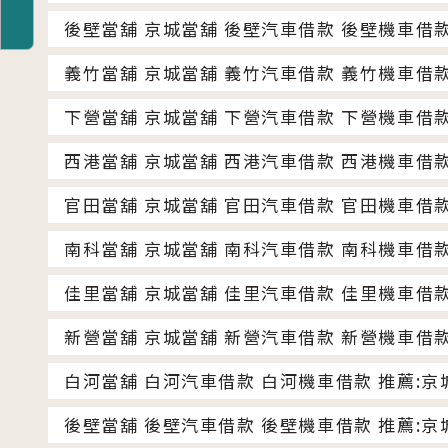
後壁當舖 京城當舖 後壁汽車借款 後壁機車借款
義竹當舖 京城當舖 義竹汽車借款 義竹機車借款
下營當舖 京城當舖 下營汽車借款 下營機車借款
西港當舖 京城當舖 西港汽車借款 西港機車借款
官田當舖 京城當舖 官田汽車借款 官田機車借款
南科當舖 京城當舖 南科汽車借款 南科機車借款
佳里當舖 京城當舖 佳里汽車借款 佳里機車借款
新營當舖 京城當舖 新營汽車借款 新營機車借款
白河當舖 白河汽車借款 白河機車借款 推薦:京
後壁當舖 後壁汽車借款 後壁機車借款 推薦:京