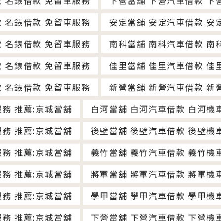
 名錶借款 免留車服務
下營當舖 下營汽車借款 下
 名錶借款 免留車服務
安定當舖 安定汽車借款 安
 名錶借款 免留車服務
南科當舖 南科汽車借款 南
 名錶借款 免留車服務
佳里當舖 佳里汽車借款 佳
 名錶借款 免留車服務
新營當舖 新營汽車借款 新
務 推薦:京城當舖
白河當舖 白河汽車借款 白河機
務 推薦:京城當舖
後壁當舖 後壁汽車借款 後壁機
務 推薦:京城當舖
義竹當舖 義竹汽車借款 義竹機
務 推薦:京城當舖
將軍當舖 將軍汽車借款 將軍機
務 推薦:京城當舖
學甲當舖 學甲汽車借款 學甲機
務 推薦:京城當舖
下營當舖 下營汽車借款 下營機