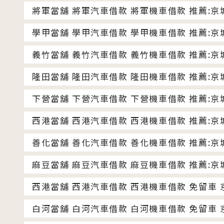
將軍當舖 將軍汽車借款 將軍機車借款 推薦:京
學甲當舖 學甲汽車借款 學甲機車借款 推薦:京
義竹當舖 義竹汽車借款 義竹機車借款 推薦:京
隆田當舖 隆田汽車借款 隆田機車借款 推薦:京
下營當舖 下營汽車借款 下營機車借款 推薦:京
西港當舖 西港汽車借款 西港機車借款 推薦:京
善化當舖 善化汽車借款 善化機車借款 推薦:京
麻豆當舖 麻豆汽車借款 麻豆機車借款 推薦:京
西港當舖 西港汽車借款 西港機車借款 免留車 
白河當舖 白河汽車借款 白河機車借款 免留車 