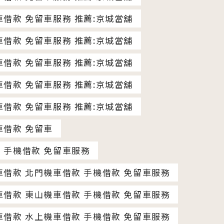
車借款 免留車服務 推薦:京城當舖
車借款 免留車服務 推薦:京城當舖
車借款 免留車服務 推薦:京城當舖
車借款 免留車服務 推薦:京城當舖
車借款 免留車服務 推薦:京城當舖
車借款 免留車
 手機借款 免留車服務
車借款 北門機車借款 手機借款 免留車服務
車借款 東山機車借款 手機借款 免留車服務
車借款 水上機車借款 手機借款 免留車服務