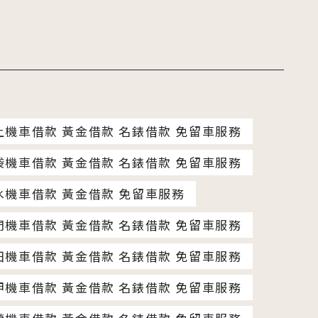
上機車借款 黃金借款 名錶借款 免留車服務
袋機車借款 黃金借款 名錶借款 免留車服務
水機車借款 黃金借款 免留車服務
門機車借款 黃金借款 名錶借款 免留車服務
田機車借款 黃金借款 名錶借款 免留車服務
甲機車借款 黃金借款 名錶借款 免留車服務