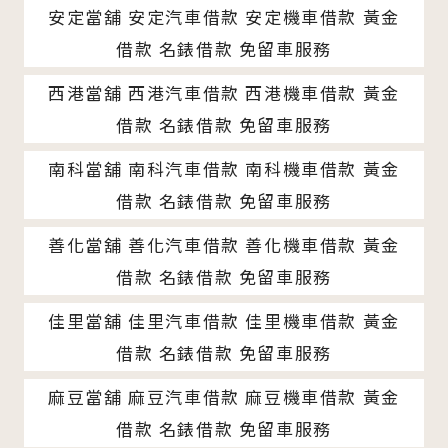
安定當舖 安定汽車借款 安定機車借款 黃金
借款 名錶借款 免留車服務
西港當舖 西港汽車借款 西港機車借款 黃金
借款 名錶借款 免留車服務
南科當舖 南科汽車借款 南科機車借款 黃金
借款 名錶借款 免留車服務
善化當舖 善化汽車借款 善化機車借款 黃金
借款 名錶借款 免留車服務
佳里當舖 佳里汽車借款 佳里機車借款 黃金
借款 名錶借款 免留車服務
麻豆當舖 麻豆汽車借款 麻豆機車借款 黃金
借款 名錶借款 免留車服務