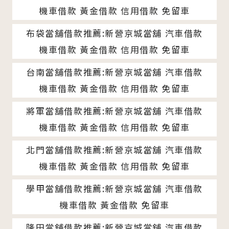
機車借款 黃金借款 信用借款 免留車
布袋當舖借款推薦:新營京城當舖 汽車借款
機車借款 黃金借款 信用借款 免留車
台南當舖借款推薦:新營京城當舖 汽車借款
機車借款 黃金借款 信用借款 免留車
將軍當舖借款推薦:新營京城當舖 汽車借款
機車借款 黃金借款 信用借款 免留車
北門當舖借款推薦:新營京城當舖 汽車借款
機車借款 黃金借款 信用借款 免留車
學甲當舖借款推薦:新營京城當舖 汽車借款
機車借款 黃金借款 免留車
隆田當舖借款推薦:新營京城當舖 汽車借款