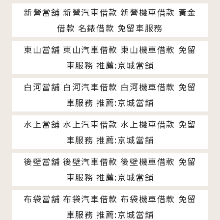
新營當舖 新營汽車借款 新營機車借款 黃金
借款 名錶借款 免留車服務
東山當舖 東山汽車借款 東山機車借款 免留
車服務 推薦:京城當舖
白河當舖 白河汽車借款 白河機車借款 免留
車服務 推薦:京城當舖
水上當舖 水上汽車借款 水上機車借款 免留
車服務 推薦:京城當舖
後壁當舖 後壁汽車借款 後壁機車借款 免留
車服務 推薦:京城當舖
布袋當舖 布袋汽車借款 布袋機車借款 免留
車服務 推薦:京城當舖