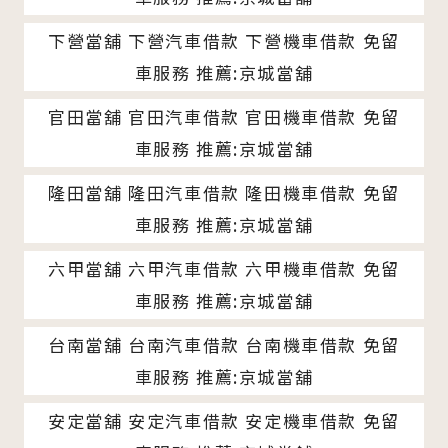
下營當舖 下營汽車借款 下營機車借款 免留
車服務 推薦:京城當舖
官田當舖 官田汽車借款 官田機車借款 免留
車服務 推薦:京城當舖
隆田當舖 隆田汽車借款 隆田機車借款 免留
車服務 推薦:京城當舖
六甲當舖 六甲汽車借款 六甲機車借款 免留
車服務 推薦:京城當舖
台南當舖 台南汽車借款 台南機車借款 免留
車服務 推薦:京城當舖
安定當舖 安定汽車借款 安定機車借款 免留