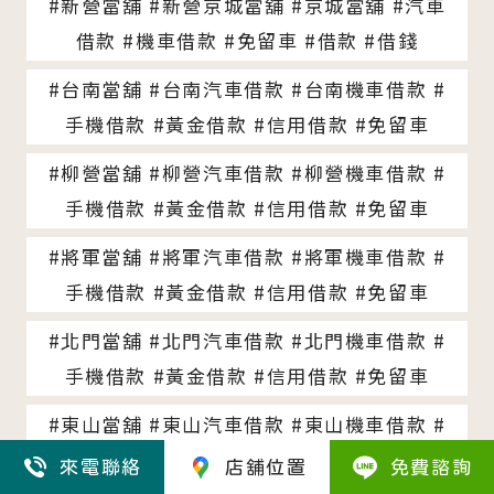
#新營當舖 #新營京城當舖 #京城當舖 #汽車
借款 #機車借款 #免留車 #借款 #借錢
#台南當舖 #台南汽車借款 #台南機車借款 #
手機借款 #黃金借款 #信用借款 #免留車
#柳營當舖 #柳營汽車借款 #柳營機車借款 #
手機借款 #黃金借款 #信用借款 #免留車
#將軍當舖 #將軍汽車借款 #將軍機車借款 #
手機借款 #黃金借款 #信用借款 #免留車
#北門當舖 #北門汽車借款 #北門機車借款 #
手機借款 #黃金借款 #信用借款 #免留車
#東山當舖 #東山汽車借款 #東山機車借款 #
手機借款 #黃金借款 #信用借款 #免留車
來電聯絡
店舖位置
免費諮詢