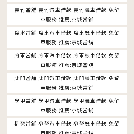
義竹當舖 義竹汽車借款 義竹機車借款 免留
車服務 推薦:京城當舖
鹽水當舖 鹽水汽車借款 鹽水機車借款 免留
車服務 推薦:京城當舖
將軍當舖 將軍汽車借款 將軍機車借款 免留
車服務 推薦:京城當舖
北門當舖 北門汽車借款 北門機車借款 免留
車服務 推薦:京城當舖
學甲當舖 學甲汽車借款 學甲機車借款 免留
車服務 推薦:京城當舖
柳營當舖 柳營汽車借款 柳營機車借款 免留
車服務 推薦:京城當舖