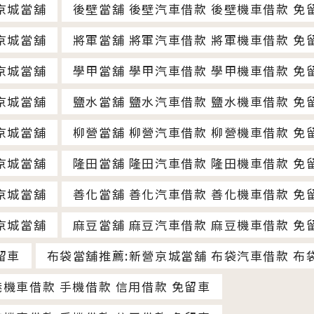
京城當舖
後壁當舖 後壁汽車借款 後壁機車借款 免
京城當舖
將軍當舖 將軍汽車借款 將軍機車借款 免
京城當舖
學甲當舖 學甲汽車借款 學甲機車借款 免
京城當舖
鹽水當舖 鹽水汽車借款 鹽水機車借款 免
京城當舖
柳營當舖 柳營汽車借款 柳營機車借款 免
京城當舖
隆田當舖 隆田汽車借款 隆田機車借款 免
京城當舖
善化當舖 善化汽車借款 善化機車借款 免
京城當舖
麻豆當舖 麻豆汽車借款 麻豆機車借款 免
留車
布袋當舖推薦:新營京城當舖 布袋汽車借款 布
港機車借款 手機借款 信用借款 免留車