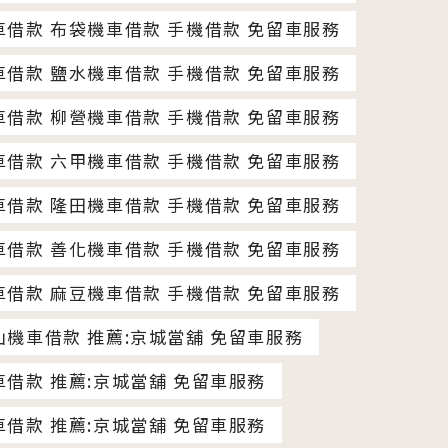
車借款 布袋機車借款 手機借款 免留車服務
車借款 鹽水機車借款 手機借款 免留車服務
車借款 柳營機車借款 手機借款 免留車服務
車借款 六甲機車借款 手機借款 免留車服務
車借款 隆田機車借款 手機借款 免留車服務
車借款 善化機車借款 手機借款 免留車服務
車借款 麻豆機車借款 手機借款 免留車服務
山機車借款 推薦:京城當舖 免留車服務
車借款 推薦:京城當舖 免留車服務
車借款 推薦:京城當舖 免留車服務