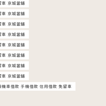
留車 京城當舖
留車 京城當舖
留車 京城當舖
留車 京城當舖
留車 京城當舖
留車 京城當舖
留車 京城當舖
留車 京城當舖
袋機車借款 手機借款 信用借款 免留車