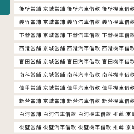
後壁當舖 京城當舖 後壁汽車借款 後壁機車借款
義竹當舖 京城當舖 義竹汽車借款 義竹機車借款
下營當舖 京城當舖 下營汽車借款 下營機車借款
西港當舖 京城當舖 西港汽車借款 西港機車借款
官田當舖 京城當舖 官田汽車借款 官田機車借款
南科當舖 京城當舖 南科汽車借款 南科機車借款
佳里當舖 京城當舖 佳里汽車借款 佳里機車借款
新營當舖 京城當舖 新營汽車借款 新營機車借款
白河當舖 白河汽車借款 白河機車借款 推薦:京
後壁當舖 後壁汽車借款 後壁機車借款 推薦:京