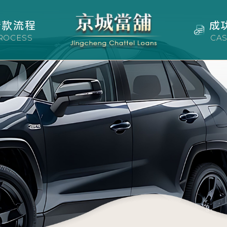
借款流程
成
ROCESS
CA