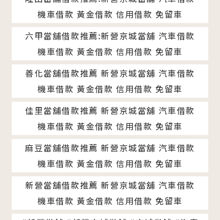
機車借款 黃金借款 信用借款 免留車
六甲當舖借款推薦:新營京城當舖 汽車借款
機車借款 黃金借款 信用借款 免留車
善化當舖借款推薦 新營京城當舖 汽車借款
機車借款 黃金借款 信用借款 免留車
佳里當舖借款推薦 新營京城當舖 汽車借款
機車借款 黃金借款 信用借款 免留車
麻豆當舖借款推薦 新營京城當舖 汽車借款
機車借款 黃金借款 信用借款 免留車
新營當舖借款推薦 新營京城當舖 汽車借款
機車借款 黃金借款 信用借款 免留車