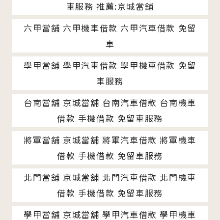
車服務 推薦:京城當舖
六甲當舖 六甲機車借款 六甲汽車借款 免留
車
學甲當舖 學甲汽車借款 學甲機車借款 免留
車服務
台南當舖 京城當舖 台南汽車借款 台南機車
借款 手機借款 免留車服務
將軍當舖 京城當舖 將軍汽車借款 將軍機車
借款 手機借款 免留車服務
北門當舖 京城當舖 北門汽車借款 北門機車
借款 手機借款 免留車服務
學甲當舖 京城當舖 學甲汽車借款 學甲機車