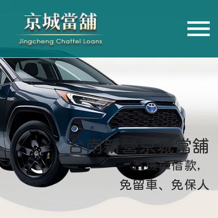
台南新營京城當舖
汽機車借款，
免留車、免保人