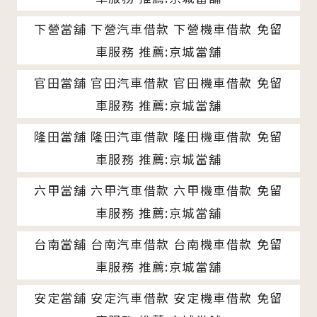
下營當舖 下營汽車借款 下營機車借款 免留
車服務 推薦:京城當舖
官田當舖 官田汽車借款 官田機車借款 免留
車服務 推薦:京城當舖
隆田當舖 隆田汽車借款 隆田機車借款 免留
車服務 推薦:京城當舖
六甲當舖 六甲汽車借款 六甲機車借款 免留
車服務 推薦:京城當舖
台南當舖 台南汽車借款 台南機車借款 免留
車服務 推薦:京城當舖
安定當舖 安定汽車借款 安定機車借款 免留