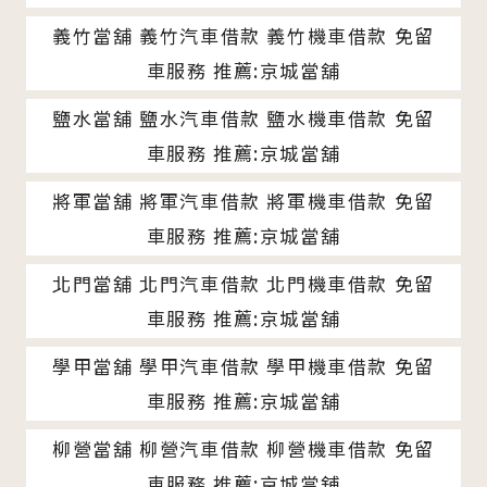
義竹當舖 義竹汽車借款 義竹機車借款 免留
車服務 推薦:京城當舖
鹽水當舖 鹽水汽車借款 鹽水機車借款 免留
車服務 推薦:京城當舖
將軍當舖 將軍汽車借款 將軍機車借款 免留
車服務 推薦:京城當舖
北門當舖 北門汽車借款 北門機車借款 免留
車服務 推薦:京城當舖
學甲當舖 學甲汽車借款 學甲機車借款 免留
車服務 推薦:京城當舖
柳營當舖 柳營汽車借款 柳營機車借款 免留
車服務 推薦:京城當舖