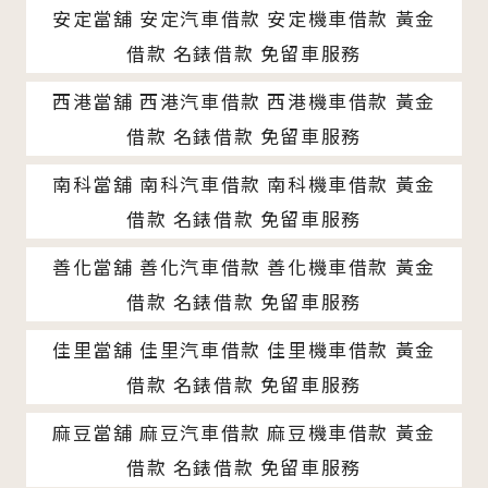
安定當舖 安定汽車借款 安定機車借款 黃金
借款 名錶借款 免留車服務
西港當舖 西港汽車借款 西港機車借款 黃金
借款 名錶借款 免留車服務
南科當舖 南科汽車借款 南科機車借款 黃金
借款 名錶借款 免留車服務
善化當舖 善化汽車借款 善化機車借款 黃金
借款 名錶借款 免留車服務
佳里當舖 佳里汽車借款 佳里機車借款 黃金
借款 名錶借款 免留車服務
麻豆當舖 麻豆汽車借款 麻豆機車借款 黃金
借款 名錶借款 免留車服務