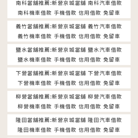
南科當舖推薦:新營京城當舖 南科汽車借款
南科機車借款 手機借款 信用借款 免留車
義竹當舖推薦:新營京城當舖 義竹汽車借款
義竹機車借款 手機借款 信用借款 免留車
鹽水當舖推薦:新營京城當舖 鹽水汽車借款
鹽水機車借款 手機借款 信用借款 免留車
下營當舖推薦:新營京城當舖 下營汽車借款
下營機車借款 手機借款 信用借款 免留車
柳營當舖推薦:新營京城當舖 柳營汽車借款
柳營機車借款 手機借款 信用借款 免留車
隆田當舖推薦:新營京城當舖 隆田汽車借款
隆田機車借款 手機借款 信用借款 免留車