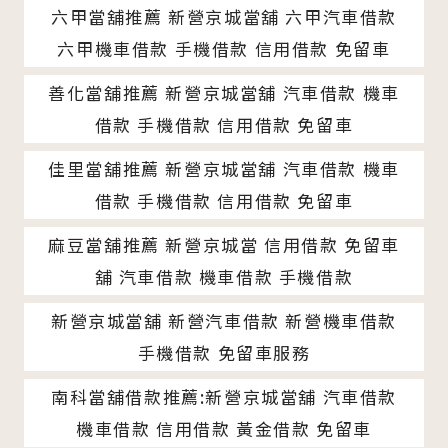
六甲當舖推薦 新營京城當舖 六甲汽車借款
六甲機車借款 手機借款 信用借款 免留車
善化當舖推薦 新營京城當舖 汽車借款 機車
借款 手機借款 信用借款 免留車
佳里當舖推薦 新營京城當舖 汽車借款 機車
借款 手機借款 信用借款 免留車
麻豆當舖推薦 新營京城當 信用借款 免留車
舖 汽車借款 機車借款 手機借款
新營京城當舖 新營汽車借款 新營機車借款
手機借款 免留車服務
南科當舖借款推薦:新營京城當舖 汽車借款
機車借款 信用借款 黃金借款 免留車