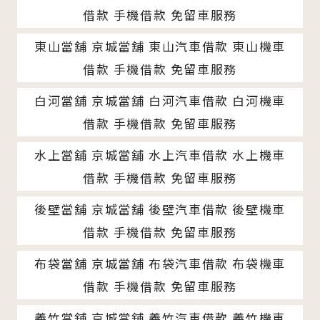
借款 手機借款 免留車服務
東山當舖 京城當舖 東山汽車借款 東山機車
借款 手機借款 免留車服務
白河當舖 京城當舖 白河汽車借款 白河機車
借款 手機借款 免留車服務
水上當舖 京城當舖 水上汽車借款 水上機車
借款 手機借款 免留車服務
後壁當舖 京城當舖 後壁汽車借款 後壁機車
借款 手機借款 免留車服務
布袋當舖 京城當舖 布袋汽車借款 布袋機車
借款 手機借款 免留車服務
義竹當舖 京城當舖 義竹汽車借款 義竹機車