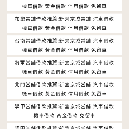
機車借款 黃金借款 信用借款 免留車
布袋當舖借款推薦:新營京城當舖 汽車借款
機車借款 黃金借款 信用借款 免留車
台南當舖借款推薦:新營京城當舖 汽車借款
機車借款 黃金借款 信用借款 免留車
將軍當舖借款推薦:新營京城當舖 汽車借款
機車借款 黃金借款 信用借款 免留車
北門當舖借款推薦:新營京城當舖 汽車借款
機車借款 黃金借款 信用借款 免留車
學甲當舖借款推薦:新營京城當舖 汽車借款
機車借款 黃金借款 免留車
隆田當舖借款推薦:新營京城當舖 汽車借款