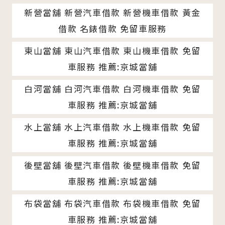
新營當舖 新營汽車借款 新營機車借款 黃金
借款 名錶借款 免留車服務
東山當舖 東山汽車借款 東山機車借款 免留
車服務 推薦:京城當舖
白河當舖 白河汽車借款 白河機車借款 免留
車服務 推薦:京城當舖
水上當舖 水上汽車借款 水上機車借款 免留
車服務 推薦:京城當舖
後壁當舖 後壁汽車借款 後壁機車借款 免留
車服務 推薦:京城當舖
布袋當舖 布袋汽車借款 布袋機車借款 免留
車服務 推薦:京城當舖