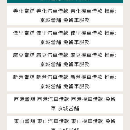
善化當舖 善化汽車借款 善化機車借款 推薦:
京城當舖 免留車服務
佳里當舖 佳里汽車借款 佳里機車借款 推薦:
京城當舖 免留車服務
麻豆當舖 麻豆汽車借款 麻豆機車借款 推薦:
京城當舖 免留車服務
新營當舖 新營汽車借款 新營機車借款 推薦:
京城當舖 免留車服務
西港當舖 西港汽車借款 西港機車借款 免留
車 京城當舖
東山當舖 東山汽車借款 東山機車借款 免留