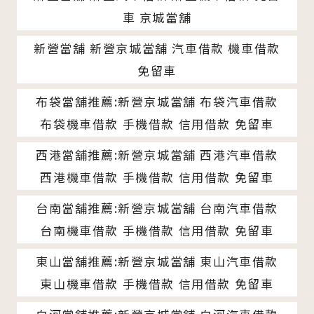
車 京城當舖
新營當舖 新營京城當舖 汽車借款 機車借款
免留車
布袋當舖推薦:新營京城當舖 布袋汽車借款
布袋機車借款 手機借款 信用借款 免留車
西港當舖推薦:新營京城當舖 西港汽車借款
西港機車借款 手機借款 信用借款 免留車
台南當舖推薦:新營京城當舖 台南汽車借款
台南機車借款 手機借款 信用借款 免留車
東山當舖推薦:新營京城當舖 東山汽車借款
東山機車借款 手機借款 信用借款 免留車