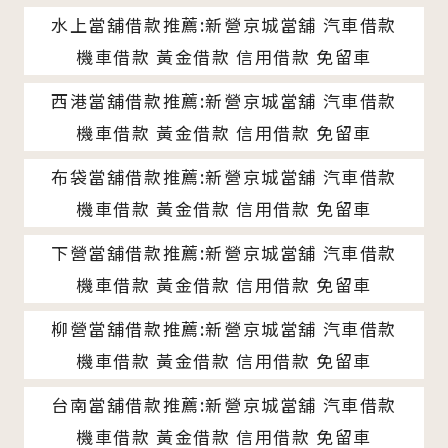
水上當舖借款推薦:新營京城當舖 汽車借款
機車借款 黃金借款 信用借款 免留車
西港當舖借款推薦:新營京城當舖 汽車借款
機車借款 黃金借款 信用借款 免留車
布袋當舖借款推薦:新營京城當舖 汽車借款
機車借款 黃金借款 信用借款 免留車
下營當舖借款推薦:新營京城當舖 汽車借款
機車借款 黃金借款 信用借款 免留車
柳營當舖借款推薦:新營京城當舖 汽車借款
機車借款 黃金借款 信用借款 免留車
台南當舖借款推薦:新營京城當舖 汽車借款
機車借款 黃金借款 信用借款 免留車