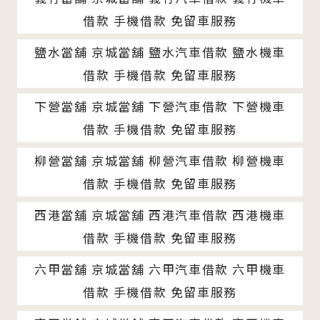
借款 手機借款 免留車服務
鹽水當舖 京城當舖 鹽水汽車借款 鹽水機車
借款 手機借款 免留車服務
下營當舖 京城當舖 下營汽車借款 下營機車
借款 手機借款 免留車服務
柳營當舖 京城當舖 柳營汽車借款 柳營機車
借款 手機借款 免留車服務
西港當舖 京城當舖 西港汽車借款 西港機車
借款 手機借款 免留車服務
六甲當舖 京城當舖 六甲汽車借款 六甲機車
借款 手機借款 免留車服務