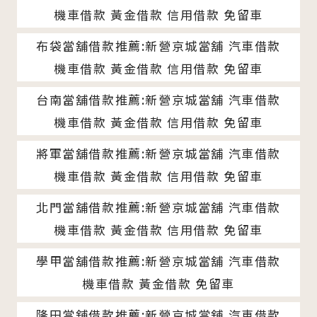
機車借款 黃金借款 信用借款 免留車
布袋當舖借款推薦:新營京城當舖 汽車借款
機車借款 黃金借款 信用借款 免留車
台南當舖借款推薦:新營京城當舖 汽車借款
機車借款 黃金借款 信用借款 免留車
將軍當舖借款推薦:新營京城當舖 汽車借款
機車借款 黃金借款 信用借款 免留車
北門當舖借款推薦:新營京城當舖 汽車借款
機車借款 黃金借款 信用借款 免留車
學甲當舖借款推薦:新營京城當舖 汽車借款
機車借款 黃金借款 免留車
隆田當舖借款推薦:新營京城當舖 汽車借款