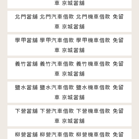
車 京城當舖
北門當舖 北門汽車借款 北門機車借款 免留
車 京城當舖
學甲當舖 學甲汽車借款 學甲機車借款 免留
車 京城當舖
義竹當舖 義竹汽車借款 義竹機車借款 免留
車 京城當舖
鹽水當舖 鹽水汽車借款 鹽水機車借款 免留
車 京城當舖
下營當舖 下營汽車借款 下營機車借款 免留
車 京城當舖
柳營當舖 柳營汽車借款 柳營機車借款 免留