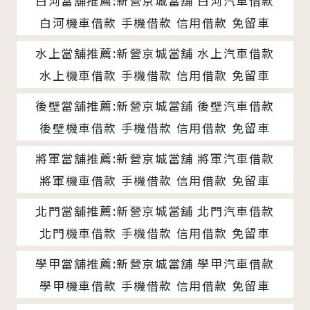
白河當舖推薦:新營京城當舖 白河汽車借款
白河機車借款 手機借款 信用借款 免留車
水上當舖推薦:新營京城當舖 水上汽車借款
水上機車借款 手機借款 信用借款 免留車
後壁當舖推薦:新營京城當舖 後壁汽車借款
後壁機車借款 手機借款 信用借款 免留車
將軍當舖推薦:新營京城當舖 將軍汽車借款
將軍機車借款 手機借款 信用借款 免留車
北門當舖推薦:新營京城當舖 北門汽車借款
北門機車借款 手機借款 信用借款 免留車
學甲當舖推薦:新營京城當舖 學甲汽車借款
學甲機車借款 手機借款 信用借款 免留車