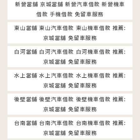
新營當舖 京城當舖 新營汽車借款 新營機車
借款 手機借款 免留車服務
東山當舖 東山汽車借款 東山機車借款 推薦:
京城當舖 免留車服務
白河當舖 白河汽車借款 白河機車借款 推薦:
京城當舖 免留車服務
水上當舖 水上汽車借款 水上機車借款 推薦:
京城當舖 免留車服務
後壁當舖 後壁汽車借款 後壁機車借款 推薦:
京城當舖 免留車服務
台南當舖 台南汽車借款 台南機車借款 推薦:
京城當舖 免留車服務