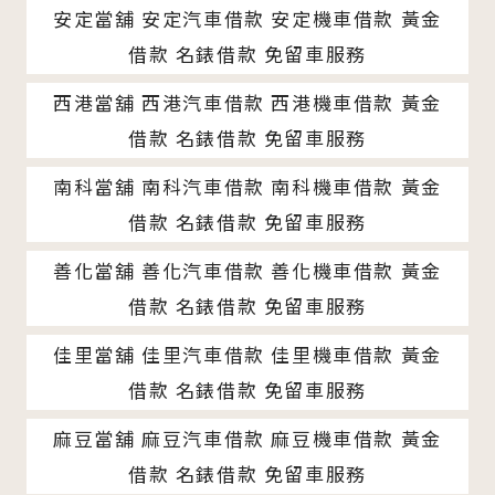
安定當舖 安定汽車借款 安定機車借款 黃金
借款 名錶借款 免留車服務
西港當舖 西港汽車借款 西港機車借款 黃金
借款 名錶借款 免留車服務
南科當舖 南科汽車借款 南科機車借款 黃金
借款 名錶借款 免留車服務
善化當舖 善化汽車借款 善化機車借款 黃金
借款 名錶借款 免留車服務
佳里當舖 佳里汽車借款 佳里機車借款 黃金
借款 名錶借款 免留車服務
麻豆當舖 麻豆汽車借款 麻豆機車借款 黃金
借款 名錶借款 免留車服務