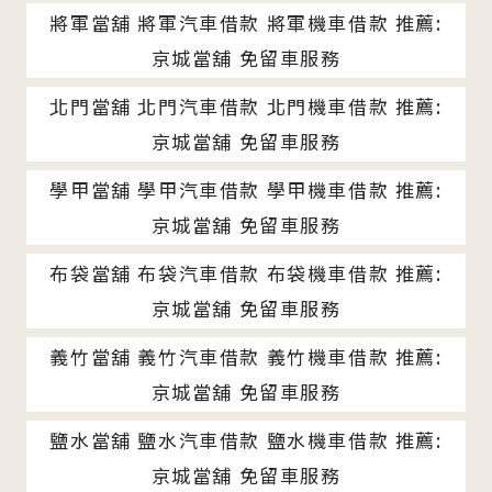
將軍當舖 將軍汽車借款 將軍機車借款 推薦:
京城當舖 免留車服務
北門當舖 北門汽車借款 北門機車借款 推薦:
京城當舖 免留車服務
學甲當舖 學甲汽車借款 學甲機車借款 推薦:
京城當舖 免留車服務
布袋當舖 布袋汽車借款 布袋機車借款 推薦:
京城當舖 免留車服務
義竹當舖 義竹汽車借款 義竹機車借款 推薦:
京城當舖 免留車服務
鹽水當舖 鹽水汽車借款 鹽水機車借款 推薦:
京城當舖 免留車服務