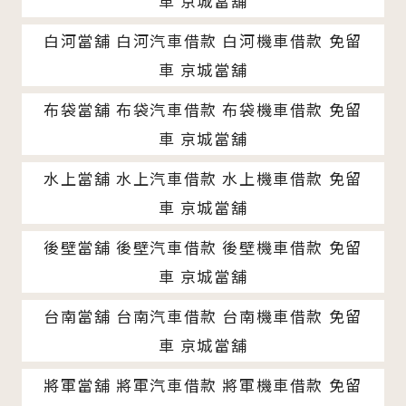
車 京城當舖
白河當舖 白河汽車借款 白河機車借款 免留
車 京城當舖
布袋當舖 布袋汽車借款 布袋機車借款 免留
車 京城當舖
水上當舖 水上汽車借款 水上機車借款 免留
車 京城當舖
後壁當舖 後壁汽車借款 後壁機車借款 免留
車 京城當舖
台南當舖 台南汽車借款 台南機車借款 免留
車 京城當舖
將軍當舖 將軍汽車借款 將軍機車借款 免留