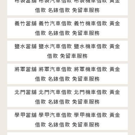
布袋當舖 布袋汽車借款 布袋機車借款 黃金
借款 名錶借款 免留車服務
義竹當舖 義竹汽車借款 義竹機車借款 黃金
借款 名錶借款 免留車服務
鹽水當舖 鹽水汽車借款 鹽水機車借款 黃金
借款 免留車服務
將軍當舖 將軍汽車借款 將軍機車借款 黃金
借款 名錶借款 免留車服務
北門當舖 北門汽車借款 北門機車借款 黃金
借款 名錶借款 免留車服務
學甲當舖 學甲汽車借款 學甲機車借款 黃金
借款 名錶借款 免留車服務