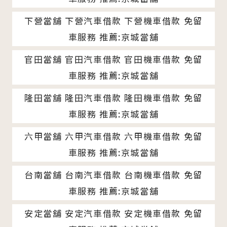
下營當舖 下營汽車借款 下營機車借款 免留
車服務 推薦:京城當舖
官田當舖 官田汽車借款 官田機車借款 免留
車服務 推薦:京城當舖
隆田當舖 隆田汽車借款 隆田機車借款 免留
車服務 推薦:京城當舖
六甲當舖 六甲汽車借款 六甲機車借款 免留
車服務 推薦:京城當舖
台南當舖 台南汽車借款 台南機車借款 免留
車服務 推薦:京城當舖
安定當舖 安定汽車借款 安定機車借款 免留