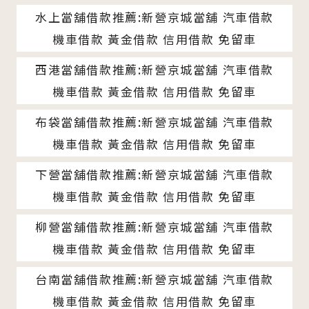
水上當舖借款推薦:新營京城當舖 汽車借款
機車借款 黃金借款 信用借款 免留車
西港當舖借款推薦:新營京城當舖 汽車借款
機車借款 黃金借款 信用借款 免留車
布袋當舖借款推薦:新營京城當舖 汽車借款
機車借款 黃金借款 信用借款 免留車
下營當舖借款推薦:新營京城當舖 汽車借款
機車借款 黃金借款 信用借款 免留車
柳營當舖借款推薦:新營京城當舖 汽車借款
機車借款 黃金借款 信用借款 免留車
台南當舖借款推薦:新營京城當舖 汽車借款
機車借款 黃金借款 信用借款 免留車