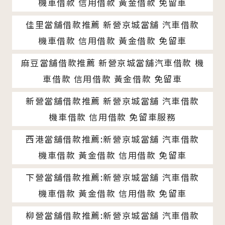
機車借款 信用借款 黃金借款 免留車
佳里當舖借款推薦 新營京城當舖 汽車借款
機車借款 信用借款 黃金借款 免留車
麻豆當舖借款推薦 新營京城當舖汽車借款 機
車借款 信用借款 黃金借款 免留車
新營當舖借款推薦 新營京城當舖 汽車借款
機車借款 信用借款 免留車服務
西港當舖借款推薦:新營京城當舖 汽車借款
機車借款 黃金借款 信用借款 免留車
下營當舖借款推薦:新營京城當舖 汽車借款
機車借款 黃金借款 信用借款 免留車
柳營當舖借款推薦:新營京城當舖 汽車借款