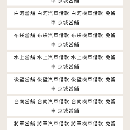
車 京城當舖
白河當舖 白河汽車借款 白河機車借款 免留
車 京城當舖
布袋當舖 布袋汽車借款 布袋機車借款 免留
車 京城當舖
水上當舖 水上汽車借款 水上機車借款 免留
車 京城當舖
後壁當舖 後壁汽車借款 後壁機車借款 免留
車 京城當舖
台南當舖 台南汽車借款 台南機車借款 免留
車 京城當舖
將軍當舖 將軍汽車借款 將軍機車借款 免留