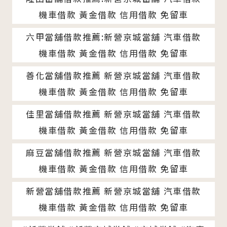
機車借款 黃金借款 信用借款 免留車
六甲當舖借款推薦:新營京城當舖 汽車借款
機車借款 黃金借款 信用借款 免留車
善化當舖借款推薦 新營京城當舖 汽車借款
機車借款 黃金借款 信用借款 免留車
佳里當舖借款推薦 新營京城當舖 汽車借款
機車借款 黃金借款 信用借款 免留車
麻豆當舖借款推薦 新營京城當舖 汽車借款
機車借款 黃金借款 信用借款 免留車
新營當舖借款推薦 新營京城當舖 汽車借款
機車借款 黃金借款 信用借款 免留車