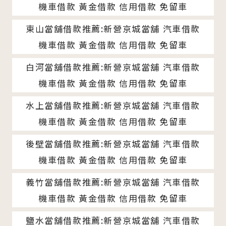
機車借款 黃金借款 信用借款 免留車
東山當舖借款推薦:新營京城當舖 汽車借款
機車借款 黃金借款 信用借款 免留車
白河當舖借款推薦:新營京城當舖 汽車借款
機車借款 黃金借款 信用借款 免留車
水上當舖借款推薦:新營京城當舖 汽車借款
機車借款 黃金借款 信用借款 免留車
後壁當舖借款推薦:新營京城當舖 汽車借款
機車借款 黃金借款 信用借款 免留車
義竹當舖借款推薦:新營京城當舖 汽車借款
機車借款 黃金借款 信用借款 免留車
鹽水當舖借款推薦:新營京城當舖 汽車借款