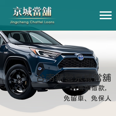
台南新營京城當舖
汽機車借款，
免留車、免保人