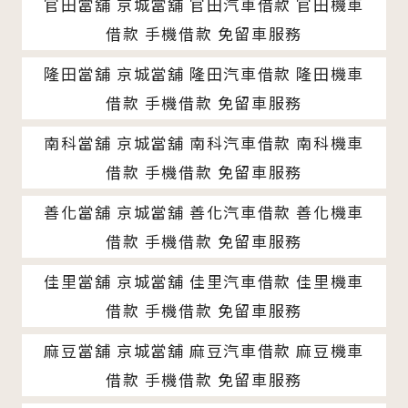
官田當舖 京城當舖 官田汽車借款 官田機車
借款 手機借款 免留車服務
隆田當舖 京城當舖 隆田汽車借款 隆田機車
借款 手機借款 免留車服務
南科當舖 京城當舖 南科汽車借款 南科機車
借款 手機借款 免留車服務
善化當舖 京城當舖 善化汽車借款 善化機車
借款 手機借款 免留車服務
佳里當舖 京城當舖 佳里汽車借款 佳里機車
借款 手機借款 免留車服務
麻豆當舖 京城當舖 麻豆汽車借款 麻豆機車
借款 手機借款 免留車服務