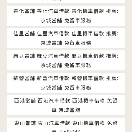
善化當舖 善化汽車借款 善化機車借款 推薦:
京城當舖 免留車服務
佳里當舖 佳里汽車借款 佳里機車借款 推薦:
京城當舖 免留車服務
麻豆當舖 麻豆汽車借款 麻豆機車借款 推薦:
京城當舖 免留車服務
新營當舖 新營汽車借款 新營機車借款 推薦:
京城當舖 免留車服務
西港當舖 西港汽車借款 西港機車借款 免留
車 京城當舖
東山當舖 東山汽車借款 東山機車借款 免留