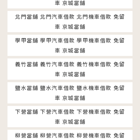
車 京城當舖
北門當舖 北門汽車借款 北門機車借款 免留
車 京城當舖
學甲當舖 學甲汽車借款 學甲機車借款 免留
車 京城當舖
義竹當舖 義竹汽車借款 義竹機車借款 免留
車 京城當舖
鹽水當舖 鹽水汽車借款 鹽水機車借款 免留
車 京城當舖
下營當舖 下營汽車借款 下營機車借款 免留
車 京城當舖
柳營當舖 柳營汽車借款 柳營機車借款 免留