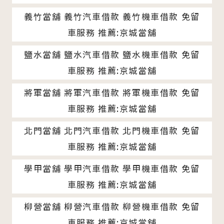
義竹當舖 義竹汽車借款 義竹機車借款 免留
車服務 推薦:京城當舖
鹽水當舖 鹽水汽車借款 鹽水機車借款 免留
車服務 推薦:京城當舖
將軍當舖 將軍汽車借款 將軍機車借款 免留
車服務 推薦:京城當舖
北門當舖 北門汽車借款 北門機車借款 免留
車服務 推薦:京城當舖
學甲當舖 學甲汽車借款 學甲機車借款 免留
車服務 推薦:京城當舖
柳營當舖 柳營汽車借款 柳營機車借款 免留
車服務 推薦:京城當舖