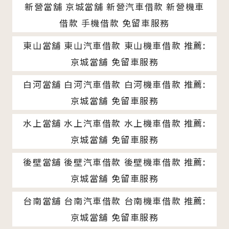
新營當舖 京城當舖 新營汽車借款 新營機車
借款 手機借款 免留車服務
東山當舖 東山汽車借款 東山機車借款 推薦:
京城當舖 免留車服務
白河當舖 白河汽車借款 白河機車借款 推薦:
京城當舖 免留車服務
水上當舖 水上汽車借款 水上機車借款 推薦:
京城當舖 免留車服務
後壁當舖 後壁汽車借款 後壁機車借款 推薦:
京城當舖 免留車服務
台南當舖 台南汽車借款 台南機車借款 推薦:
京城當舖 免留車服務