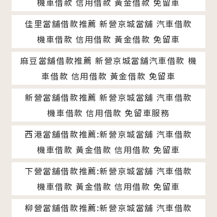
機車借款 信用借款 黃金借款 免留車
佳里當舖借款推薦 新營京城當舖 汽車借款
機車借款 信用借款 黃金借款 免留車
麻豆當舖借款推薦 新營京城當舖汽車借款 機
車借款 信用借款 黃金借款 免留車
新營當舖借款推薦 新營京城當舖 汽車借款
機車借款 信用借款 免留車服務
西港當舖借款推薦:新營京城當舖 汽車借款
機車借款 黃金借款 信用借款 免留車
下營當舖借款推薦:新營京城當舖 汽車借款
機車借款 黃金借款 信用借款 免留車
柳營當舖借款推薦:新營京城當舖 汽車借款