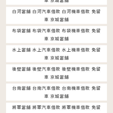
車 京城當舖
白河當舖 白河汽車借款 白河機車借款 免留
車 京城當舖
布袋當舖 布袋汽車借款 布袋機車借款 免留
車 京城當舖
水上當舖 水上汽車借款 水上機車借款 免留
車 京城當舖
後壁當舖 後壁汽車借款 後壁機車借款 免留
車 京城當舖
台南當舖 台南汽車借款 台南機車借款 免留
車 京城當舖
將軍當舖 將軍汽車借款 將軍機車借款 免留