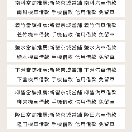
南科當舖推薦:新營京城當舖 南科汽車借款
南科機車借款 手機借款 信用借款 免留車
義竹當舖推薦:新營京城當舖 義竹汽車借款
義竹機車借款 手機借款 信用借款 免留車
鹽水當舖推薦:新營京城當舖 鹽水汽車借款
鹽水機車借款 手機借款 信用借款 免留車
下營當舖推薦:新營京城當舖 下營汽車借款
下營機車借款 手機借款 信用借款 免留車
柳營當舖推薦:新營京城當舖 柳營汽車借款
柳營機車借款 手機借款 信用借款 免留車
隆田當舖推薦:新營京城當舖 隆田汽車借款
隆田機車借款 手機借款 信用借款 免留車