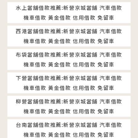
水上當舖借款推薦:新營京城當舖 汽車借款
機車借款 黃金借款 信用借款 免留車
西港當舖借款推薦:新營京城當舖 汽車借款
機車借款 黃金借款 信用借款 免留車
布袋當舖借款推薦:新營京城當舖 汽車借款
機車借款 黃金借款 信用借款 免留車
下營當舖借款推薦:新營京城當舖 汽車借款
機車借款 黃金借款 信用借款 免留車
柳營當舖借款推薦:新營京城當舖 汽車借款
機車借款 黃金借款 信用借款 免留車
台南當舖借款推薦:新營京城當舖 汽車借款
機車借款 黃金借款 信用借款 免留車