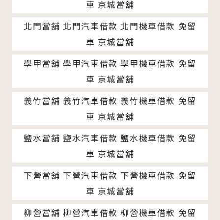
車 京城當舖
北門當舖 北門汽車借款 北門機車借款 免留
車 京城當舖
學甲當舖 學甲汽車借款 學甲機車借款 免留
車 京城當舖
義竹當舖 義竹汽車借款 義竹機車借款 免留
車 京城當舖
鹽水當舖 鹽水汽車借款 鹽水機車借款 免留
車 京城當舖
下營當舖 下營汽車借款 下營機車借款 免留
車 京城當舖
柳營當舖 柳營汽車借款 柳營機車借款 免留