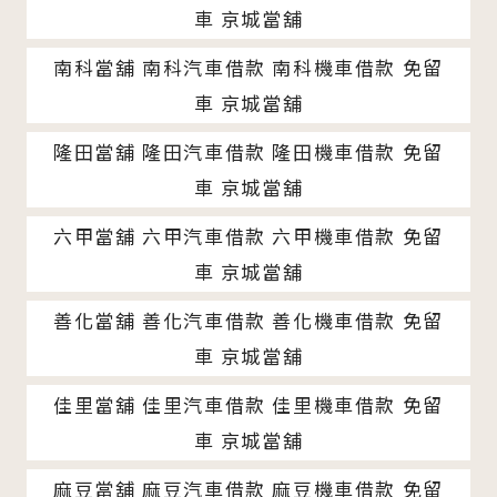
車 京城當舖
南科當舖 南科汽車借款 南科機車借款 免留
車 京城當舖
隆田當舖 隆田汽車借款 隆田機車借款 免留
車 京城當舖
六甲當舖 六甲汽車借款 六甲機車借款 免留
車 京城當舖
善化當舖 善化汽車借款 善化機車借款 免留
車 京城當舖
佳里當舖 佳里汽車借款 佳里機車借款 免留
車 京城當舖
麻豆當舖 麻豆汽車借款 麻豆機車借款 免留