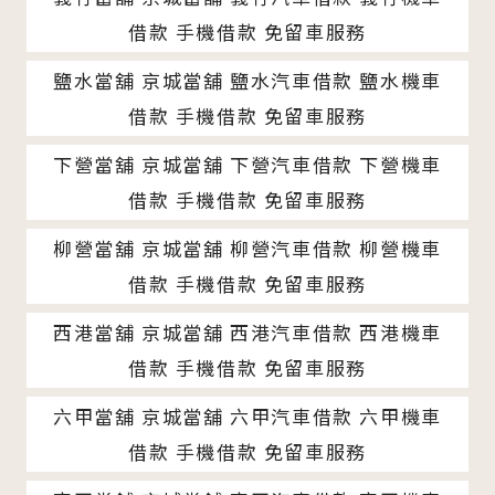
借款 手機借款 免留車服務
鹽水當舖 京城當舖 鹽水汽車借款 鹽水機車
借款 手機借款 免留車服務
下營當舖 京城當舖 下營汽車借款 下營機車
借款 手機借款 免留車服務
柳營當舖 京城當舖 柳營汽車借款 柳營機車
借款 手機借款 免留車服務
西港當舖 京城當舖 西港汽車借款 西港機車
借款 手機借款 免留車服務
六甲當舖 京城當舖 六甲汽車借款 六甲機車
借款 手機借款 免留車服務