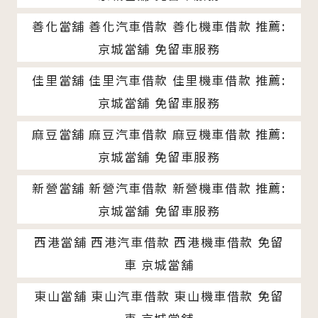
善化當舖 善化汽車借款 善化機車借款 推薦:
京城當舖 免留車服務
佳里當舖 佳里汽車借款 佳里機車借款 推薦:
京城當舖 免留車服務
麻豆當舖 麻豆汽車借款 麻豆機車借款 推薦:
京城當舖 免留車服務
新營當舖 新營汽車借款 新營機車借款 推薦:
京城當舖 免留車服務
西港當舖 西港汽車借款 西港機車借款 免留
車 京城當舖
東山當舖 東山汽車借款 東山機車借款 免留