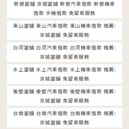
新營當舖 京城當舖 新營汽車借款 新營機車
借款 手機借款 免留車服務
東山當舖 東山汽車借款 東山機車借款 推薦:
京城當舖 免留車服務
白河當舖 白河汽車借款 白河機車借款 推薦:
京城當舖 免留車服務
水上當舖 水上汽車借款 水上機車借款 推薦:
京城當舖 免留車服務
後壁當舖 後壁汽車借款 後壁機車借款 推薦:
京城當舖 免留車服務
台南當舖 台南汽車借款 台南機車借款 推薦:
京城當舖 免留車服務