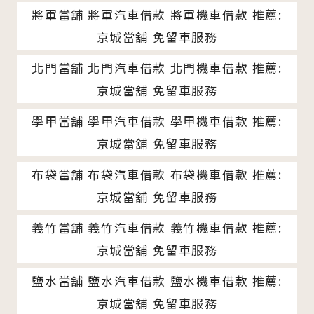
將軍當舖 將軍汽車借款 將軍機車借款 推薦:
京城當舖 免留車服務
北門當舖 北門汽車借款 北門機車借款 推薦:
京城當舖 免留車服務
學甲當舖 學甲汽車借款 學甲機車借款 推薦:
京城當舖 免留車服務
布袋當舖 布袋汽車借款 布袋機車借款 推薦:
京城當舖 免留車服務
義竹當舖 義竹汽車借款 義竹機車借款 推薦:
京城當舖 免留車服務
鹽水當舖 鹽水汽車借款 鹽水機車借款 推薦:
京城當舖 免留車服務