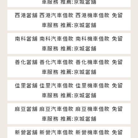
車服務 推薦:京城當舖
西港當舖 西港汽車借款 西港機車借款 免留
車服務 推薦:京城當舖
南科當舖 南科汽車借款 南科機車借款 免留
車服務 推薦:京城當舖
善化當舖 善化汽車借款 善化機車借款 免留
車服務 推薦:京城當舖
佳里當舖 佳里汽車借款 佳里機車借款 免留
車服務 推薦:京城當舖
麻豆當舖 麻豆汽車借款 麻豆機車借款 免留
車服務 推薦:京城當舖
新營當舖 新營汽車借款 新營機車借款 免留