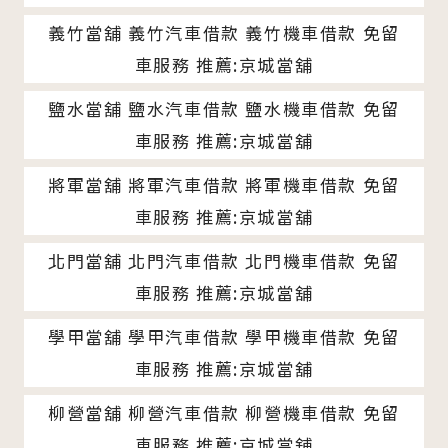
義竹當舖 義竹汽車借款 義竹機車借款 免留
車服務 推薦:京城當舖
鹽水當舖 鹽水汽車借款 鹽水機車借款 免留
車服務 推薦:京城當舖
將軍當舖 將軍汽車借款 將軍機車借款 免留
車服務 推薦:京城當舖
北門當舖 北門汽車借款 北門機車借款 免留
車服務 推薦:京城當舖
學甲當舖 學甲汽車借款 學甲機車借款 免留
車服務 推薦:京城當舖
柳營當舖 柳營汽車借款 柳營機車借款 免留
車服務 推薦:京城當舖