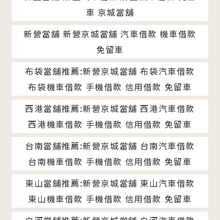
車 京城當舖
新營當舖 新營京城當舖 汽車借款 機車借款
免留車
布袋當舖推薦:新營京城當舖 布袋汽車借款
布袋機車借款 手機借款 信用借款 免留車
西港當舖推薦:新營京城當舖 西港汽車借款
西港機車借款 手機借款 信用借款 免留車
台南當舖推薦:新營京城當舖 台南汽車借款
台南機車借款 手機借款 信用借款 免留車
東山當舖推薦:新營京城當舖 東山汽車借款
東山機車借款 手機借款 信用借款 免留車